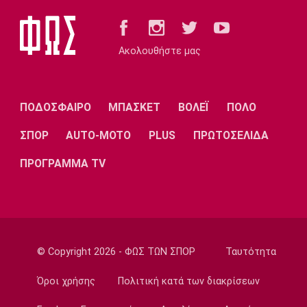
Super League 1
Ολυμπιακός: Κόντρα στις συνήθειες του ο
Μεντιλίμπαρ
Ακολουθήστε μας
23:54
Europa League
Λίσι: «Πρέπει να βελτιωθούμε»
ΠΟΔΟΣΦΑΙΡΟ
ΜΠΑΣΚΕΤ
ΒΟΛΕΪ
ΠΟΛΟ
23:52
ΣΠΟΡ
AUTO-MOTO
PLUS
ΠΡΩΤΟΣΕΛΙΔΑ
Super League 1
Επιστρέφει αύριο στη Θεσσαλονίκη ο
ΠΡΟΓΡΑΜΜΑ TV
Ηρακλής
23:50
Μπάσκετ Ελλάδα
Επίσημα στον Άρη ο Άνταμ Μοκόκα
23:35
© Copyright 2026 - ΦΩΣ ΤΩΝ ΣΠΟΡ
Ταυτότητα
Europa League
Όροι χρήσης
Πολιτική κατά των διακρίσεων
Μπρούνο: «Δουλέψαμε καλά στην άμυνα»
23:32