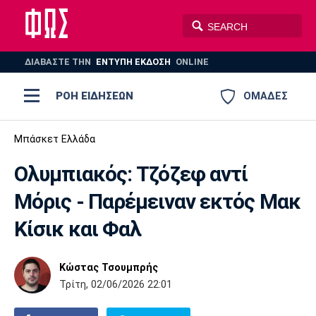
ΔΙΑΒΑΣΤΕ THN
ΕΝΤΥΠΗ ΕΚΔΟΣΗ
ONLINE
ΡΟΗ ΕΙΔΗΣΕΩΝ
ΟΜΑΔΕΣ
Ποδόσφαιρο
Μπάσκετ Ελλάδα
ΠΟΔΟΣΦΑΙΡΟ
ΜΠΑΣΚΕΤ
Ολυμπιακός: Τζόζεφ αντί
Super League 1
Μπάσκετ
ΒΟΛΕΪ
ΠΟΛΟ
ΣΠΟΡ
Μόρις - Παρέμειναν εκτός Μακ
Ολυμπιακός
ΑΕΚ
ΠΑΟΚ
Super League 2
Ελλάδα
Ολυμπιακοί Αγώνες
Κίσικ και Φαλ
AUTO-MOTO
PLUS
Γ Εθνική
Εθνική
Βόλεϊ
Κώστας Τσουμπρής
Ελλάδα
EuroLeague
Πόλο
Παναθηναϊκός
Ατρόμητος
Πανιώνιος
Τρίτη, 02/06/2026 22:01
Champions League
ΝΒΑ
Τένις