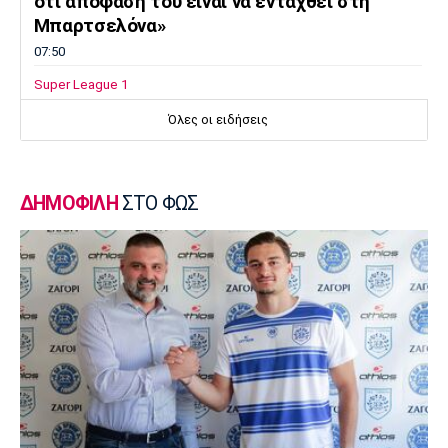
ότι απόφασή του είναι να ενταχθεί στη
Μπαρτσελόνα»
07:50
Super League 1
«Η Λέφσκι Σόφιας απέρριψε πρόταση του
Όλες οι ειδήσεις
Ολυμπιακού για τον Ακράμ Μπουράς»
07:40
Europa League
ΔΗΜΟΦΙΛΗ
ΣΤΟ ΦΩΣ
Μπιανκόν: «Ο Κωνσταντέλιας έχει τόση
ποιότητα - Η καρδιά μου παραμένει
ερυθρόλευκη»
07:30
Τηλεόραση
Τηλεόραση: Οι αθλητικές μεταδόσεις της
Παρασκευής (7/8)
07:20
Επικαιρότητα