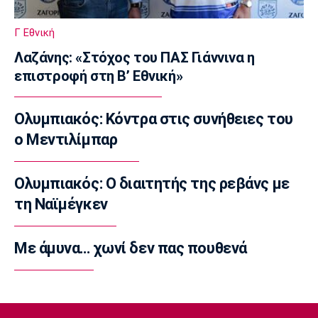
Καιρός: Αίθριος με αραιές νεφώσεις
07:10
Γ Εθνική
Επικαιρότητα
Λαζάνης: «Στόχος του ΠΑΣ Γιάννινα η
Εορτολόγιο: Ποιοι γιορτάζουν σήμερα
επιστροφή στη Β’ Εθνική»
Παρασκευή 7 Αυγούστου
07:00
Ολυμπιακός: Κόντρα στις συνήθειες του
Europa League
Europa League: Παρέλαση της ΤΣΣΚΑ Σόφιας
ο Μεντιλίμπαρ
στο Μπατούμι
00:04
Ολυμπιακός: Ο διαιτητής της ρεβάνς με
Ποδόσφαιρο - Διεθνή
τη Ναϊμέγκεν
Σαουδική Αραβία: «Χρυσάφι» για Ντεσάν
23:59
Με άμυνα… χωνί δεν πας πουθενά
Europa League
Ελουστόντο: «Θα τα δώσουμε όλα στο
Βέλγιο»
23:58