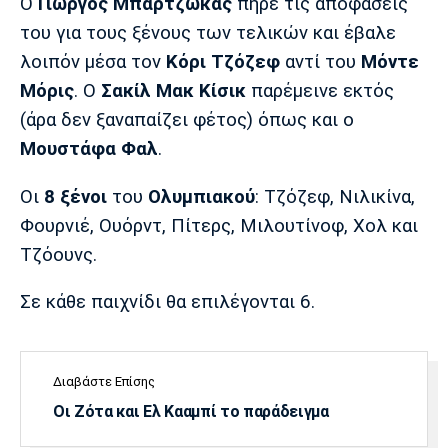
Μουσική
Στήλες
Ο
Γιώργος Μπαρτζώκας
πήρε τις αποφάσεις
του για τους ξένους των τελικών και έβαλε
Πολιτισμός
Τραγούδια
Πρόγραμμα TV
λοιπόν μέσα τον
Κόρι Τζόζεφ
αντί του
Μόντε
Ιωνικός
Κηφισιά
Πανσερραϊκός
Μόρις
. Ο
Σακίλ Μακ Κίσικ
παρέμεινε εκτός
Cine Spot
(άρα δεν ξαναπαίζει φέτος) όπως και ο
Μουστάφα Φαλ
.
Running
Οι
8 ξένοι
του
Ολυμπιακού
: Τζόζεφ, Νιλικίνα,
Media
Φουρνιέ, Ουόρντ, Πίτερς, Μιλουτίνοφ, Χολ και
Μπαρτσελόνα
Ρεάλ
Ατλέτικο
Μαδρίτης
Μαδρίτης
Παρασκήνιο
Τζόουνς.
Σε κάθε παιχνίδι θα επιλέγονται 6.
Μάντσεστερ
Τσέλσι
Άρσεναλ
Γιουνάιτεντ
Διαβάστε Επίσης
Οι Ζότα και Ελ Κααμπί το παράδειγμα