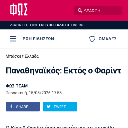
ΔΙΑΒΑΣΤΕ THN
ΕΝΤΥΠΗ ΕΚΔΟΣΗ
ONLINE
ΡΟΗ ΕΙΔΗΣΕΩΝ
ΟΜΑΔΕΣ
Ποδόσφαιρο
Μπάσκετ Ελλάδα
ΠΟΔΟΣΦΑΙΡΟ
ΜΠΑΣΚΕΤ
Παναθηναϊκός: Εκτός ο Φαρίντ
Super League 1
Μπάσκετ
ΒΟΛΕΪ
ΠΟΛΟ
ΣΠΟΡ
Ολυμπιακός
ΑΕΚ
ΠΑΟΚ
Super League 2
Ελλάδα
Ολυμπιακοί Αγώνες
ΦΩΣ TEAM
Παρασκευή, 15/05/2026 17:55
AUTO-MOTO
PLUS
Γ Εθνική
Εθνική
Βόλεϊ
SHARE
TWEET
Ελλάδα
EuroLeague
Πόλο
Παναθηναϊκός
Ατρόμητος
Πανιώνιος
Champions League
ΝΒΑ
Τένις