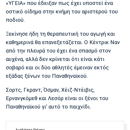
Μουσική
Στήλες
«ΥΓΕΙΑ» που έδειξαν πως έχει υποστεί ένα
οστικό οίδημα στην κνήμη του αριστερού του
Πολιτισμός
Τραγούδια
Πρόγραμμα TV
ποδιού.
Ιωνικός
Κηφισιά
Πανσερραϊκός
Cine Spot
Ξεκίνησε ήδη τη θεραπευτική του αγωγή και
καθημερινά θα επανεξετάζεται. Ο Κέντρικ Ναν
Running
από την πλευρά του έχει ένα σπασμό στον
Media
αυχένα, αλλά δεν κρίνεται ότι είναι κάτι
Μπαρτσελόνα
Ρεάλ
Ατλέτικο
σοβαρό και οι δύο αθλητές έμειναν εκτός
Μαδρίτης
Μαδρίτης
Παρασκήνιο
εξάδας ξένων του Παναθηναϊκού.
Σορτς, Γκραντ, Όσμαν, Χέιζ-Ντέιβις,
Ερνανγκόμεθ και Λεσόρ είναι οι ξένοι του
Μάντσεστερ
Τσέλσι
Άρσεναλ
Γιουνάιτεντ
Παναθηναϊκού γι’ αυτό το παιχνίδι.
Διαβάστε Επίσης