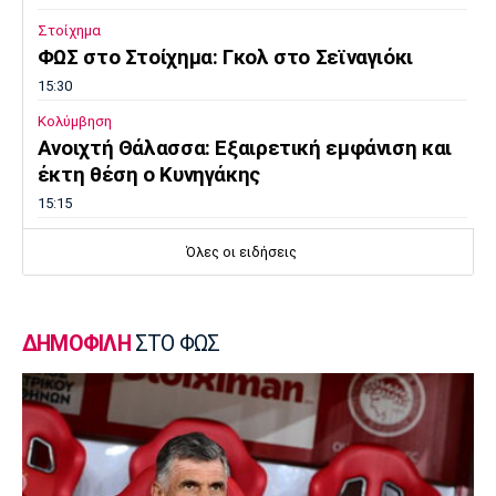
Στοίχημα
ΦΩΣ στο Στοίχημα: Γκολ στο Σεϊναγιόκι
15:30
Κολύμβηση
Ανοιχτή Θάλασσα: Εξαιρετική εμφάνιση και
έκτη θέση ο Κυνηγάκης
15:15
Μπάσκετ Ελλάδα
Όλες οι ειδήσεις
Γιατί ο Ολυμπιακός δεν ανησυχεί από την
απόφαση του Ελεγκτικού Συνεδρίου
15:00
ΔΗΜΟΦΙΛΗ
ΣΤΟ ΦΩΣ
Champions League
Ολυμπιακός: Μέχρι τη Δευτέρα διαθέσιμα τα
εισιτήρια με Ναϊμέγκεν
14:50
Ποδόσφαιρο - Ελλάδα