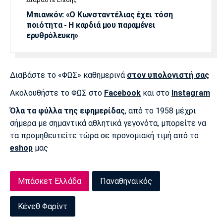
Λίβερπουλ
Μάντσεστερ
Γιουβέντους
Σίτι
Μπιανκόν: «Ο Κωνσταντέλιας έχει τόση
ποιότητα - Η καρδιά μου παραμένει
ερυθρόλευκη»
Ίντερ
Μίλαν
Μπάγερν
Διαβάστε το «ΦΩΣ» καθημερινά
στον υπολογιστή σας
Ακολουθήστε το ΦΩΣ στο
Facebook
και στο
Instagram
Όλα τα φύλλα της εφημερίδας
, από το 1958 μέχρι
Μπορούσια
Παρί Σεν
Μαρσέιγ
σήμερα με σημαντικά αθλητικά γεγονότα, μπορείτε να
Ντόρτμουντ
Ζερμέν
τα προμηθευτείτε τώρα σε προνομιακή τιμή από το
eshop
μας
Μονακό
Ερυθρός
Τότεναμ
Μπάσκετ Ελλάδα
Παναθηναϊκός
Αστέρας
Κένεθ Φαρίντ