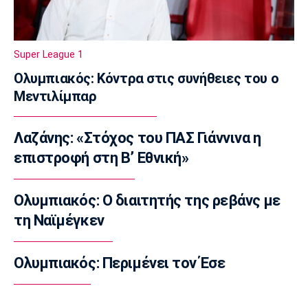
στην ιστορία του τμήματος ποδοσφαίρου
Γυναικών
12:20
Super League 1
NBA
Ολυμπιακός: Κόντρα στις συνήθειες του ο
Μπράουν: «Ευχαριστώ τους οπαδούς των
Μεντιλίμπαρ
Σέλτικς που συνεχίζουν να με στηρίζουν»
12:10
Λαζάνης: «Στόχος του ΠΑΣ Γιάννινα η
Europa League
Η «Οδύσσεια» της Ιμπέρια και τα διπλά
επιστροφή στη Β’ Εθνική»
στάνταρ της ΟΥΕΦΑ
12:00
Ολυμπιακός: Ο διαιτητής της ρεβάνς με
Επικαιρότητα
τη Ναϊμέγκεν
Χωρίς τις αισθήσεις της ανασύρθηκε
53χρονη από ακάλυπτο στη
Μιχαλακοπούλου
Ολυμπιακός: Περιμένει τον Έσε
11:50
Εθνικές Μπάσκετ