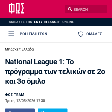
ΔΙΑΒΑΣΤΕ THN
ΕΝΤΥΠΗ ΕΚΔΟΣΗ
ONLINE
ΡΟΗ ΕΙΔΗΣΕΩΝ
ΟΜΑΔΕΣ
Ποδόσφαιρο
Μπάσκετ Ελλάδα
ΠΟΔΟΣΦΑΙΡΟ
ΜΠΑΣΚΕΤ
National League 1: Το
Super League 1
Μπάσκετ
ΒΟΛΕΪ
ΠΟΛΟ
ΣΠΟΡ
πρόγραμμα των τελικών σε 2ο
Ολυμπιακός
ΑΕΚ
ΠΑΟΚ
Super League 2
Ελλάδα
Ολυμπιακοί Αγώνες
και 3ο όμιλο
AUTO-MOTO
PLUS
Γ Εθνική
Εθνική
Βόλεϊ
ΦΩΣ TEAM
Ελλάδα
EuroLeague
Πόλο
Παναθηναϊκός
Ατρόμητος
Πανιώνιος
Τρίτη, 12/05/2026 17:30
Champions League
ΝΒΑ
Τένις