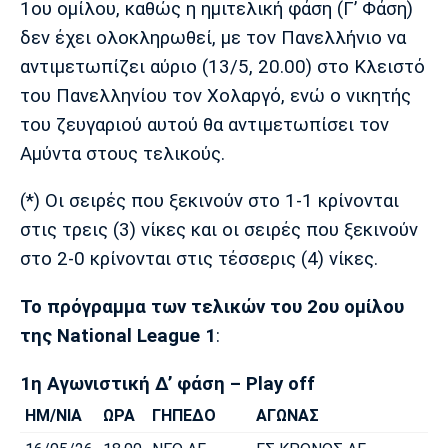
1ου ομίλου, καθώς η ημιτελική φάση (Γ’ Φάση)
Λίβερπουλ
Μάντσεστερ
Γιουβέντους
Σίτι
δεν έχει ολοκληρωθεί, με τον Πανελλήνιο να
αντιμετωπίζει αύριο (13/5, 20.00) στο Κλειστό
του Πανελληνίου τον Χολαργό, ενώ ο νικητής
του ζευγαριού αυτού θα αντιμετωπίσει τον
Ίντερ
Μίλαν
Μπάγερν
Αμύντα στους τελικούς.
(*) Οι σειρές που ξεκινούν στο 1-1 κρίνονται
στις τρεις (3) νίκες και οι σειρές που ξεκινούν
Μπορούσια
Παρί Σεν
Μαρσέιγ
στο 2-0 κρίνονται στις τέσσερις (4) νίκες.
Ντόρτμουντ
Ζερμέν
Το πρόγραμμα των τελικών του 2ου ομίλου
της National League 1
:
Μονακό
Ερυθρός
Τότεναμ
Αστέρας
1η Αγωνιστική Δ’ φάση – Play off
ΗΜ/ΝΙΑ
ΩΡΑ
ΓΗΠΕΔΟ
ΑΓΩΝΑΣ