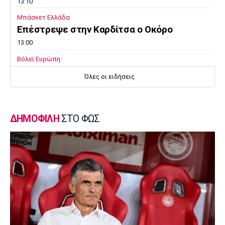
13:10
Μπάσκετ Ελλάδα
Επέστρεψε στην Καρδίτσα ο Οκόρο
13:00
Βόλεϊ Ευρώπη
Oι ευχές της ΕΟΕ στις Εθνικές Ομάδες βόλεϊ
Όλες οι ειδήσεις
12:50
Εθνικές Μπάσκετ
Ευρωμπάσκετ U16: Πρεμιέρα με την Ισπανία
ΔΗΜΟΦΙΛΗ
ΣΤΟ ΦΩΣ
12:40
Μπάσκετ Ελλάδα
Στη Θεσσαλονίκη ο Μπεν Μουρ -
«Δημιουργήθηκε ένα πραγματικά πολύ
δυνατό ρόστερ»
12:30
Ποδόσφαιρο Γυναικών
Ολυμπιακός: Η Νάνσυ Ατάκο πρώτη ξένη