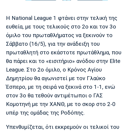
Μουσική
Στήλες
Πολιτισμός
Τραγούδια
Πρόγραμμα TV
Η National League 1 φτάνει στην τελική της
Ιωνικός
Κηφισιά
Πανσερραϊκός
ευθεία, με τους τελικούς στο 2ο και τον 3ο
Cine Spot
όμιλο του πρωταθλήματος να ξεκινούν το
Σάββατο (16/5), για την ανάδειξη του
Running
πρωταθλητή στο εκάστοτε πρωτάθλημα, που
Media
θα πάρει και το «εισιτήριο» ανόδου στην Elite
Μπαρτσελόνα
Ρεάλ
Ατλέτικο
League. Στο 2ο όμιλο, ο Κρόνος Αγίου
Μαδρίτης
Μαδρίτης
Παρασκήνιο
Δημητρίου θα αγωνιστεί με τον Γλαύκο
Έσπερο, με τη σειρά να ξεκινά στο 1-1, ενώ
στον 3ο θα τεθούν αντιμέτωποι ο ΓΑΣ
Μάντσεστερ
Τσέλσι
Άρσεναλ
Κομοτηνή με την ΧΑΝΘ, με το σκορ στο 2-0
Γιουνάιτεντ
υπέρ της ομάδας της Ροδόπης.
Υπενθυμίζεται, ότι εκκρεμούν οι τελικοί του