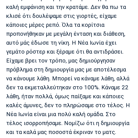
Λίβερπουλ
Μάντσεστερ
Γιουβέντους
καλή εμφάνιση και την κρατάμε. Δεν θα πω τα
Σίτι
κλισέ ότι δουλέψαμε στις γιορτές, είχαμε
κάποιες μέρες ρεπό. Όλα τα κορίτσια
προπονήθηκαν με μεγάλη ένταση και διάθεση,
Ίντερ
Μίλαν
Μπάγερν
αυτό μάς έδωσε τη νίκη. Η Νέα Ιωνία έχει
γεμάτο ρόστερ και ξέραμε ότι θα αντιδράσει.
Είχαμε βρει τον τρόπο, μας δημιούργησαν
πρόβλημα στη δημιουργία μας με αποτέλεσμα
Μπορούσια
Παρί Σεν
Μαρσέιγ
να κάνουμε λάθη. Μπορεί να κάναμε λάθη, αλλά
Ντόρτμουντ
Ζερμέν
δεν τα εκμεταλλεύτηκαν στο 100%. Κάναμε 22
λάθη, ήταν πολλά, όμως παίξαμε και κάποιες
καλές άμυνες, δεν το πληρώσαμε στο τέλος. Η
Μονακό
Ερυθρός
Τότεναμ
Νέα Ιωνία είναι μια πολύ καλή ομάδα. Στο
Αστέρας
τέλος ισορροπήσαμε. Νομίζω ότι η δημιουργία
και τα καλά μας ποσοστά έκριναν το ματς.