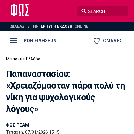
ΔΙΑΒΑΣΤΕ THN
ΕΝΤΥΠΗ ΕΚΔΟΣΗ
ONLINE
ΡΟΗ ΕΙΔΗΣΕΩΝ
ΟΜΑΔΕΣ
Ποδόσφαιρο
Μπάσκετ Ελλάδα
ΠΟΔΟΣΦΑΙΡΟ
ΜΠΑΣΚΕΤ
Παπαναστασίου:
Super League 1
Μπάσκετ
ΒΟΛΕΪ
ΠΟΛΟ
ΣΠΟΡ
«Χρειαζόμασταν πάρα πολύ τη
Ολυμπιακός
ΑΕΚ
ΠΑΟΚ
Super League 2
Ελλάδα
Ολυμπιακοί Αγώνες
νίκη για ψυχολογικούς
AUTO-MOTO
PLUS
Γ Εθνική
Εθνική
Βόλεϊ
λόγους»
Ελλάδα
EuroLeague
Πόλο
Παναθηναϊκός
Ατρόμητος
Πανιώνιος
ΦΩΣ TEAM
Τετάρτη, 07/01/2026 15:15
Champions League
ΝΒΑ
Τένις