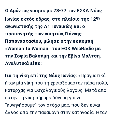
Μουσική
Στήλες
Ο Αμύντας νίκησε με 73-77 τον ΕΣΚΔ Νέας
Πολιτισμός
Τραγούδια
Πρόγραμμα TV
ης
Ιωνίας εκτός έδρας, στο πλαίσιο της 12
Ιωνικός
Κηφισιά
Πανσερραϊκός
Cine Spot
αγωνιστικής της Α1 Γυναικών, και ο
προπονητής των νικητών, Γιάννης
Running
Παπαναστασίου, μίλησε στην εκπομπή
«Woman to Woman» του EOK WebRadio με
Media
την Σοφία Βαλσάμη και την Εβίνα Μάλτση.
Μπαρτσελόνα
Ρεάλ
Ατλέτικο
Μαδρίτης
Μαδρίτης
Αναλυτικά είπε:
Παρασκήνιο
Για τη νίκη επί της Νέας Ιωνίας:
«Πραγματικά
ήταν μία νίκη που τη χρειαζόμασταν πάρα πολύ,
Μάντσεστερ
Τσέλσι
Άρσεναλ
καταρχάς για ψυχολογικούς λόγους. Μετά από
Γιουνάιτεντ
αυτήν τη νίκη πήραμε δύναμη για να
“κυνηγήσουμε” τον στόχο μας, που δεν είναι
άλλος από την παραμονή στην κατηγορία. Ήταν