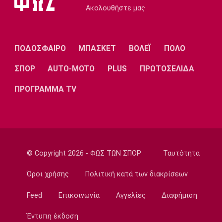
Ακολουθήστε μας
Μάρκους Φόστερ
11:00
Επικαιρότητα
ΠΟΔΟΣΦΑΙΡΟ
ΜΠΑΣΚΕΤ
ΒΟΛΕΪ
ΠΟΛΟ
Φωτιά στον Κουβαρά Αττικής: Μπαράζ
μηνυμάτων από το 112
ΣΠΟΡ
AUTO-MOTO
PLUS
ΠΡΩΤΟΣΕΛΙΔΑ
10:50
ΠΡΟΓΡΑΜΜΑ TV
Εθνικές Μπάσκετ
Ευρωμπάσκετ U16: Ελλάδα-Νορβηγία απόψε
για μία θέση στον τελικό
10:40
Super League 1
© Copyright 2026 - ΦΩΣ ΤΩΝ ΣΠΟΡ
Ταυτότητα
Βόλος: Οι νέες φανέλες, οι νέοι παίκτες και
το όνομα
Όροι χρήσης
Πολιτική κατά των διακρίσεων
10:30
Feed
Επικοινωνία
Αγγελίες
Διαφήμιση
Ποδόσφαιρο - Διεθνή
Λίβερπουλ: Ενδέχεται να παραχωρήσει τον
Έντυπη έκδοση
Χάκπο