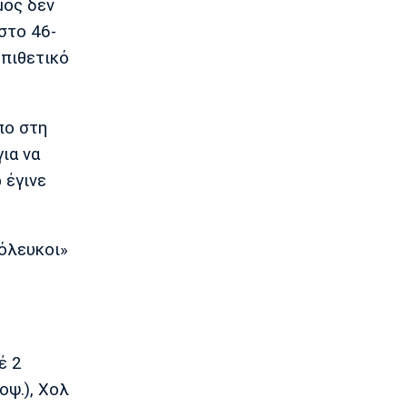
μός δεν
Champions League: Προβάδισμα η
στο 46-
Φενέρμπαχτσε
23:02
επιθετικό
Super League 2
Πήρε Αλμπάνη η ΑΕΛ Novibet
22:55
πο στη
ια να
Super League 1
Ο Μόουρα όντως είναι ψηλά στη λίστα
 έγινε
22:49
Super League 1
Καλαμάτα: Ανακοίνωσε τον
ρόλευκοι»
Κουρμινόφσκι
22:35
Conference League
Conference League: Διπλό ο Απόλλων
Λεμεσού στη Νορβηγία
έ 2
22:27
οψ.), Χολ
Super League 1