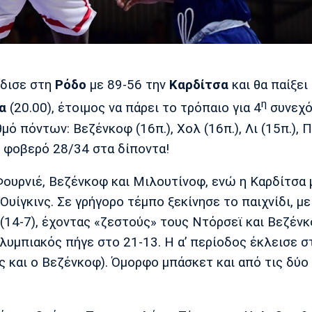
δισε στη
Ρόδο
με 89-56 την
Καρδίτσα
και θα παίξει
η
α
(20.00), έτοιμος να πάρει το τρόπαιο για 4
συνεχό
ό πόντων: Βεζένκοφ (16π.), Χολ (16π.), Λι (15π.), 
το φοβερό 28/34 στα δίποντα!
Φουρνιέ, Βεζένκοφ και Μιλουτίνοφ, ενώ η Καρδίτσα 
Ουίγκινς. Σε γρήγορο τέμπο ξεκίνησε το παιχνίδι, με
(14-7), έχοντας «ζεστούς» τους Ντόρσεϊ και Βεζέν
Ολυμπιακός πήγε στο 21-13. Η α’ περίοδος έκλεισε σ
 και ο Βεζένκοφ). Όμορφο μπάσκετ και από τις δύο