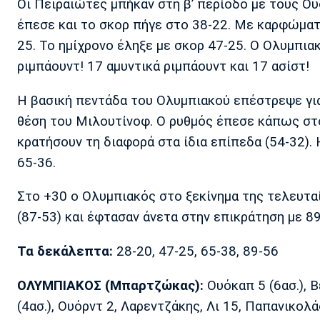
Οι Πειραιώτες μπήκαν στη β’ περίοδο με τους Ου
έπεσε και το σκορ πήγε στο 38-22. Με καρφώματ
25. Το ημίχρονο έληξε με σκορ 47-25. Ο Ολυμπιακ
ριμπάουντ! 17 αμυντικά ριμπάουντ και 17 ασίστ!
Η βασική πεντάδα του Ολυμπιακού επέστρεψε γι
θέση του Μιλουτίνοφ. Ο ρυθμός έπεσε κάπως στο 
κρατήσουν τη διαφορά στα ίδια επίπεδα (54-32). 
65-36.
Στο +30 ο Ολυμπιακός στο ξεκίνημα της τελευταί
(87-53) και έφτασαν άνετα στην επικράτηση με 89
Τα δεκάλεπτα:
28-20, 47-25, 65-38, 89-56
ΟΛΥΜΠΙΑΚΟΣ (Μπαρτζώκας):
Ουόκαπ 5 (6ασ.), Β
(4ασ.), Ουόρντ 2, Λαρεντζάκης, Λι 15, Παπανικολάο