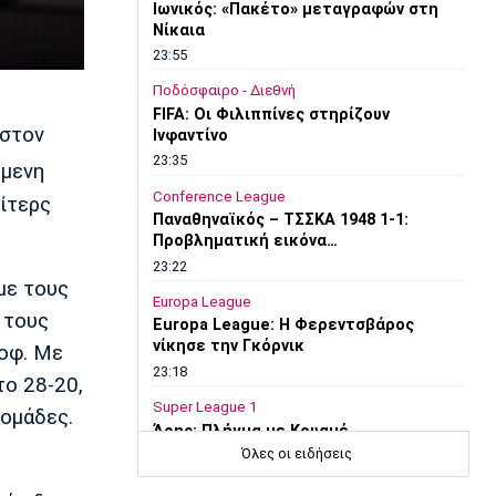
Ιωνικός: «Πακέτο» μεταγραφών στη
Νίκαια
23:55
Ποδόσφαιρο - Διεθνή
FIFA: Οι Φιλιππίνες στηρίζουν
 στον
Ινφαντίνο
23:35
μενη
Conference League
Πίτερς
Παναθηναϊκός – ΤΣΣΚΑ 1948 1-1:
Προβληματική εικόνα…
23:22
με τους
Europa League
 τους
Europa League: Η Φερεντσβάρος
νίκησε την Γκόρνικ
κοφ. Με
23:18
το 28-20,
Super League 1
 ομάδες.
Άρης: Πλήγμα με Κουαμέ
Όλες οι ειδήσεις
23:15
Champions League