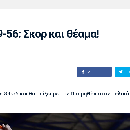
Χάντμπολ
Ηρακλής
Βόλος
Μπορούσια
Παρί Σεν
Ντόρτμουντ
Ζερμέν
-56: Σκορ και θέαμα!
Πόρτο
Μπενφίκα
21
T
ε 89-56 και θα παίξει με τον
Προμηθέα
στον
τελικό