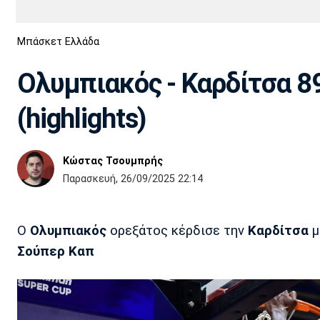
Διεθνή
EuroCup
Μπάσκετ Ελλάδα
Euro
Basket League
Απόλλων
Άρης
ΟΦΗ
Παναχαϊκή
Εθνικές Ομάδες
Α2 Μπάσκετ
Σμύρνης
Ολυμπιακός - Καρδίτσα 89
Κύπελλο
FIBA World Cup 2023
Διαιτησία
(highlights)
Ποδόσφαιρο Γυναικών
Ιωνικός
Κηφισιά
Πανσερραϊκός
Κώστας Τσουμπρής
Παρασκευή, 26/09/2025 22:14
Ο
Ολυμπιακός
ορεξάτος κέρδισε την
Καρδίτσα
μ
Σούπερ Καπ