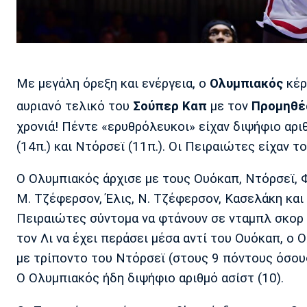
Με μεγάλη όρεξη και ενέργεια, ο
Ολυμπιακός
κέρ
αυριανό τελικό του
Σούπερ Καπ
με τον
Προμηθέ
χρονιά! Πέντε «ερυθρόλευκοι» είχαν διψήφιο αριθμ
(14π.) και Ντόρσεϊ (11π.). Οι Πειραιώτες είχαν 
Ο Ολυμπιακός άρχισε με τους Ουόκαπ, Ντόρσεϊ, 
Μ. Τζέφερσον, Έλις, Ν. Τζέφερσον, Κασελάκη και 
Πειραιώτες σύντομα να φτάνουν σε νταμπλ σκορ 
τον Λι να έχει περάσει μέσα αντί του Ουόκαπ, ο 
με τρίποντο του Ντόρσεϊ (στους 9 πόντους όσους
Ο Ολυμπιακός ήδη διψήφιο αριθμό ασίστ (10).