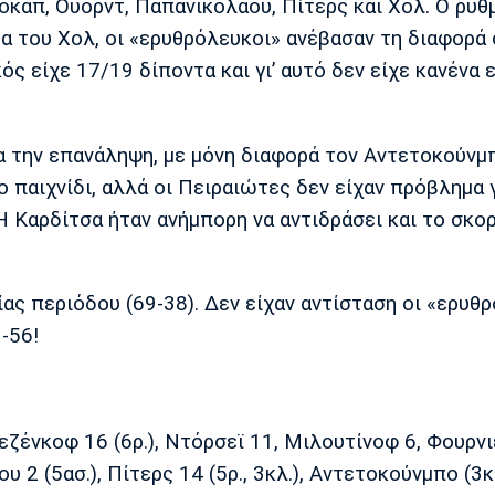
όκαπ, Ουόρντ, Παπανικολάου, Πίτερς και Χολ. Ο ρυθ
α του Χολ, οι «ερυθρόλευκοι» ανέβασαν τη διαφορά 
ός είχε 17/19 δίποντα και γι’ αυτό δεν είχε κανένα 
α την επανάληψη, με μόνη διαφορά τον Αντετοκούνμ
παιχνίδι, αλλά οι Πειραιώτες δεν είχαν πρόβλημα γ
Η Καρδίτσα ήταν ανήμπορη να αντιδράσει και το σκορ
ας περιόδου (69-38). Δεν είχαν αντίσταση οι «ερυθ
-56!
εζένκοφ 16 (6ρ.), Ντόρσεϊ 11, Μιλουτίνοφ 6, Φουρνι
υ 2 (5ασ.), Πίτερς 14 (5ρ., 3κλ.), Αντετοκούνμπο (3κ