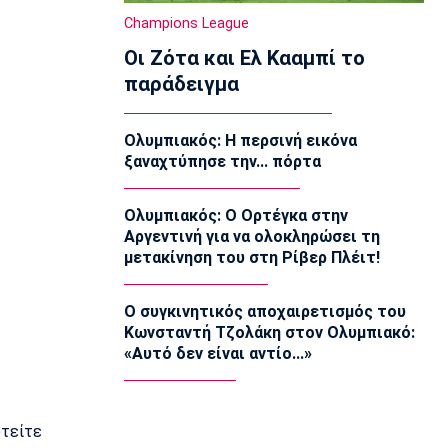
Προβληματική εικόνα…
Champions League
23:22
Οι Ζότα και Ελ Κααμπί το
Europa League
παράδειγμα
Europa League: Η Φερεντσβάρος
νίκησε την Γκόρνικ
23:18
Ολυμπιακός: Η περσινή εικόνα
ξαναχτύπησε την... πόρτα
Super League 1
Άρης: Πλήγμα με Κουαμέ
23:15
Ολυμπιακός: Ο Ορτέγκα στην
Αργεντινή για να ολοκληρώσει τη
Champions League
μετακίνηση του στη Ρίβερ Πλέιτ!
Champions League: Προβάδισμα η
Φενέρμπαχτσε
23:02
Ο συγκινητικός αποχαιρετισμός του
Κωνσταντή Τζολάκη στον Ολυμπιακό:
Super League 2
«Αυτό δεν είναι αντίο...»
Πήρε Αλμπάνη η ΑΕΛ Novibet
22:55
Super League 1
υτείτε
Ο Μόουρα όντως είναι ψηλά στη λίστα