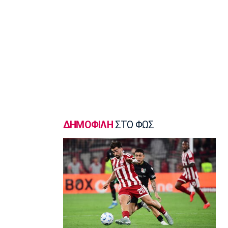
07:20
Επικαιρότητα
Εορτολόγιο: Ποιοι γιορτάζουν σήμερα
Πέμπτη 6 Αυγούστου
07:05
Μπάσκετ Ελλάδα
ΠΑΟΚ: Επένδυση με Σπανό και
Χαραλαμπίδη
00:10
Γ Εθνική
ΔΗΜΟΦΙΛΗ
ΣΤΟ ΦΩΣ
Ιωνικός: «Πακέτο» μεταγραφών στη
Νίκαια
23:55
Ποδόσφαιρο - Διεθνή
FIFA: Οι Φιλιππίνες στηρίζουν
Ινφαντίνο
23:35
Conference League
Παναθηναϊκός – ΤΣΣΚΑ 1948 1-1: