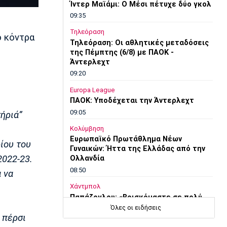
Ίντερ Μαϊάμι: Ο Μέσι πέτυχε δύο γκολ
09:35
Τηλεόραση
ο κόντρα
Τηλεόραση: Οι αθλητικές μεταδόσεις
της Πέμπτης (6/8) με ΠΑΟΚ -
Άντερλεχτ
09:20
Europa League
ΠΑΟΚ: Υποδέχεται την Άντερλεχτ
09:05
ήριά”
Κολύμβηση
Ευρωπαϊκό Πρωτάθλημα Νέων
ίου του
Γυναικών: Ήττα της Ελλάδας από την
2022-23.
Ολλανδία
08:50
α να
Χάντμπολ
Παπάζογλου: «Βρισκόμαστε σε πολύ
καλό επίπεδο»
Όλες οι ειδήσεις
 πέρσι
08:35