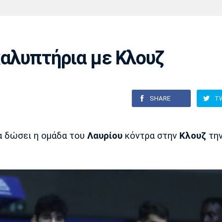
Χάντμπολ
Ηρακλής
Βόλος
Μπορούσια
Παρί Σεν
Ντόρτμουντ
Ζερμέν
οκαλυπτήρια με Κλουζ
Πόρτο
Μπενφίκα
SHARE
T
α δώσει η ομάδα του
Λαυρίου
κόντρα στην
Κλουζ
τη