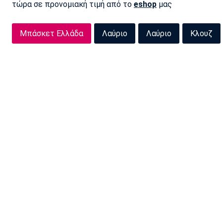
τώρα σε προνομιακή τιμή από το
eshop
μας
Μπάσκετ Ελλάδα
Λαύριο
Λαύριο
Κλουζ