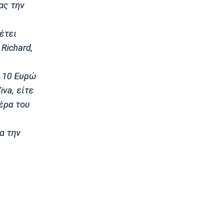
ας την
Conference League
Παναθηναϊκός - ΤΣΣΚΑ 1948 1-1: Τα
highlights της αναμέτρησης
έτει
08:20
 Richard,
Super League 1
Ολυμπιακός: Στο κάδρο και ο Βίνια
ν 10 Ευρώ
08:05
va, είτε
Τένις
Σάκκαρη: Νικηφόρα πρεμιέρα στο
έρα του
Τορόντο
07:50
α την
Επικαιρότητα
Πυρκαγιά: Πολύ υψηλός κίνδυνος
εκδήλωσης σε Αττική, Εύβοια και
Βοιωτία
07:35
Επικαιρότητα
Καιρός: Αίθριος με υψηλές
θερμοκρασίες