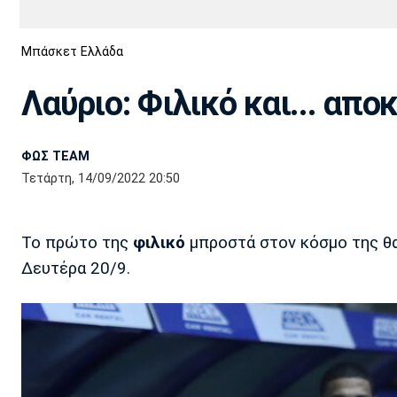
Διεθνή
EuroCup
Μπάσκετ Ελλάδα
Euro
Basket League
Απόλλων
Άρης
ΟΦΗ
Παναχαϊκή
Εθνικές Ομάδες
Α2 Μπάσκετ
Σμύρνης
Λαύριο: Φιλικό και... απ
Κύπελλο
FIBA World Cup 2023
Διαιτησία
ΦΩΣ TEAM
Ποδόσφαιρο Γυναικών
Ιωνικός
Κηφισιά
Πανσερραϊκός
Τετάρτη, 14/09/2022 20:50
Το πρώτο της
φιλικό
μπροστά στον κόσμο της θ
Δευτέρα 20/9.