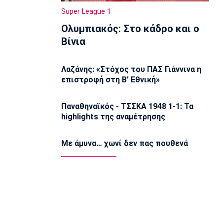
22:20
Super League 1
Super League 1
Ολυμπιακός: Στο κάδρο και ο
Ατρόμητος: Ήττα (2-1) από την ΑΕ
Λεμεσού στο τελευταίο φιλικό
Βίνια
22:05
Κολύμβηση
Λαζάνης: «Στόχος του ΠΑΣ Γιάννινα η
Κούβελος σε αδελφές Αλεξανδρή:
επιστροφή στη Β’ Εθνική»
«Μας κάνατε υπερήφανους και
ευτυχισμένους»
21:50
Παναθηναϊκός - ΤΣΣΚΑ 1948 1-1: Τα
highlights της αναμέτρησης
Super League 2
Ο Ζορζίνιο στον Πανσερραϊκό
21:35
Με άμυνα… χωνί δεν πας πουθενά
Ποδόσφαιρο - Εθνικές Ομάδες
Ουρουγουάη: Ο Φορλάν νέος
προπονητής της εθνικής
21:20
Ποδόσφαιρο - Διεθνή
PSV Αϊντχόφεν: Επίσημο του Κόστιτς