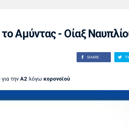
Χάντμπολ
Ηρακλής
Βόλος
Μπορούσια
Παρί Σεν
Ντόρτμουντ
Ζερμέν
το Αμύντας - Οίαξ Ναυπλίο
Πόρτο
Μπενφίκα
SHARE
T
υ
για την
Α2
λόγω
κορονοϊού