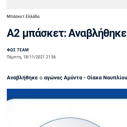
Διεθνή
EuroCup
Μπάσκετ Ελλάδα
Euro
Basket League
Απόλλων
Άρης
ΟΦΗ
Παναχαϊκή
Εθνικές Ομάδες
Α2 Μπάσκετ
Σμύρνης
Α2 μπάσκετ: Αναβλήθηκε 
Κύπελλο
FIBA World Cup 2023
Διαιτησία
ΦΩΣ TEAM
Ποδόσφαιρο Γυναικών
Ιωνικός
Κηφισιά
Πανσερραϊκός
Πέμπτη, 18/11/2021 21:56
Αναβλήθηκε
ο
αγώνας Αμύντα - Οίακα Ναυπλίο