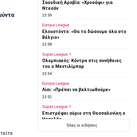
Σαουδική Αραβία: «Χρυσάφι» για
Ντεσάν
μύντα
23:59
Europa League
Ελουστόντο: «Θα τα δώσουμε όλα στο
Βέλγιο»
23:58
Super League 1
Ολυμπιακός: Κόντρα στις συνήθειες
του ο Μεντιλίμπαρ
23:54
Europa League
Λίσι: «Πρέπει να βελτιωθούμε»
23:52
Super League 1
Επιστρέφει αύριο στη Θεσσαλονίκη ο
Ηρακλής
Όλες οι ειδήσεις
23:50
υτείτε
Μπάσκετ Ελλάδα