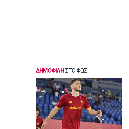
Γ Εθνική
«Πακέτο» στον Απόλλωνα Σμύρνης
23:05
Super League 1
Λεβαδειακός - Παναιτωλικός 1-0:
Φιλική νίκη οι Βοιωτοί επί των
«καναρινιών»
22:50
Europa League
ΠΑΟΚ-Άντερλεχτ 0-1: Πλήρωσε ακριβά
ένα λάθος (hls)
ΔΗΜΟΦΙΛΗ
ΣΤΟ ΦΩΣ
22:44
Ποδόσφαιρο - Διεθνή
Ρεάλ Μαδρίτης: Ανανέωσε τον
Βινίσιους ως το 2032!
22:35
Ποδόσφαιρο - Διεθνή
Επίσημα στη Ρεάλ Μαδρίτης ο
Ντιομαντέ