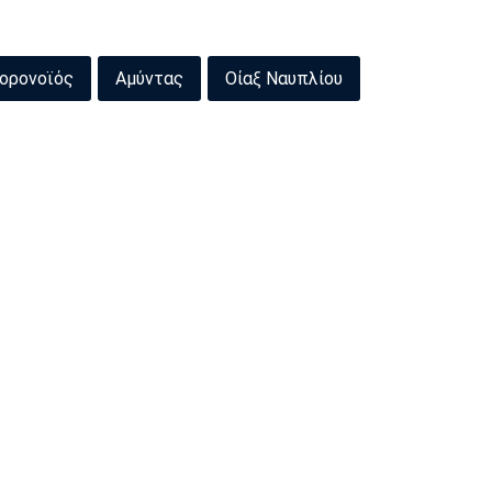
ορονοϊός
Αμύντας
Οίαξ Ναυπλίου