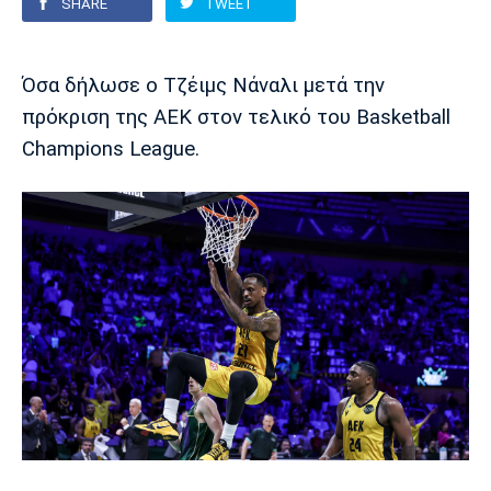
SHARE
TWEET
Europa League
Α Γυναικών
Σπορ
Αστέρας
ΠΑΣ Γιάννινα
Λεβαδειακός
Όσα δήλωσε ο Τζέιμς Νάναλι μετά την
Τρίπολης
Conference League
Champions League
Στίβος
Auto-Moto
πρόκριση της ΑΕΚ στον τελικό του Basketball
Champions League.
Διεθνή
Κύπελλο
Γυμναστική
Αυτοκίνητο
Tech
Παναιτωλικός
Λαμία
ΑΕΛ
Euro
EuroCup
Κολύμβηση
Formula 1
Gaming
Plus
Εθνικές Ομάδες
Basket League
Χάντμπολ
Μοτοσυκλέτα
Gadgets
Θέατρο
Blogs
Κύπελλο
Α2 Μπάσκετ
Smartphones
Σινεμά
Η Εφημερίδα
Απόλλων
Άρης
ΟΦΗ
Σμύρνης
Διαιτησία
FIBA World Cup 2023
Ευ ζην
Πρωτοσέλιδα
Ποδόσφαιρο Γυναικών
Βιβλίο
Έντυπη έκδοση
Παναχαϊκή
Ηρακλής
Βόλος