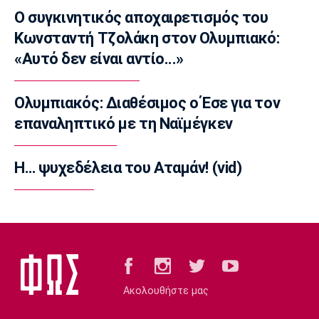
Ο συγκινητικός αποχαιρετισμός του
10:35
Κωνσταντή Τζολάκη στον Ολυμπιακό:
EuroLeague
Χεζόνια: Το «αντίο» στη Ρεάλ Μαδρίτης
«Αυτό δεν είναι αντίο...»
10:20
Conference League
Ολυμπιακός: Διαθέσιμος ο Έσε για τον
Με άμυνα… χωνί δεν πας πουθενά
επαναληπτικό με τη Ναϊμέγκεν
10:05
Ευ ζην
Η… ψυχεδέλεια του Αταμάν! (vid)
Υψηλές θερμοκρασίες: Πώς πρέπει να τις
διαχειριστούμε
09:50
Ποδόσφαιρο - Διεθνή
Ίντερ Μαϊάμι: Ο Μέσι πέτυχε δύο γκολ
09:35
Ακολουθήστε μας
Τηλεόραση
Τηλεόραση: Οι αθλητικές μεταδόσεις της