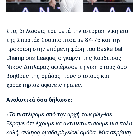
Μουσική
Στήλες
Πολιτισμός
Τραγούδια
Πρόγραμμα TV
Ιωνικός
Κηφισιά
Πανσερραϊκός
Στις δηλώσεις του μετά την ιστορική νίκη επί
Cine Spot
της Σπαρτάκ Σουμπότιτσα με 84-75 και την
Running
πρόκριση στην επόμενη φάση του Basketball
Champions League, ο γκαρντ της Καρδίτσας
Media
Νίκος Δίπλαρος αφιέρωσε τη νίκη στους δύο
Μπαρτσελόνα
Ρεάλ
Ατλέτικο
Μαδρίτης
Μαδρίτης
βοηθούς της ομάδας, τους οποίους και
Παρασκήνιο
χαρακτήρισε αφανείς ήρωες.
Αναλυτικά όσα δήλωσε:
Μάντσεστερ
Τσέλσι
Άρσεναλ
Γιουνάιτεντ
«Το πιστέψαμε από την αρχή των play-ins.
Ξέραμε ότι έχουμε να αντιμετωπίσουμε μία πολύ
καλή, σκληρή ομάδα,physical ομάδα. Μία σέρβικη