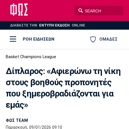
ΔΙΑΒΑΣΤΕ THN
ΕΝΤΥΠΗ ΕΚΔΟΣΗ
ONLINE
ΡΟΗ ΕΙΔΗΣΕΩΝ
ΟΜΑΔΕΣ
Ποδόσφαιρο
Basket Champions League
ΠΟΔΟΣΦΑΙΡΟ
ΜΠΑΣΚΕΤ
Δίπλαρος: «Αφιερώνω τη νίκη
Super League 1
Μπάσκετ
ΒΟΛΕΪ
ΠΟΛΟ
ΣΠΟΡ
στους βοηθούς προπονητές
Ολυμπιακός
ΑΕΚ
ΠΑΟΚ
Super League 2
Ελλάδα
Ολυμπιακοί Αγώνες
που ξημεροβραδιάζονται για
AUTO-MOTO
PLUS
Γ Εθνική
Εθνική
Βόλεϊ
εμάς»
Ελλάδα
EuroLeague
Πόλο
Παναθηναϊκός
Ατρόμητος
Πανιώνιος
ΦΩΣ TEAM
Παρασκευή, 09/01/2026 09:10
Champions League
ΝΒΑ
Τένις