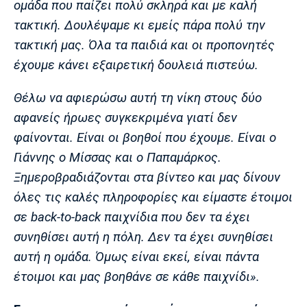
ομάδα που παίζει πολύ σκληρά και με καλή
Λίβερπουλ
Μάντσεστερ
Γιουβέντους
Σίτι
τακτική. Δουλέψαμε κι εμείς πάρα πολύ την
τακτική μας. Όλα τα παιδιά και οι προπονητές
έχουμε κάνει εξαιρετική δουλειά πιστεύω.
Ίντερ
Μίλαν
Μπάγερν
Θέλω να αφιερώσω αυτή τη νίκη στους δύο
αφανείς ήρωες συγκεκριμένα γιατί δεν
φαίνονται. Είναι οι βοηθοί που έχουμε. Είναι ο
Γιάννης ο Μίσσας και ο Παπαμάρκος.
Μπορούσια
Παρί Σεν
Μαρσέιγ
Ξημεροβραδιάζονται στα βίντεο και μας δίνουν
Ντόρτμουντ
Ζερμέν
όλες τις καλές πληροφορίες και είμαστε έτοιμοι
σε back-to-back παιχνίδια που δεν τα έχει
συνηθίσει αυτή η πόλη. Δεν τα έχει συνηθίσει
Μονακό
Ερυθρός
Τότεναμ
αυτή η ομάδα. Όμως είναι εκεί, είναι πάντα
Αστέρας
έτοιμοι και μας βοηθάνε σε κάθε παιχνίδι».