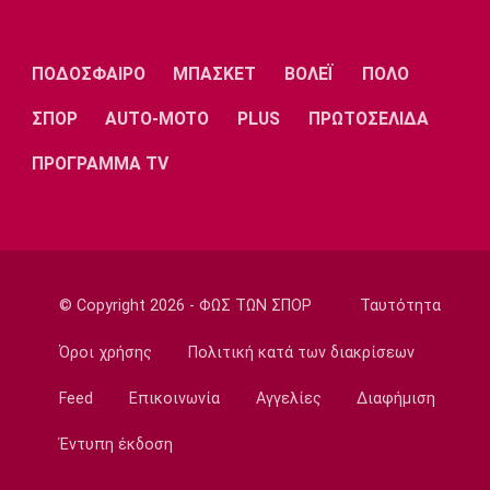
Μπάσκετ Ελλάδα
Το Ελεγκτικό Συνέδριο ακύρωσε τον
ΠΟΔΟΣΦΑΙΡΟ
ΜΠΑΣΚΕΤ
ΒΟΛΕΪ
ΠΟΛΟ
διαγωνισμό για την ενεργειακή αναβάθμιση
του ΣΕΦ!
ΣΠΟΡ
AUTO-MOTO
PLUS
ΠΡΩΤΟΣΕΛΙΔΑ
13:27
ΠΡΟΓΡΑΜΜΑ TV
Ποδόσφαιρο - Διεθνή
Ίντερ: «Δένει» για πάντα τον Ντιμάρκο
13:20
Μπάσκετ
Στη Μπανταλόνα για ένα χρόνο ο Μπούγκι
© Copyright 2026 - ΦΩΣ ΤΩΝ ΣΠΟΡ
Ταυτότητα
Έλις
13:10
Όροι χρήσης
Πολιτική κατά των διακρίσεων
Μπάσκετ Ελλάδα
Feed
Επικοινωνία
Αγγελίες
Διαφήμιση
Επέστρεψε στην Καρδίτσα ο Οκόρο
13:00
Έντυπη έκδοση
Βόλεϊ Ευρώπη