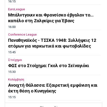
16:15
EuroLeague
Μπάλντγουιν και Φρανσίσκο έβγαλαν το...
καπέλο στη Ζαλγκίρις για Έβανς
16:00
Conference League
Παναθηναϊκός - ΤΣΣΚΑ 1948: Συλλήψεις 12
ατόμων για ναρκωτικά και φωτοβολίδες
15:45
Στοίχημα
ΦΩΣ στο Στοίχημα: Γκολ στο Σεϊναγιόκι
15:30
Κολύμβηση
Ανοιχτή Θάλασσα: Εξαιρετική εμφάνιση και
έκτη θέση ο Κυνηγάκης
15:15
Μπάσκετ Ελλάδα