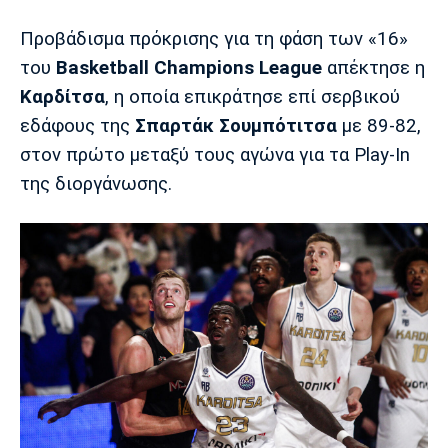
Προβάδισμα πρόκρισης για τη φάση των «16»
Europa League
Α Γυναικών
Σπορ
Αστέρας
ΠΑΣ Γιάννινα
Λεβαδειακός
του
Basketball Champions League
απέκτησε η
Τρίπολης
Καρδίτσα
, η οποία επικράτησε επί σερβικού
Conference League
Champions League
Στίβος
Auto-Moto
εδάφους της
Σπαρτάκ Σουμπότιτσα
με 89-82,
Διεθνή
Κύπελλο
Γυμναστική
Αυτοκίνητο
Tech
στον πρώτο μεταξύ τους αγώνα για τα Play-In
Παναιτωλικός
Λαμία
ΑΕΛ
της διοργάνωσης.
Euro
EuroCup
Κολύμβηση
Formula 1
Gaming
Plus
Εθνικές Ομάδες
Basket League
Χάντμπολ
Μοτοσυκλέτα
Gadgets
Θέατρο
Blogs
Κύπελλο
Α2 Μπάσκετ
Smartphones
Σινεμά
Η Εφημερίδα
Απόλλων
Άρης
ΟΦΗ
Σμύρνης
Διαιτησία
FIBA World Cup 2023
Ευ ζην
Πρωτοσέλιδα
Ποδόσφαιρο Γυναικών
Βιβλίο
Έντυπη έκδοση
Παναχαϊκή
Ηρακλής
Βόλος