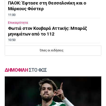
ΠΑΟΚ: Έφτασε στη Θεσσαλονίκη και ο
Μάρκους Φόστερ
11:00
Επικαιρότητα
Φωτιά στον Κουβαρά Αττικής: Μπαράζ
μηνυμάτων από το 112
10:50
Εθνικές Μπάσκετ
Όλες οι ειδήσεις
Ευρωμπάσκετ U16: Ελλάδα-Νορβηγία απόψε
για μία θέση στον τελικό
10:40
ΔΗΜΟΦΙΛΗ
ΣΤΟ ΦΩΣ
Super League 1
Βόλος: Οι νέες φανέλες, οι νέοι παίκτες και
το όνομα
10:30
Ποδόσφαιρο - Διεθνή
Λίβερπουλ: Ενδέχεται να παραχωρήσει τον