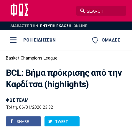
ΔΙΑΒΑΣΤΕ THN
ΕΝΤΥΠΗ ΕΚΔΟΣΗ
ONLINE
ΡΟΗ ΕΙΔΗΣΕΩΝ
ΟΜΑΔΕΣ
Ποδόσφαιρο
Basket Champions League
ΠΟΔΟΣΦΑΙΡΟ
ΜΠΑΣΚΕΤ
BCL: Βήμα πρόκρισης από την
Super League 1
Μπάσκετ
ΒΟΛΕΪ
ΠΟΛΟ
ΣΠΟΡ
Καρδίτσα (highlights)
Ολυμπιακός
ΑΕΚ
ΠΑΟΚ
Super League 2
Ελλάδα
Ολυμπιακοί Αγώνες
AUTO-MOTO
PLUS
ΦΩΣ TEAM
Γ Εθνική
Εθνική
Βόλεϊ
Τρίτη, 06/01/2026 23:32
Ελλάδα
EuroLeague
Πόλο
Παναθηναϊκός
Ατρόμητος
Πανιώνιος
SHARE
TWEET
Champions League
ΝΒΑ
Τένις