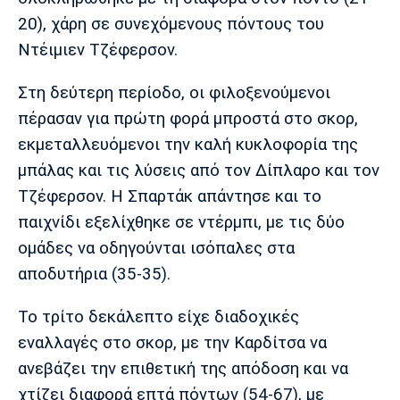
Λίβερπουλ
Μάντσεστερ
Γιουβέντους
20), χάρη σε συνεχόμενους πόντους του
Σίτι
Ντέιμιεν Τζέφερσον.
Στη δεύτερη περίοδο, οι φιλοξενούμενοι
Ίντερ
Μίλαν
Μπάγερν
πέρασαν για πρώτη φορά μπροστά στο σκορ,
εκμεταλλευόμενοι την καλή κυκλοφορία της
μπάλας και τις λύσεις από τον Δίπλαρο και τον
Τζέφερσον. Η Σπαρτάκ απάντησε και το
Μπορούσια
Παρί Σεν
Μαρσέιγ
παιχνίδι εξελίχθηκε σε ντέρμπι, με τις δύο
Ντόρτμουντ
Ζερμέν
ομάδες να οδηγούνται ισόπαλες στα
αποδυτήρια (35-35).
Το τρίτο δεκάλεπτο είχε διαδοχικές
Μονακό
Ερυθρός
Τότεναμ
Αστέρας
εναλλαγές στο σκορ, με την Καρδίτσα να
ανεβάζει την επιθετική της απόδοση και να
χτίζει διαφορά επτά πόντων (54-67), με