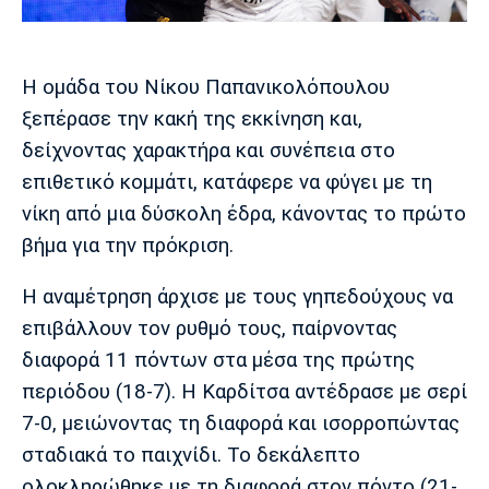
Μουσική
Στήλες
Πολιτισμός
Τραγούδια
Πρόγραμμα TV
Η ομάδα του Νίκου Παπανικολόπουλου
Ιωνικός
Κηφισιά
Πανσερραϊκός
Cine Spot
ξεπέρασε την κακή της εκκίνηση και,
δείχνοντας χαρακτήρα και συνέπεια στο
Running
επιθετικό κομμάτι, κατάφερε να φύγει με τη
νίκη από μια δύσκολη έδρα, κάνοντας το πρώτο
Media
βήμα για την πρόκριση.
Μπαρτσελόνα
Ρεάλ
Ατλέτικο
Μαδρίτης
Μαδρίτης
Παρασκήνιο
Η αναμέτρηση άρχισε με τους γηπεδούχους να
επιβάλλουν τον ρυθμό τους, παίρνοντας
διαφορά 11 πόντων στα μέσα της πρώτης
Μάντσεστερ
Τσέλσι
Άρσεναλ
Γιουνάιτεντ
περιόδου (18-7). Η Καρδίτσα αντέδρασε με σερί
7-0, μειώνοντας τη διαφορά και ισορροπώντας
σταδιακά το παιχνίδι. Το δεκάλεπτο
ολοκληρώθηκε με τη διαφορά στον πόντο (21-