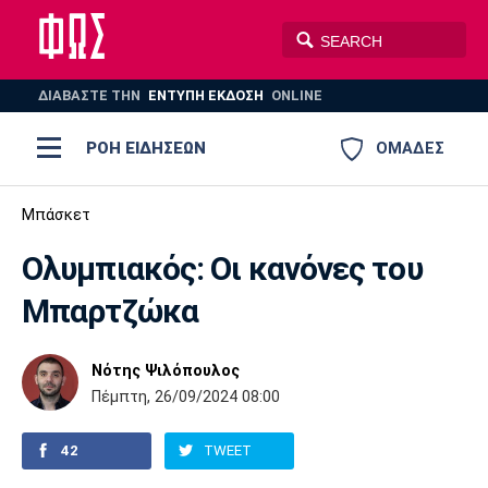
ΔΙΑΒΑΣΤΕ THN
ΕΝΤΥΠΗ ΕΚΔΟΣΗ
ONLINE
ΡΟΗ ΕΙΔΗΣΕΩΝ
ΟΜΑΔΕΣ
Ποδόσφαιρο
Μπάσκετ
ΠΟΔΟΣΦΑΙΡΟ
ΜΠΑΣΚΕΤ
Ολυμπιακός: Οι κανόνες του
Super League 1
Μπάσκετ
ΒΟΛΕΪ
ΠΟΛΟ
ΣΠΟΡ
Μπαρτζώκα
Ολυμπιακός
ΑΕΚ
ΠΑΟΚ
Super League 2
Ελλάδα
Ολυμπιακοί Αγώνες
AUTO-MOTO
PLUS
Νότης Ψιλόπουλος
Γ Εθνική
Εθνική
Βόλεϊ
Πέμπτη, 26/09/2024 08:00
Ελλάδα
EuroLeague
Πόλο
Παναθηναϊκός
Ατρόμητος
Πανιώνιος
42
TWEET
Champions League
ΝΒΑ
Τένις