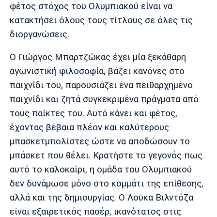
Λίβερπουλ
Μάντσεστερ
Γιουβέντους
φέτος στόχος του Ολυμπιακού είναι να
Σίτι
κατακτήσει όλους τους τίτλους σε όλες τις
διοργανώσεις.
Ο Γιώργος Μπαρτζώκας έχει μία ξεκάθαρη
Ίντερ
Μίλαν
Μπάγερν
αγωνιστική φιλοσοφία, βάζει κανόνες στο
παιχνίδι του, παρουσιάζει ένα πειθαρχημένο
παιχνίδι και ζητά συγκεκριμένα πράγματα από
τους παίκτες του. Αυτό κάνει και φέτος,
Μπορούσια
Παρί Σεν
Μαρσέιγ
Ντόρτμουντ
Ζερμέν
έχοντας βέβαια πλέον και καλύτερους
μπασκετμπολίστες ώστε να αποδώσουν το
μπάσκετ που θέλει. Κρατήστε το γεγονός πως
αυτό το καλοκαίρι, η ομάδα του Ολυμπιακού
Μονακό
Ερυθρός
Τότεναμ
Αστέρας
δεν δυνάμωσε μόνο στο κομμάτι της επίθεσης,
αλλά και της δημιουργίας. Ο Λούκα Βιλντόζα
είναι εξαιρετικός πασέρ, ικανότατος στις