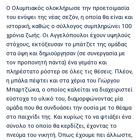
Μουσική
Στήλες
Ο Ολυμπιακός ολοκλήρωσε την προετοιμασία
Πολιτισμός
Τραγούδια
Πρόγραμμα TV
του ενόψει της νέας σεζόν, η οποία θα είναι και
ιστορική, καθώς ο σύλλογος συμπληρώνει 100
Ιωνικός
Κηφισιά
Πανσερραϊκός
Cine Spot
χρόνια ζωής. Οι Αγγελόπουλοι έχουν υψηλούς
στόχους, εκτόξευσαν το μπάτζετ της ομάδας
Running
στα ύψη και δημιούργησαν (σε συνεργασία με
τον προπονητή πάντα) ένα γεμάτο και
Media
Μπαρτσελόνα
Ρεάλ
Ατλέτικο
πληρέστατο ρόστερ σε όλες τις θέσεις. Πλέον,
Μαδρίτης
Μαδρίτης
Παρασκήνιο
η μπάλα πέφτει και στα χέρια του Γιώργου
Μπαρτζώκα, ο οποίος καλείται να διαχειριστεί
εύστοχα το υλικό του, διαμορφώνοντας μία
Μάντσεστερ
Τσέλσι
Άρσεναλ
ομάδα που θα συνδυάσει την ουσία με το θέαμα
Γιουνάιτεντ
στο παιχνίδι της. Και κυρίως το να φτιάξει ένα
σύνολο το οποίο θα κερδίζει, έχοντας το
πνεύμα του νικητή. Όπως έχουμε πει άλλωστε,