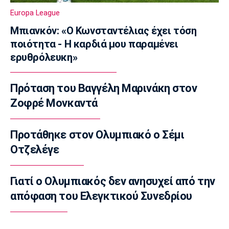
Πυραυλική επίθεση της Ρωσίας στο γήπεδο
Europa League
της Τσερνομόρετς
22:58
Μπιανκόν: «Ο Κωνσταντέλιας έχει τόση
ποιότητα - Η καρδιά μου παραμένει
EuroLeague
ερυθρόλευκη»
Ενδιαφέρον της Μάλαγα για Μπόλομποϊ
22:52
Πρόταση του Βαγγέλη Μαρινάκη στον
Στίβος
Παγκόσμιο Κ20: Πανελλήνιο ρεκόρ η
Ζοφρέ Μονκαντά
Μπακογιάννη, στον τελικό της σφυροβολίας
η Τσερνόβα
Προτάθηκε στον Ολυμπιακό ο Σέμι
22:49
Οτζελέγε
Super League 1
Αστέρας Τρίπολης: Εύκολη νίκη με 2-0 επί
του Πύργου
Γιατί ο Ολυμπιακός δεν ανησυχεί από την
22:47
απόφαση του Ελεγκτικού Συνεδρίου
Βόλεϊ
Δεύτερη σερί ήττά για την Εθνική Γυναικών