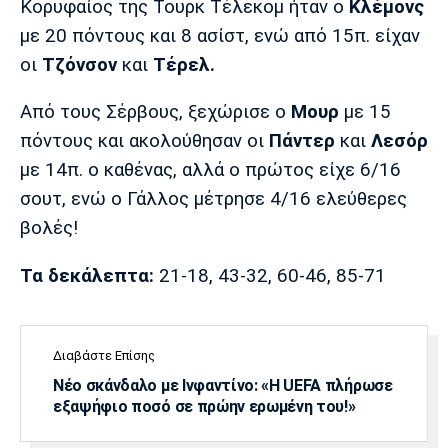
Κορυφαίος της Τουρκ Τέλεκομ ήταν ο
Κλέμονς
Λίβερπουλ
Μάντσεστερ
Γιουβέντους
Σίτι
με 20 πόντους και 8 ασίστ, ενώ από 15π. είχαν
οι
Τζόνσον
και
Τέρελ.
Από τους Σέρβους, ξεχώρισε ο
Μουρ
με 15
Ίντερ
Μίλαν
Μπάγερν
πόντους και ακολούθησαν οι
Πάντερ
και
Λεσόρ
με 14π. ο καθένας, αλλά ο πρώτος είχε 6/16
σουτ, ενώ ο Γάλλος μέτρησε 4/16 ελεύθερες
βολές!
Μπορούσια
Παρί Σεν
Μαρσέιγ
Ντόρτμουντ
Ζερμέν
Τα δεκάλεπτα:
21-18, 43-32, 60-46, 85-71
Διαβάστε Επίσης
Μονακό
Ερυθρός
Τότεναμ
Αστέρας
Νέο σκάνδαλο με Ινφαντίνο: «Η UEFA πλήρωσε
εξαψήφιο ποσό σε πρώην ερωμένη του!»