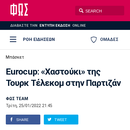
ΔΙΑΒΑΣΤΕ THN
ΕΝΤΥΠΗ ΕΚΔΟΣΗ
ONLINE
ΡΟΗ ΕΙΔΗΣΕΩΝ
ΟΜΑΔΕΣ
Ποδόσφαιρο
Μπάσκετ
ΠΟΔΟΣΦΑΙΡΟ
ΜΠΑΣΚΕΤ
Eurocup: «Χαστούκι» της
Super League 1
Μπάσκετ
ΒΟΛΕΪ
ΠΟΛΟ
ΣΠΟΡ
Τουρκ Τέλεκομ στην Παρτιζάν
Ολυμπιακός
ΑΕΚ
ΠΑΟΚ
Super League 2
Ελλάδα
Ολυμπιακοί Αγώνες
AUTO-MOTO
PLUS
ΦΩΣ TEAM
Γ Εθνική
Εθνική
Βόλεϊ
Τρίτη, 25/01/2022 21:45
Ελλάδα
EuroLeague
Πόλο
Παναθηναϊκός
Ατρόμητος
Πανιώνιος
SHARE
TWEET
Champions League
ΝΒΑ
Τένις