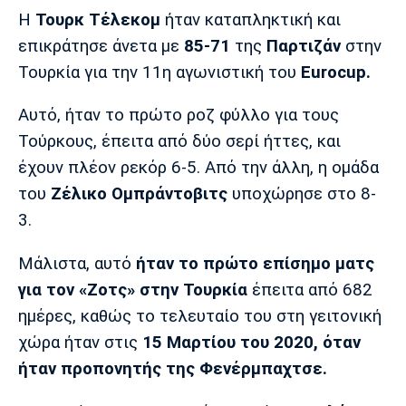
Μουσική
Στήλες
Η
Τουρκ Τέλεκομ
ήταν καταπληκτική και
επικράτησε άνετα με
85-71
της
Παρτιζάν
στην
Πολιτισμός
Τραγούδια
Πρόγραμμα TV
Τουρκία για την 11η αγωνιστική του
Eurocup.
Ιωνικός
Κηφισιά
Πανσερραϊκός
Cine Spot
Αυτό, ήταν το πρώτο ροζ φύλλο για τους
Running
Τούρκους, έπειτα από δύο σερί ήττες, και
έχουν πλέον ρεκόρ 6-5. Από την άλλη, η ομάδα
Media
του
Ζέλικο Ομπράντοβιτς
υποχώρησε στο 8-
Μπαρτσελόνα
Ρεάλ
Ατλέτικο
Μαδρίτης
Μαδρίτης
3.
Παρασκήνιο
Μάλιστα, αυτό
ήταν το πρώτο επίσημο ματς
για τον «Ζοτς» στην Τουρκία
έπειτα από 682
Μάντσεστερ
Τσέλσι
Άρσεναλ
ημέρες, καθώς το τελευταίο του στη γειτονική
Γιουνάιτεντ
χώρα ήταν στις
15 Μαρτίου του 2020, όταν
ήταν προπονητής της Φενέρμπαχτσε.