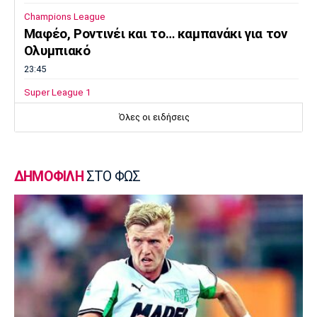
Champions League
Μαφέο, Ροντινέι και το… καμπανάκι για τον
Ολυμπιακό
23:45
Super League 1
Βόλος: Ανακοίνωσε χορηγική συμφωνία
Όλες οι ειδήσεις
23:32
Εθνικές Μπάσκετ
Προδρομίδη: «Ήταν θέμα εγωισμού»
ΔΗΜΟΦΙΛΗ
ΣΤΟ ΦΩΣ
23:20
Στίβος
Παγκόσμιο Πρωτάθλημα Κ20: Ατομικό ρεκόρ
η Γέρου, το πάλεψε η Πάσιου
23:08
Ποδόσφαιρο - Διεθνή
Παρί Σεν Ζερμέν: Ισόπαλο το φιλικό με τη