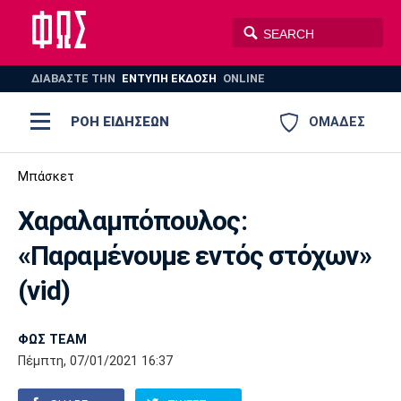
ΔΙΑΒΑΣΤΕ THN
ΕΝΤΥΠΗ ΕΚΔΟΣΗ
ONLINE
ΡΟΗ ΕΙΔΗΣΕΩΝ
ΟΜΑΔΕΣ
Ποδόσφαιρο
Μπάσκετ
ΠΟΔΟΣΦΑΙΡΟ
ΜΠΑΣΚΕΤ
Χαραλαμπόπουλος:
Super League 1
Μπάσκετ
ΒΟΛΕΪ
ΠΟΛΟ
ΣΠΟΡ
«Παραμένουμε εντός στόχων»
Ολυμπιακός
ΑΕΚ
ΠΑΟΚ
Super League 2
Ελλάδα
Ολυμπιακοί Αγώνες
(vid)
AUTO-MOTO
PLUS
Γ Εθνική
Εθνική
Βόλεϊ
ΦΩΣ TEAM
Ελλάδα
EuroLeague
Πόλο
Παναθηναϊκός
Ατρόμητος
Πανιώνιος
Πέμπτη, 07/01/2021 16:37
Champions League
ΝΒΑ
Τένις