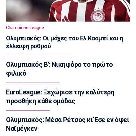
Πόλο
Παγκόσμιο Παίδων: Η Ελλάδα εύκολα 14-5
την Τουρκία
Champions League
18:45
Ολυμπιακός: Οι μάχες του Ελ Κααμπί και η
Ποδόσφαιρο - Διεθνή
έλλειψη ρυθμού
Φιλική ήττα της Χαλ στο ντεμπούτο του
Τζολάκη
18:32
Ολυμπιακός Β': Νικηφόρο το πρώτο
Εθνικές Μπάσκετ
φιλικό
Eurobasket U18: Με ανατροπή η Ελλάδα, 67-
65 τη Βουλγαρία
EuroLeague: Ξεχώρισε την καλύτερη
18:15
προσθήκη κάθε ομάδας
Βόλεϊ
ΕΟΠΕ: Τίμησε τον Κούβελο σε μια ξεχωριστή
βραδιά
Ολυμπιακός: Μέσα Ρέτσος κι Έσε εν όψει
18:00
Ναϊμέγκεν