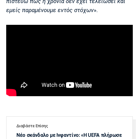
πιστεύω πως η χρονιά δεν έχει τελειώσει και
Πόρτο
Μπενφίκα
εμείς παραμένουμε εντός στόχων
».
Διαβάστε Επίσης
Νέο σκάνδαλο με Ινφαντίνο: «Η UEFA πλήρωσε