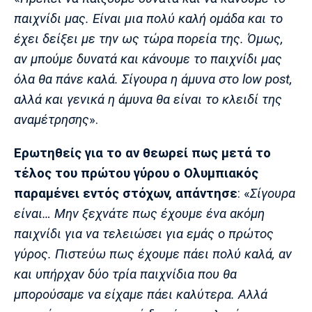
Λίβερπουλ
Μάντσεστερ
Γιουβέντους
παιχνίδι μας. Είναι μια πολύ καλή ομάδα και το
Σίτι
έχει δείξει με την ως τώρα πορεία της. Όμως,
αν μπούμε δυνατά και κάνουμε το παιχνίδι μας
όλα θα πάνε καλά. Σίγουρα η άμυνα στο low post,
Ίντερ
Μίλαν
Μπάγερν
αλλά και γενικά η άμυνα θα είναι το κλειδί της
αναμέτρησης
».
Ερωτηθείς για το αν θεωρεί πως μετά το
Μπορούσια
Παρί Σεν
Μαρσέιγ
τέλος του πρώτου γύρου ο Ολυμπιακός
Ντόρτμουντ
Ζερμέν
παραμένει εντός στόχων, απάντησε
: «
Σίγουρα
είναι… Μην ξεχνάτε πως έχουμε ένα ακόμη
παιχνίδι για να τελειώσει για εμάς ο πρώτος
Μονακό
Ερυθρός
Τότεναμ
γύρος. Πιστεύω πως έχουμε πάει πολύ καλά, αν
Αστέρας
και υπήρχαν δύο τρία παιχνίδια που θα
μπορούσαμε να είχαμε πάει καλύτερα. Αλλά