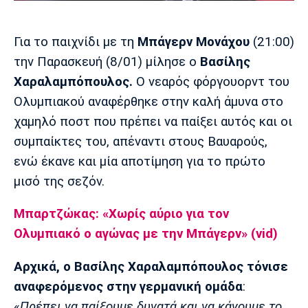
Μουσική
Στήλες
Πολιτισμός
Τραγούδια
Πρόγραμμα TV
Για το παιχνίδι με τη
Μπάγερν Μονάχου
(21:00)
Ιωνικός
Κηφισιά
Πανσερραϊκός
την Παρασκευή (8/01) μίλησε ο
Βασίλης
Cine Spot
Χαραλαμπόπουλος.
Ο νεαρός φόργουορντ του
Ολυμπιακού αναφέρθηκε στην καλή άμυνα στο
Running
χαμηλό ποστ που πρέπει να παίξει αυτός και οι
Media
συμπαίκτες του, απέναντι στους Βαυαρούς,
Μπαρτσελόνα
Ρεάλ
Ατλέτικο
ενώ έκανε και μία αποτίμηση για το πρώτο
Μαδρίτης
Μαδρίτης
Παρασκήνιο
μισό της σεζόν.
Μπαρτζώκας: «Χωρίς αύριο για τον
Ολυμπιακό ο αγώνας με την Μπάγερν» (vid)
Μάντσεστερ
Τσέλσι
Άρσεναλ
Γιουνάιτεντ
Αρχικά, ο Βασίλης Χαραλαμπόπουλος τόνισε
αναφερόμενος στην γερμανική ομάδα
:
«
Πρέπει να παίξουμε δυνατά και να κάνουμε το