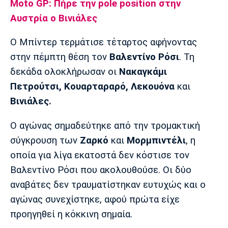
Moto GP: Πήρε την pole position στην
Λίβερπουλ
Μάντσεστερ
Γιουβέντους
Σίτι
Αυστρία ο Βινιάλες
O Μπίντερ τερμάτισε τέταρτος αφήνοντας
στην πέμπτη θέση τον
Βαλεντίνο Ρόσι
. Τη
Ίντερ
Μίλαν
Μπάγερν
δεκάδα ολοκλήρωσαν οι
Νακαγκάμι
Πετρούτσι, Κουαρταραρό, Λεκουόνα
και
Βινιάλες.
Μπορούσια
Παρί Σεν
Μαρσέιγ
Ο αγώνας σημαδεύτηκε από την τρομακτική
Ντόρτμουντ
Ζερμέν
σύγκρουση των
Ζαρκό
και
Μορμπιντέλι
, η
οποία για λίγα εκατοστά δεν κόστισε τον
Βαλεντίνο Ρόσι που ακολουθούσε. Οι δύο
Μονακό
Ερυθρός
Τότεναμ
αναβάτες δεν τραυματίστηκαν ευτυχώς και ο
Αστέρας
αγώνας συνεχίστηκε, αφού πρώτα είχε
προηγηθεί η κόκκινη σημαία.