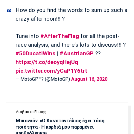
Πόρτο
Μπενφίκα
How do you find the words to sum up such a
crazy afternoon!!! ?
Tune into
#AfterTheFlag
for all the post-
race analysis, and there's lots to discuss!!! ?
#50DucatiWins
|
#AustrianGP
??
https://t.co/deoyqHejUq
pic.twitter.com/yCaP1Y6trt
— MotoGP™? (@MotoGP)
August 16, 2020
Διαβάστε Επίσης
Μπιανκόν: «Ο Κωνσταντέλιας έχει τόση
ποιότητα - Η καρδιά μου παραμένει
ερυθρόλευκη»