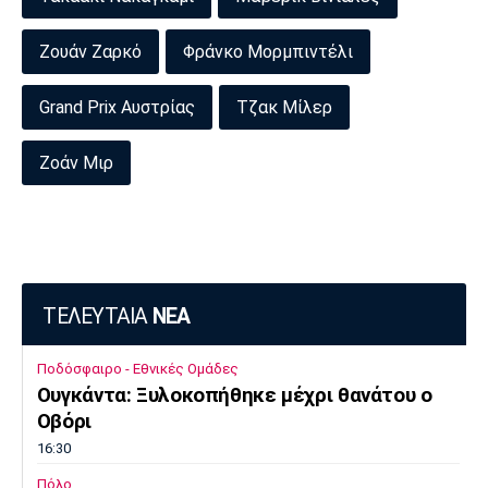
Ζουάν Ζαρκό
Φράνκο Μορμπιντέλι
Grand Prix Αυστρίας
Τζακ Μίλερ
Ζοάν Μιρ
ΤΕΛΕΥΤΑΙΑ
ΝΕΑ
Ποδόσφαιρο - Εθνικές Ομάδες
Ουγκάντα: Ξυλοκοπήθηκε μέχρι θανάτου ο
Οβόρι
16:30
Πόλο