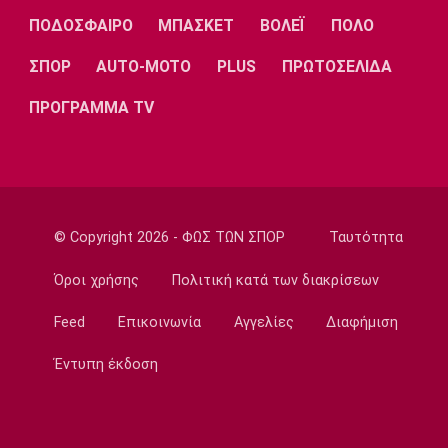
Super League 1
ΠΟΔΟΣΦΑΙΡΟ
ΜΠΑΣΚΕΤ
ΒΟΛΕΪ
ΠΟΛΟ
Στον Παναιτωλικό ο Μάρβελους Νακάμπα
13:40
ΣΠΟΡ
AUTO-MOTO
PLUS
ΠΡΩΤΟΣΕΛΙΔΑ
Μπάσκετ Ελλάδα
ΠΡΟΓΡΑΜΜΑ TV
Το Ελεγκτικό Συνέδριο ακύρωσε τον
διαγωνισμό για την ενεργειακή αναβάθμιση
του ΣΕΦ!
13:27
Ποδόσφαιρο - Διεθνή
© Copyright 2026 - ΦΩΣ ΤΩΝ ΣΠΟΡ
Ταυτότητα
Ίντερ: «Δένει» για πάντα τον Ντιμάρκο
13:20
Όροι χρήσης
Πολιτική κατά των διακρίσεων
Μπάσκετ
Feed
Επικοινωνία
Αγγελίες
Διαφήμιση
Στη Μπανταλόνα για ένα χρόνο ο Μπούγκι
Έλις
Έντυπη έκδοση
13:10
Μπάσκετ Ελλάδα
Επέστρεψε στην Καρδίτσα ο Οκόρο