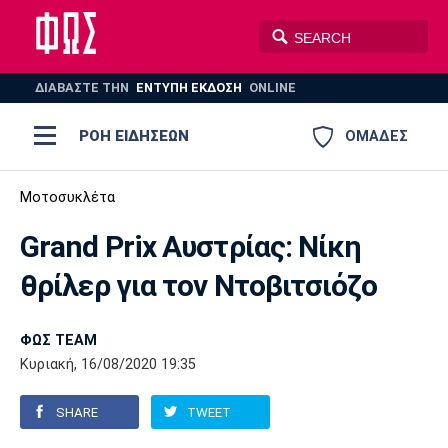
ΔΙΑΒΑΣΤΕ THN
ΕΝΤΥΠΗ ΕΚΔΟΣΗ
ONLINE
ΡΟΗ ΕΙΔΗΣΕΩΝ
ΟΜΑΔΕΣ
Ποδόσφαιρο
Μοτοσυκλέτα
ΠΟΔΟΣΦΑΙΡΟ
ΜΠΑΣΚΕΤ
Grand Prix Αυστρίας: Νίκη
Super League 1
Μπάσκετ
ΒΟΛΕΪ
ΠΟΛΟ
ΣΠΟΡ
θρίλερ για τον Ντοβιτσιόζο
Ολυμπιακός
ΑΕΚ
ΠΑΟΚ
Super League 2
Ελλάδα
Ολυμπιακοί Αγώνες
AUTO-MOTO
PLUS
ΦΩΣ TEAM
Γ Εθνική
Εθνική
Βόλεϊ
Κυριακή, 16/08/2020 19:35
Ελλάδα
EuroLeague
Πόλο
Παναθηναϊκός
Ατρόμητος
Πανιώνιος
SHARE
TWEET
Champions League
ΝΒΑ
Τένις