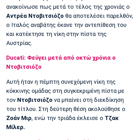
Μουσική
Στήλες
ανακοίνωσε πως μετά το τέλος της χρονιάς ο
Αντρέα Ντοβιτσιόζο
θα αποτελέσει παρελθόν,
Πολιτισμός
Τραγούδια
Πρόγραμμα TV
ο Ιταλός αναβάτης έκανε την αντεπίθεση του
Ιωνικός
Κηφισιά
Πανσερραϊκός
Cine Spot
και κατέκτησε τη νίκη στην πίστα της
Αυστρίας.
Running
Ducati: Φεύγει μετά από οκτώ χρόνια ο
Media
Ντοβιτσιόζο
Μπαρτσελόνα
Ρεάλ
Ατλέτικο
Μαδρίτης
Μαδρίτης
Παρασκήνιο
Αυτή ήταν η πέμπτη συνεχόμενη νίκη της
κόκκινης ομάδας στη συγκεκριμένη πίστα με
τον
Ντοβιτσιόζο
να μπαίνει στη διεκδίκηση
Μάντσεστερ
Τσέλσι
Άρσεναλ
του τίτλου. Στη δεύτερη θέση ακολούθησε ο
Γιουνάιτεντ
Ζοάν Μιρ
, ενώ την τριάδα έκλεισε ο
Τζακ
Μίλερ.