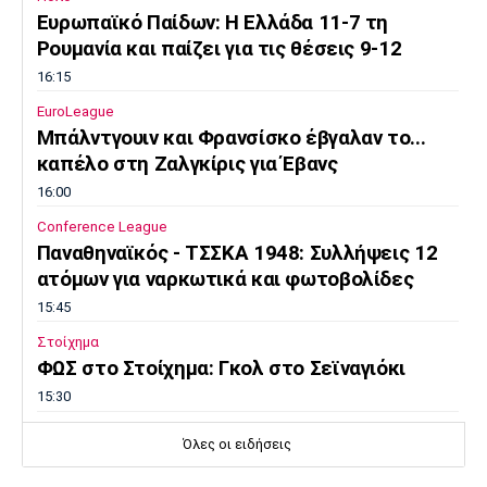
Ευρωπαϊκό Παίδων: Η Ελλάδα 11-7 τη
Ρουμανία και παίζει για τις θέσεις 9-12
16:15
EuroLeague
Μπάλντγουιν και Φρανσίσκο έβγαλαν το...
καπέλο στη Ζαλγκίρις για Έβανς
16:00
Conference League
Παναθηναϊκός - ΤΣΣΚΑ 1948: Συλλήψεις 12
ατόμων για ναρκωτικά και φωτοβολίδες
15:45
Στοίχημα
ΦΩΣ στο Στοίχημα: Γκολ στο Σεϊναγιόκι
15:30
Κολύμβηση
Όλες οι ειδήσεις
Ανοιχτή Θάλασσα: Εξαιρετική εμφάνιση και
έκτη θέση ο Κυνηγάκης