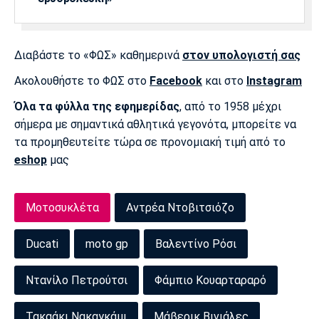
Διαβάστε το «ΦΩΣ» καθημερινά
στον υπολογιστή σας
Ακολουθήστε το ΦΩΣ στο
Facebook
και στο
Instagram
Όλα τα φύλλα της εφημερίδας
, από το 1958 μέχρι
σήμερα με σημαντικά αθλητικά γεγονότα, μπορείτε να
τα προμηθευτείτε τώρα σε προνομιακή τιμή από το
eshop
μας
Μοτοσυκλέτα
Αντρέα Ντοβιτσιόζο
Ducati
moto gp
Βαλεντίνο Ρόσι
Ντανίλο Πετρούτσι
Φάμπιο Κουαρταραρό
Τακαάκι Νακαγκάμι
Μάβερικ Βινιάλες