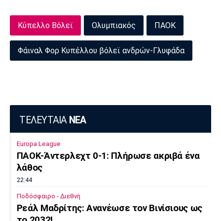
Κύπελλο Βόλεϊ
Ολυμπιακός
ΠΑΟΚ
Φάιναλ Φορ Κυπέλλου βόλεϊ ανδρών-Γλυφάδα
ΤΕΛΕΥΤΑΙΑ
ΝΕΑ
Europa League
ΠΑΟΚ-Άντερλεχτ 0-1: Πλήρωσε ακριβά ένα
λάθος
22:44
Ποδόσφαιρο - Διεθνή
Ρεάλ Μαδρίτης: Ανανέωσε τον Βινίσιους ως
το 2032!