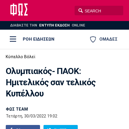
ΔΙΑΒΑΣΤΕ THN
ΕΝΤΥΠΗ ΕΚΔΟΣΗ
ONLINE
ΡΟΗ ΕΙΔΗΣΕΩΝ
ΟΜΑΔΕΣ
Ποδόσφαιρο
Κύπελλο Βόλεϊ
ΠΟΔΟΣΦΑΙΡΟ
ΜΠΑΣΚΕΤ
Ολυμπιακός- ΠΑΟΚ:
Super League 1
Μπάσκετ
ΒΟΛΕΪ
ΠΟΛΟ
ΣΠΟΡ
Ημιτελικός σαν τελικός
Ολυμπιακός
ΑΕΚ
ΠΑΟΚ
Super League 2
Ελλάδα
Ολυμπιακοί Αγώνες
Κυπέλλου
AUTO-MOTO
PLUS
Γ Εθνική
Εθνική
Βόλεϊ
ΦΩΣ TEAM
Ελλάδα
EuroLeague
Πόλο
Παναθηναϊκός
Ατρόμητος
Πανιώνιος
Τετάρτη, 30/03/2022 19:02
Champions League
ΝΒΑ
Τένις