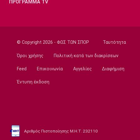
ΠΡΟΓΡΑΜΜΑ TV
19:35
Ποδόσφαιρο - Διεθνή
Επίσημο! Ο Ορτέγκα στη Ρίβερ Πλέιτ
19:22
© Copyright 2026 - ΦΩΣ ΤΩΝ ΣΠΟΡ
Ταυτότητα
Champions League
Ολυμπιακός: Περιμένει τον Έσε
Όροι χρήσης
Πολιτική κατά των διακρίσεων
19:03
Μπάσκετ
Feed
Επικοινωνία
Αγγελίες
Διαφήμιση
Μακάμπι Τελ Αβίβ: Φιλικά προετοιμασίας με
Έντυπη έκδοση
Ολυμπιακό και Άρη
18:50
Εθνικές Μπάσκετ
Κατσικάρης: «Αν συσπειρωθεί αυτή η Εθνική
μπορούμε να καταφέρουμε πολύ όμορφα
πράγματα»
Αριθμός Πιστοποίησης Μ.Η.Τ. 232110
18:35