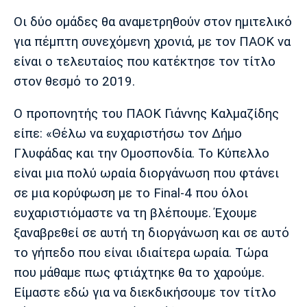
Μουσική
Στήλες
Οι δύο ομάδες θα αναμετρηθούν στον ημιτελικό
Πολιτισμός
Τραγούδια
Πρόγραμμα TV
για πέμπτη συνεχόμενη χρονιά, με τον ΠΑΟΚ να
Ιωνικός
Κηφισιά
Πανσερραϊκός
είναι ο τελευταίος που κατέκτησε τον τίτλο
Cine Spot
στον θεσμό το 2019.
Running
Ο προπονητής του ΠΑΟΚ Γιάννης Καλμαζίδης
είπε: «Θέλω να ευχαριστήσω τον Δήμο
Media
Γλυφάδας και την Ομοσπονδία. Το Κύπελλο
Μπαρτσελόνα
Ρεάλ
Ατλέτικο
Μαδρίτης
Μαδρίτης
Παρασκήνιο
είναι μια πολύ ωραία διοργάνωση που φτάνει
σε μια κορύφωση με το Final-4 που όλοι
ευχαριστιόμαστε να τη βλέπουμε. Έχουμε
ξαναβρεθεί σε αυτή τη διοργάνωση και σε αυτό
Μάντσεστερ
Τσέλσι
Άρσεναλ
Γιουνάιτεντ
το γήπεδο που είναι ιδιαίτερα ωραία. Τώρα
που μάθαμε πως φτιάχτηκε θα το χαρούμε.
Είμαστε εδώ για να διεκδικήσουμε τον τίτλο