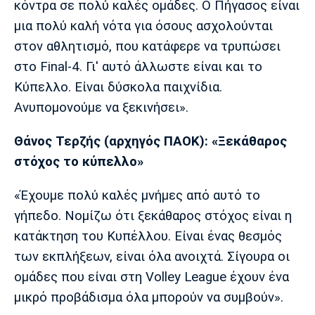
κόντρα σε πολύ καλές ομάδες. Ο Πήγασος είναι
Λίβερπουλ
Μάντσεστερ
Γιουβέντους
Σίτι
μια πολύ καλή νότα για όσους ασχολούνται
στον αθλητισμό, που κατάφερε να τρυπώσει
στο Final-4. Γι' αυτό άλλωστε είναι και το
Κύπελλο. Είναι δύσκολα παιχνίδια.
Ίντερ
Μίλαν
Μπάγερν
Ανυπομονούμε να ξεκινήσει».
Θάνος Τερζής (αρχηγός ΠΑΟΚ): «Ξεκάθαρος
στόχος το κύπελλο»
Μπορούσια
Παρί Σεν
Μαρσέιγ
Ντόρτμουντ
Ζερμέν
«Έχουμε πολύ καλές μνήμες από αυτό το
γήπεδο. Νομίζω ότι ξεκάθαρος στόχος είναι η
κατάκτηση του Κυπέλλου. Είναι ένας θεσμός
Μονακό
Ερυθρός
Τότεναμ
των εκπλήξεων, είναι όλα ανοιχτά. Σίγουρα οι
Αστέρας
ομάδες που είναι στη Volley League έχουν ένα
μικρό προβάδισμα όλα μπορούν να συμβούν».