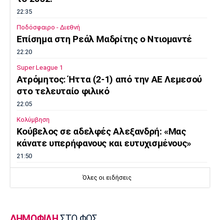
22:35
Ποδόσφαιρο - Διεθνή
Επίσημα στη Ρεάλ Μαδρίτης ο Ντιομαντέ
22:20
Super League 1
Ατρόμητος: Ήττα (2-1) από την ΑΕ Λεμεσού
στο τελευταίο φιλικό
22:05
Κολύμβηση
Κούβελος σε αδελφές Αλεξανδρή: «Μας
κάνατε υπερήφανους και ευτυχισμένους»
21:50
Super League 2
Όλες οι ειδήσεις
Ο Ζορζίνιο στον Πανσερραϊκό
21:35
Ποδόσφαιρο - Εθνικές Ομάδες
ΔΗΜΟΦΙΛΗ
ΣΤΟ ΦΩΣ