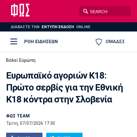
ΔΙΑΒΑΣΤΕ THN
ΕΝΤΥΠΗ ΕΚΔΟΣΗ
ONLINE
ΡΟΗ ΕΙΔΗΣΕΩΝ
ΟΜΑΔΕΣ
Ποδόσφαιρο
Βόλεϊ Ευρώπη
ΠΟΔΟΣΦΑΙΡΟ
ΜΠΑΣΚΕΤ
Ευρωπαϊκό αγοριών Κ18:
Super League 1
Μπάσκετ
ΒΟΛΕΪ
ΠΟΛΟ
ΣΠΟΡ
Πρώτο σερβίς για την Εθνική
Ολυμπιακός
ΑΕΚ
ΠΑΟΚ
Super League 2
Ελλάδα
Ολυμπιακοί Αγώνες
Κ18 κόντρα στην Σλοβενία
AUTO-MOTO
PLUS
Γ Εθνική
Εθνική
Βόλεϊ
ΦΩΣ TEAM
Ελλάδα
EuroLeague
Πόλο
Παναθηναϊκός
Ατρόμητος
Πανιώνιος
Τρίτη, 07/07/2026 17:30
Champions League
ΝΒΑ
Τένις