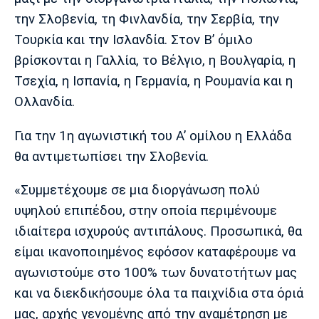
Λίβερπουλ
Μάντσεστερ
Γιουβέντους
την Σλοβενία, τη Φινλανδία, την Σερβία, την
Σίτι
Τουρκία και την Ισλανδία. Στον Β’ όμιλο
βρίσκονται η Γαλλία, το Βέλγιο, η Βουλγαρία, η
Τσεχία, η Ισπανία, η Γερμανία, η Ρουμανία και η
Ίντερ
Μίλαν
Μπάγερν
Ολλανδία.
Για την 1η αγωνιστική του Α’ ομίλου η Ελλάδα
θα αντιμετωπίσει την Σλοβενία.
Μπορούσια
Παρί Σεν
Μαρσέιγ
Ντόρτμουντ
Ζερμέν
«Συμμετέχουμε σε μια διοργάνωση πολύ
υψηλού επιπέδου, στην οποία περιμένουμε
ιδιαίτερα ισχυρούς αντιπάλους. Προσωπικά, θα
είμαι ικανοποιημένος εφόσον καταφέρουμε να
Μονακό
Ερυθρός
Τότεναμ
Αστέρας
αγωνιστούμε στο 100% των δυνατοτήτων μας
και να διεκδικήσουμε όλα τα παιχνίδια στα όριά
μας, αρχής γενομένης από την αναμέτρηση με