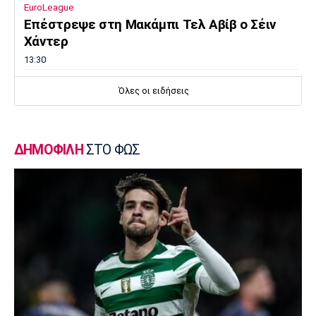
EuroLeague
Επέστρεψε στη Μακάμπι Τελ Αβίβ ο Σέιν
Χάντερ
13:30
Ποδόσφαιρο - Διεθνή
Όλες οι ειδήσεις
Αρτέτα για Τζόλη: «Έχω να πω πολύ καλά
πράγματα»
13:20
ΔΗΜΟΦΙΛΗ
ΣΤΟ ΦΩΣ
Μπάσκετ Ελλάδα
Επέστρεψε στο Περιστέρι ο Γκιουζέλης
13:10
Ποδόσφαιρο - Διεθνή
Μουρίνιο: «Είχα συμφωνήσει με τη
Γιουνάιτεντ για να διαδεχτώ τον
Φέργκιουσον»
13:00
Επικαιρότητα