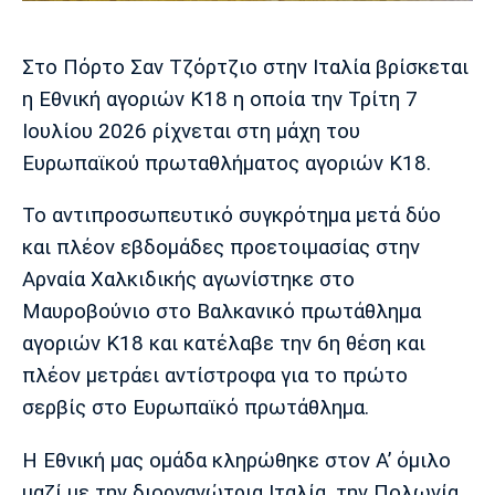
Μουσική
Στήλες
Πολιτισμός
Τραγούδια
Πρόγραμμα TV
Στο Πόρτο Σαν Τζόρτζιο στην Ιταλία βρίσκεται
Ιωνικός
Κηφισιά
Πανσερραϊκός
η Εθνική αγοριών Κ18 η οποία την Τρίτη 7
Cine Spot
Ιουλίου 2026 ρίχνεται στη μάχη του
Ευρωπαϊκού πρωταθλήματος αγοριών Κ18.
Running
Το αντιπροσωπευτικό συγκρότημα μετά δύο
Media
και πλέον εβδομάδες προετοιμασίας στην
Μπαρτσελόνα
Ρεάλ
Ατλέτικο
Μαδρίτης
Μαδρίτης
Παρασκήνιο
Αρναία Χαλκιδικής αγωνίστηκε στο
Μαυροβούνιο στο Βαλκανικό πρωτάθλημα
αγοριών Κ18 και κατέλαβε την 6η θέση και
πλέον μετράει αντίστροφα για το πρώτο
Μάντσεστερ
Τσέλσι
Άρσεναλ
Γιουνάιτεντ
σερβίς στο Ευρωπαϊκό πρωτάθλημα.
Η Εθνική μας ομάδα κληρώθηκε στον Α’ όμιλο
μαζί με την διοργανώτρια Ιταλία, την Πολωνία,