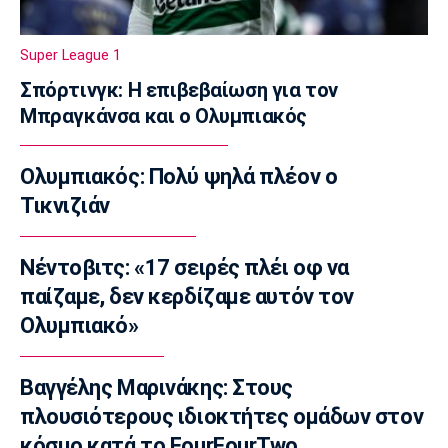
Πύρινη λαίλαπα στον Κουβαρά Αττικής
12:50
Super League 1
Europa League
Σπόρτινγκ: Η επιβεβαίωση για τον
Βίτορ Μπρούνο: «Μεγάλη πρόκληση για εμάς
Μπραγκάνσα και ο Ολυμπιακός
η ρεβάνς με τον ΠΑΟΚ»
12:40
Ολυμπιακός: Πολύ ψηλά πλέον ο
Μπάσκετ Ελλάδα
Στην Καρδίτσα ο Τζόρνταν ΜακΡέι
Τικνιζιάν
12:30
Super League 1
Νέντοβιτς: «17 σειρές πλέι οφ να
Βόλος: Σέντρα στο τουρνουά φιλανθρωπικού
παίζαμε, δεν κερδίζαμε αυτόν τον
χαρακτήρα
Ολυμπιακό»
12:20
Ποδόσφαιρο - Διεθνή
Βαγγέλης Μαρινάκης: Στους
Ιραόλα: «Δεν μπορούμε να διατηρήσουμε το
επίπεδο που θέλουμε»
πλουσιότερους ιδιοκτήτες ομάδων στον
12:10
κόσμο κατά το FourFourTwo