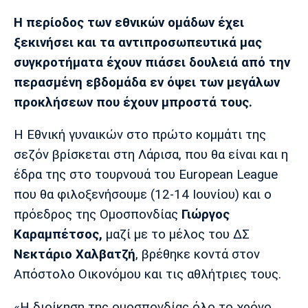
Μουσική
Στήλες
Η περίοδος των εθνικών ομάδων έχει
Πολιτισμός
Τραγούδια
Πρόγραμμα TV
ξεκινήσει και τα αντιπροσωπευτικά μας
Ιωνικός
Κηφισιά
Πανσερραϊκός
συγκροτήματα έχουν πιάσει δουλειά από την
Cine Spot
περασμένη εβδομάδα εν όψει των μεγάλων
προκλήσεων που έχουν μπροστά τους.
Running
Η Εθνική γυναικών στο πρώτο κομμάτι της
Media
σεζόν βρίσκεται στη Λάρισα, που θα είναι και η
Μπαρτσελόνα
Ρεάλ
Ατλέτικο
Μαδρίτης
Μαδρίτης
Παρασκήνιο
έδρα της στο τουρνουά του European League
που θα φιλοξενήσουμε (12-14 Ιουνίου) και ο
πρόεδρος της Ομοσπονδίας
Γιώργος
Καραμπέτσος,
μαζί με το μέλος του ΔΣ
Μάντσεστερ
Τσέλσι
Άρσεναλ
Γιουνάιτεντ
Νεκτάριο Χαλβατζή
, βρέθηκε κοντά στον
Απόστολο Οικονόμου και τις αθλήτριες τους.
«Η διοίκηση της ομοσπονδίας όλο το χρόνο