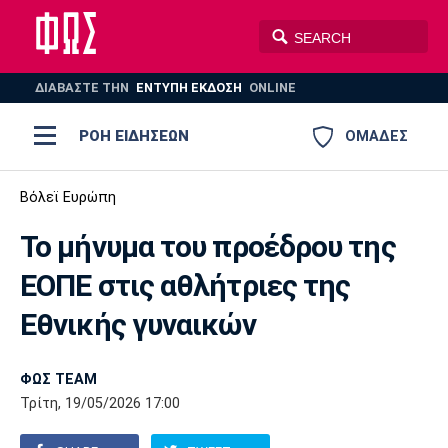
ΔΙΑΒΑΣΤΕ THN
ΕΝΤΥΠΗ ΕΚΔΟΣΗ
ONLINE
ΡΟΗ ΕΙΔΗΣΕΩΝ
ΟΜΑΔΕΣ
Ποδόσφαιρο
Βόλεϊ Ευρώπη
ΠΟΔΟΣΦΑΙΡΟ
ΜΠΑΣΚΕΤ
Το μήνυμα του προέδρου της
Super League 1
Μπάσκετ
ΒΟΛΕΪ
ΠΟΛΟ
ΣΠΟΡ
ΕΟΠΕ στις αθλήτριες της
Ολυμπιακός
ΑΕΚ
ΠΑΟΚ
Super League 2
Ελλάδα
Ολυμπιακοί Αγώνες
Εθνικής γυναικών
AUTO-MOTO
PLUS
Γ Εθνική
Εθνική
Βόλεϊ
ΦΩΣ TEAM
Ελλάδα
EuroLeague
Πόλο
Παναθηναϊκός
Ατρόμητος
Πανιώνιος
Τρίτη, 19/05/2026 17:00
Champions League
ΝΒΑ
Τένις