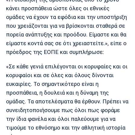
Λίβερπουλ
Μάντσεστερ
Γιουβέντους
Σίτι
κάνει προσπάθεια ώστε όλες οι εθνικές
ομάδες να έχουν τα εφόδια και την υποστήριξη
που χρειάζονται για να βρίσκονται σταθερά σε
πορεία ανάπτυξης και προόδου. Είμαστε και θα
Ίντερ
Μίλαν
Μπάγερν
είμαστε κοντά σας σε ότι χρειαστείτε.», είπε ο
πρόεδρος της ΕΟΠΕ και συμπλήρωσε:
«Σε κάθε γενιά επιλέγονται οι κορυφαίες και οι
Μπορούσια
Παρί Σεν
Μαρσέιγ
κορυφαίοι και σε όλες και όλους δίνονται
Ντόρτμουντ
Ζερμέν
ευκαιρίες. Το σημαντικότερο είναι η
προσπάθεια, η δουλειά και η δύναμη της
ομάδας. Τα αποτελέσματα θα έρθουν. Πρέπει να
Μονακό
Ερυθρός
Τότεναμ
συνειδητοποιήσουμε πως όλοι πως φοράμε
Αστέρας
την ίδια φανέλα και όλοι παλεύουμε για να
τιμούμε το εθνόσημο και την αθλητική ιστορία