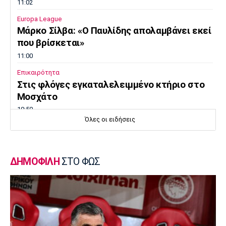
11:02
Europa League
Μάρκο Σίλβα: «Ο Παυλίδης απολαμβάνει εκεί
που βρίσκεται»
11:00
Επικαιρότητα
Στις φλόγες εγκαταλελειμμένο κτήριο στο
Μοσχάτο
10:50
Όλες οι ειδήσεις
Εθνικές Μπάσκετ
Ευρωμπάσκετ Κορασίδων: Πρεμιέρα με νίκη
για τις Ισλανδία και Δανία
ΔΗΜΟΦΙΛΗ
ΣΤΟ ΦΩΣ
10:40
Μπάσκετ
Συνεχίζει στη Ρωσία ο Αλεξέι Ποκουσέφσκι
10:30
Στοίχημα