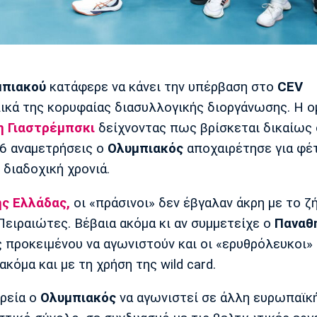
μπιακού
κατάφερε να κάνει την υπέρβαση στο
CEV
ικά της κορυφαίας διασυλλογικής διοργάνωσης. Η ο
η Γιαστρέμπσκι
δείχνοντας πως βρίσκεται δικαίως 
16 αναμετρήσεις ο
Ολυμπιακός
αποχαιρέτησε για φέ
 διαδοχική χρονιά.
ς Ελλάδας,
οι «πράσινοι» δεν έβγαλαν άκρη με το ζ
 Πειραιώτες. Βέβαια ακόμα κι αν συμμετείχε ο
Παναθ
ς προκειμένου να αγωνιστούν και οι «ερυθρόλευκοι»
κόμα και με τη χρήση της wild card.
ορεία ο
Ολυμπιακός
να αγωνιστεί σε άλλη ευρωπαϊκ