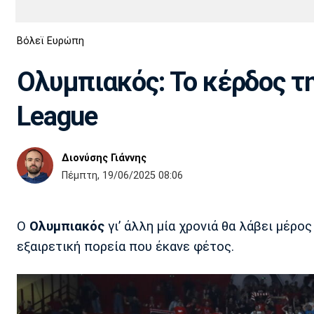
Διεθνή
EuroCup
Βόλεϊ Ευρώπη
Euro
Basket League
Απόλλων
Άρης
ΟΦΗ
Παναχαϊκή
Εθνικές Ομάδες
Α2 Μπάσκετ
Σμύρνης
Ολυμπιακός: Το κέρδος τ
Κύπελλο
FIBA World Cup 2023
Διαιτησία
League
Ποδόσφαιρο Γυναικών
Ιωνικός
Κηφισιά
Πανσερραϊκός
Διονύσης Γιάννης
Πέμπτη, 19/06/2025 08:06
Ο
Ολυμπιακός
γι’ άλλη μία χρονιά θα λάβει μέρο
εξαιρετική πορεία που έκανε φέτος.