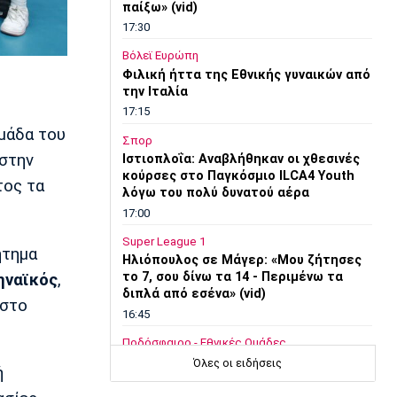
παίξω» (vid)
17:30
Βόλεϊ Ευρώπη
Φιλική ήττα της Εθνικής γυναικών από
την Ιταλία
17:15
μάδα του
Σπορ
στην
Ιστιοπλοΐα: Αναβλήθηκαν οι χθεσινές
κούρσες στο Παγκόσμιο ILCA4 Youth
τος τα
λόγω του πολύ δυνατού αέρα
17:00
Super League 1
ήτημα
Ηλιόπουλος σε Μάγερ: «Μου ζήτησες
το 7, σου δίνω τα 14 - Περιμένω τα
ηναϊκός
,
διπλά από εσένα» (vid)
 στο
16:45
Ποδόσφαιρο - Εθνικές Ομάδες
Ουγκάντα: Ξυλοκοπήθηκε μέχρι
Όλες οι ειδήσεις
ή
θανάτου ο Οβόρι