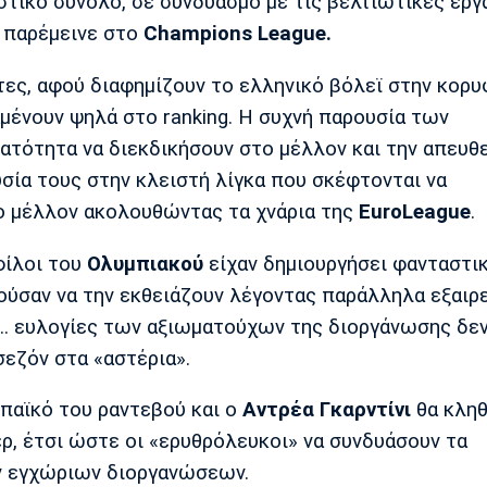
στικό σύνολο, σε συνδυασμό με τις βελτιωτικές εργ
ς παρέμεινε στο
Champions League.
τες, αφού διαφημίζουν το ελληνικό βόλεϊ στην κορυ
μένουν ψηλά στο ranking. Η συχνή παρουσία των
ατότητα να διεκδικήσουν στο μέλλον και την απευθ
σία τους στην κλειστή λίγκα που σκέφτονται να
ο μέλλον ακολουθώντας τα χνάρια της
EuroLeague
.
φίλοι του
Ολυμπιακού
είχαν δημιουργήσει φανταστι
ύσαν να την εκθειάζουν λέγοντας παράλληλα εξαιρ
ς... ευλογίες των αξιωματούχων της διοργάνωσης δεν
σεζόν στα «αστέρια».
ωπαϊκό του ραντεβού και ο
Αντρέα Γκαρντίνι
θα κληθ
ερ, έτσι ώστε οι «ερυθρόλευκοι» να συνδυάσουν τα
ων εγχώριων διοργανώσεων.