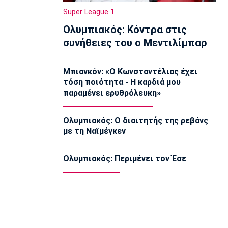
14:30
Super League 1
Super League 1
Ολυμπιακός: Κόντρα στις
Στον Παναιτωλικό και ο Μούσα
συνήθειες του ο Μεντιλίμπαρ
Ντζενεπό
14:20
Μπιανκόν: «Ο Κωνσταντέλιας έχει
EuroLeague
τόση ποιότητα - Η καρδιά μου
Τάις: «Ενθουσιασμένος που πάω στη
παραμένει ερυθρόλευκη»
Μακάμπι»
14:10
Ολυμπιακός: Ο διαιτητής της ρεβάνς
Μπάσκετ Ελλάδα
με τη Ναϊμέγκεν
Ολυμπιακός: Προετοιμάζεται
πυρετωδώς ο Ντόρσεϊ (vid)
14:00
Ολυμπιακός: Περιμένει τον Έσε
Επικαιρότητα
Συνελήφθη στη Γερμανία 31χρονος με
Ευρωπαϊκό ένταλμα για τρεις
ανθρωποκτονίες στην Ελλάδα
13:50