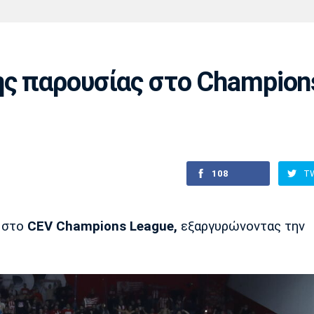
Χάντμπολ
Ηρακλής
Βόλος
Μπορούσια
Παρί Σεν
Ντόρτμουντ
Ζερμέν
ης παρουσίας στο Champion
Πόρτο
Μπενφίκα
108
T
ς στο
CEV Champions League,
εξαργυρώνοντας την