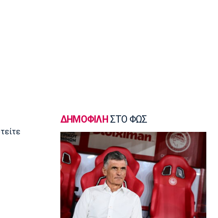
Κολύμβηση
Ανοιχτή Θάλασσα: Εξαιρετική
εμφάνιση και έκτη θέση ο Κυνηγάκης
15:15
Μπάσκετ Ελλάδα
Γιατί ο Ολυμπιακός δεν ανησυχεί από
την απόφαση του Ελεγκτικού
Συνεδρίου
15:00
Champions League
Ολυμπιακός: Μέχρι τη Δευτέρα
ΔΗΜΟΦΙΛΗ
ΣΤΟ ΦΩΣ
διαθέσιμα τα εισιτήρια με Ναϊμέγκεν
υτείτε
14:50
Ποδόσφαιρο - Ελλάδα
Σούπερ Καπ: Ολοταχώς για sold out το
ΑΕΚ-ΟΦΗ
14:40
Εθνικές Μπάσκετ
Εθνική Νεανίδων: Το μεγάλο βήμα
περνά από τη Λιθουανία