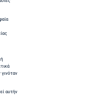
ασίες
16:30
Πόλο
Ευρωπαϊκό Παίδων: Η Ελλάδα 11-7 τη
Ρουμανία και παίζει για τις θέσεις 9-
φαία
12
16:15
είας
EuroLeague
Μπάλντγουιν και Φρανσίσκο έβγαλαν
το... καπέλο στη Ζαλγκίρις για Έβανς
16:00
κή
Conference League
Παναθηναϊκός - ΤΣΣΚΑ 1948:
ετικά
Συλλήψεις 12 ατόμων για ναρκωτικά
 γινόταν
και φωτοβολίδες
15:45
Στοίχημα
εί αυτήν
ΦΩΣ στο Στοίχημα: Γκολ στο
Σεϊναγιόκι
15:30