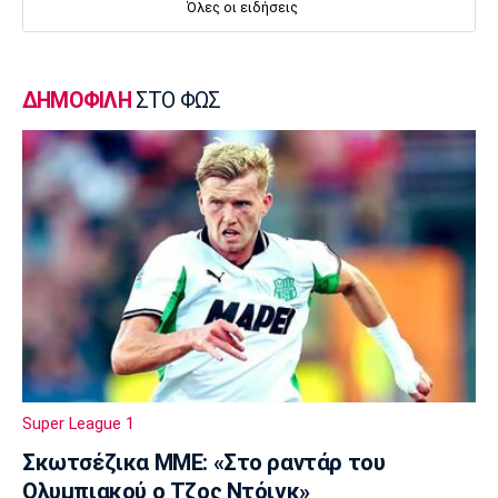
Όλες οι ειδήσεις
Εφήβων-Νεανίδων: Χρυσό μετάλλιο ο
Μουσελίμης
12:05
ΔΗΜΟΦΙΛΗ
ΣΤΟ ΦΩΣ
EuroLeague
Αναντολού Εφές: Καθυστερεί η επιστροφή
του Παπαγιάννη
11:50
Μπάσκετ Ελλάδα
Εθνική Νεανίδων: Κόντρα στην Ισλανδία για
την πέμπτη θέση
11:35
Ποδόσφαιρο - Διεθνή
FIFA: Προειδοποιεί για προσπάθεια
υπονόμευσης του Ινφαντίνο
Super League 1
11:20
Σκωτσέζικα ΜΜΕ: «Στο ραντάρ του
Super League 1
Ολυμπιακού ο Τζος Ντόιγκ»
Oλυμπιακός: Οι ευχές στον Ρέτσο