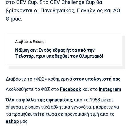
στο CEV Cup. Στο CEV Challenge Cup θα
Λίβερπουλ
Μάντσεστερ
Γιουβέντους
Σίτι
βρίσκονται οι Παναθηναϊκός, Πανιώνιος και ΑΟ
Θήρας.
Ίντερ
Μίλαν
Μπάγερν
Διαβάστε Επίσης
Νάϊμεγκεν: Εντός έδρας ήττα από την
Tελστάρ, πριν υποδεχθεί τον Ολυμπιακό!
Μπορούσια
Παρί Σεν
Μαρσέιγ
Ντόρτμουντ
Ζερμέν
Διαβάστε το «ΦΩΣ» καθημερινά
στον υπολογιστή σας
Ακολουθήστε το ΦΩΣ στο
Facebook
και στο
Instagram
Όλα τα φύλλα της εφημερίδας
, από το 1958 μέχρι
Μονακό
Ερυθρός
Τότεναμ
σήμερα με σημαντικά αθλητικά γεγονότα, μπορείτε να
Αστέρας
τα προμηθευτείτε τώρα σε προνομιακή τιμή από το
eshop
μας