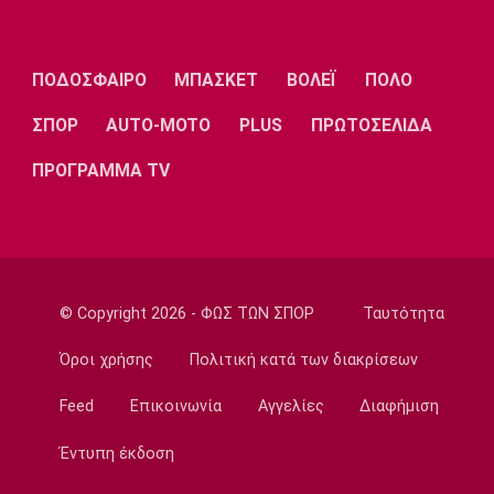
NBA
Καβαλίερς: Πιθανή η ανταλλαγή του Σρέντερ
09:50
ΠΟΔΟΣΦΑΙΡΟ
ΜΠΑΣΚΕΤ
ΒΟΛΕΪ
ΠΟΛΟ
Super League 1
Κηφισιά: Ισόπαλο 2-2 το φιλικό με τον
ΣΠΟΡ
AUTO-MOTO
PLUS
ΠΡΩΤΟΣΕΛΙΔΑ
ΑΠΟΕΛ
ΠΡΟΓΡΑΜΜΑ TV
09:35
Τηλεόραση
Τηλεόραση: Οι αθλητικές μεταδόσεις της
Κυριακής (9/8)
09:20
© Copyright 2026 - ΦΩΣ ΤΩΝ ΣΠΟΡ
Ταυτότητα
Στίβος
Παγκόσμιο Πρωτάθλημα Κ20: Πέμπτος ο
Όροι χρήσης
Πολιτική κατά των διακρίσεων
Αλιβιζάτος, ένατος ο Κουλούρης
Feed
Επικοινωνία
Αγγελίες
Διαφήμιση
09:05
Ποδόσφαιρο Γυναικών
Έντυπη έκδοση
Μπραν - ΠΑΟΚ 3-2: Τα highlights της