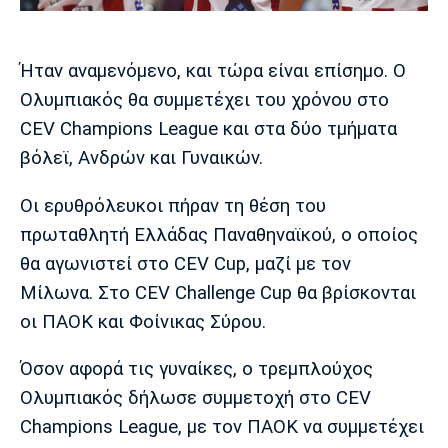
Μουσική
Στήλες
Πολιτισμός
Τραγούδια
Πρόγραμμα TV
Ήταν αναμενόμενο, και τώρα είναι επίσημο. Ο
Ιωνικός
Κηφισιά
Πανσερραϊκός
Ολυμπιακός θα συμμετέχει του χρόνου στο
Cine Spot
CEV Champions League και στα δύο τμήματα
Running
βόλεϊ, Ανδρών και Γυναικών.
Media
Οι ερυθρόλευκοι πήραν τη θέση του
Μπαρτσελόνα
Ρεάλ
Ατλέτικο
πρωταθλητή Ελλάδας Παναθηναϊκού, ο οποίος
Μαδρίτης
Μαδρίτης
Παρασκήνιο
θα αγωνιστεί στο CEV Cup, μαζί με τον
Μίλωνα. Στο CEV Challenge Cup θα βρίσκονται
οι ΠΑΟΚ και Φοίνικας Σύρου.
Μάντσεστερ
Τσέλσι
Άρσεναλ
Γιουνάιτεντ
Όσον αφορά τις γυναίκες, ο τρεμπλούχος
Ολυμπιακός δήλωσε συμμετοχή στο CEV
Champions League, με τον ΠΑΟΚ να συμμετέχει