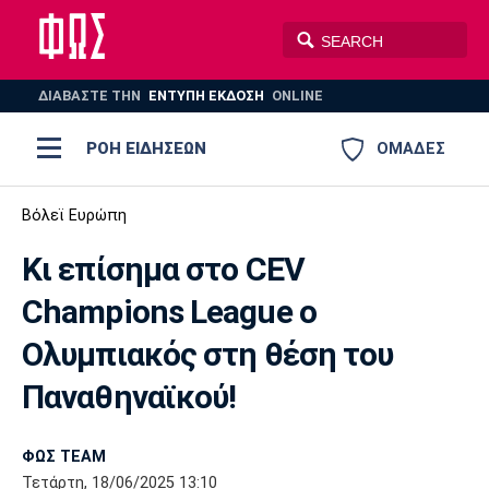
ΔΙΑΒΑΣΤΕ THN
ΕΝΤΥΠΗ ΕΚΔΟΣΗ
ONLINE
ΡΟΗ ΕΙΔΗΣΕΩΝ
ΟΜΑΔΕΣ
Ποδόσφαιρο
Βόλεϊ Ευρώπη
ΠΟΔΟΣΦΑΙΡΟ
ΜΠΑΣΚΕΤ
Κι επίσημα στο CEV
Super League 1
Μπάσκετ
ΒΟΛΕΪ
ΠΟΛΟ
ΣΠΟΡ
Champions League ο
Ολυμπιακός
ΑΕΚ
ΠΑΟΚ
Super League 2
Ελλάδα
Ολυμπιακοί Αγώνες
Ολυμπιακός στη θέση του
AUTO-MOTO
PLUS
Γ Εθνική
Εθνική
Βόλεϊ
Παναθηναϊκού!
Ελλάδα
EuroLeague
Πόλο
Παναθηναϊκός
Ατρόμητος
Πανιώνιος
ΦΩΣ TEAM
Τετάρτη, 18/06/2025 13:10
Champions League
ΝΒΑ
Τένις