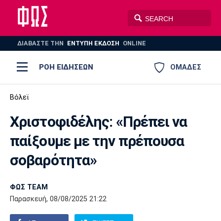
ΔΙΑΒΑΣΤΕ THN
ΕΝΤΥΠΗ ΕΚΔΟΣΗ
ONLINE
ΡΟΗ ΕΙΔΗΣΕΩΝ
ΟΜΑΔΕΣ
Ποδόσφαιρο
Βόλεϊ
ΠΟΔΟΣΦΑΙΡΟ
ΜΠΑΣΚΕΤ
Χριστοφιδέλης: «Πρέπει να
Super League 1
Μπάσκετ
ΒΟΛΕΪ
ΠΟΛΟ
ΣΠΟΡ
παίξουμε με την πρέπουσα
Ολυμπιακός
ΑΕΚ
ΠΑΟΚ
Super League 2
Ελλάδα
Ολυμπιακοί Αγώνες
σοβαρότητα»
AUTO-MOTO
PLUS
Γ Εθνική
Εθνική
Βόλεϊ
ΦΩΣ TEAM
Ελλάδα
EuroLeague
Πόλο
Παναθηναϊκός
Ατρόμητος
Πανιώνιος
Παρασκευή, 08/08/2025 21:22
Champions League
ΝΒΑ
Τένις