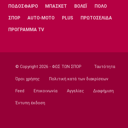
Εθνικές Μπάσκετ
ΠΟΔΟΣΦΑΙΡΟ
ΜΠΑΣΚΕΤ
ΒΟΛΕΪ
ΠΟΛΟ
Ρήγα: «Τα κορίτσια δείχνουν έτοιμα να
πετύχουν κάτι όμορφο»
ΣΠΟΡ
AUTO-MOTO
PLUS
ΠΡΩΤΟΣΕΛΙΔΑ
22:15
ΠΡΟΓΡΑΜΜΑ TV
Ποδόσφαιρο - Ελλάδα
Ολυμπιακός Β': Νικηφόρο το πρώτο φιλικό
22:03
EuroLeague
EuroLeague: Ξεχώρισε την καλύτερη
© Copyright 2026 - ΦΩΣ ΤΩΝ ΣΠΟΡ
Ταυτότητα
προσθήκη κάθε ομάδας
22:02
Όροι χρήσης
Πολιτική κατά των διακρίσεων
Super League 1
Feed
Επικοινωνία
Αγγελίες
Διαφήμιση
ΠΑΟΚ: Χειρουργήθηκε ο Μεϊτέ
22:00
Έντυπη έκδοση
Εθνικές Μπάσκετ
Εθνική Κορασίδων: Συνέτριψε με 78-36 την
Ιρλανδία