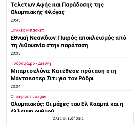
Τελετών Αφής και Παράδοσης της
Ολυμπιακής Φλόγας
23:45
Εθνικές Μπάσκετ
Εθνική Νεανίδων: Πικρός αποκλεισμός από
τη Λιθουανία στην παράταση
23:35
Ποδόσφαιρο - Διεθνή
Μπαρτσελόνα: Κατέθεσε πρόταση στη
Μάντσεστερ Σίτι για τον Ρόδρι
23:34
Champions League
Ολυμπιακός: Οι μάχες του Ελ Κααμπί και η
έλλειψη ρυθμού
Όλες οι ειδήσεις
23:33
Ποδόσφαιρο - Διεθνή
Συνεχίζει στο MLS ο Σέρχι Ρομπέρτο