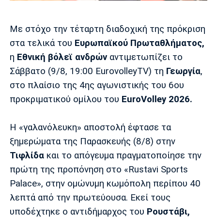
Μουσική
Στήλες
Πολιτισμός
Τραγούδια
Πρόγραμμα TV
Με στόχο την τέταρτη διαδοχική της πρόκριση
Ιωνικός
Κηφισιά
Πανσερραϊκός
στα τελικά του
Ευρωπαϊκού Πρωταθλήματος,
Cine Spot
η
Εθνική βόλεϊ ανδρών
αντιμετωπίζει το
Σάββατο (9/8, 19:00 EurovolleyTV) τη
Γεωργία
,
Running
στο πλαίσιο της 4ης αγωνιστικής του 6ου
Media
προκριματικού ομίλου του
EuroVolley 2026.
Μπαρτσελόνα
Ρεάλ
Ατλέτικο
Μαδρίτης
Μαδρίτης
Παρασκήνιο
Η «γαλανόλευκη» αποστολή έφτασε τα
ξημερώματα της Παρασκευής (8/8) στην
Τιφλίδα
και το απόγευμα πραγματοποίησε την
Μάντσεστερ
Τσέλσι
Άρσεναλ
πρώτη της προπόνηση στο «Rustavi Sports
Γιουνάιτεντ
Palace», στην ομώνυμη κωμόπολη περίπου 40
λεπτά από την πρωτεύουσα. Εκεί τους
υποδέχτηκε ο αντιδήμαρχος του
Ρουστάβι,