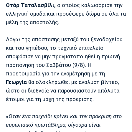
Λίβερπουλ
Μάντσεστερ
Γιουβέντους
Οτάρ Ταταλασβίλι,
ο οποίος καλωσόρισε την
Σίτι
ελληνική ομάδα και προσέφερε δώρα σε όλα τα
μέλη της αποστολής.
Ίντερ
Μίλαν
Μπάγερν
Λόγω της απόστασης μεταξύ του ξενοδοχείου
και του γηπέδου, το τεχνικό επιτελείο
αποφάσισε να μην πραγματοποιηθεί η πρωινή
προπόνηση του Σαββάτου (9/8). Η
Μπορούσια
Παρί Σεν
Μαρσέιγ
προετοιμασία για την αναμέτρηση με τη
Ντόρτμουντ
Ζερμέν
Γεωργία
θα ολοκληρωθεί με ανάλυση βίντεο,
ώστε οι διεθνείς να παρουσιαστούν απόλυτα
έτοιμοι για τη μάχη της πρόκρισης.
Μονακό
Ερυθρός
Τότεναμ
Αστέρας
«Όταν ένα παιχνίδι κρίνει και την πρόκριση στο
ευρωπαϊκό πρωτάθλημα, σίγουρα είναι