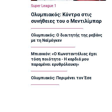
Ευρωμπάσκετ U16: Πρεμιέρα με την
Super League 1
Ισπανία
Ολυμπιακός: Κόντρα στις
12:40
συνήθειες του ο Μεντιλίμπαρ
Μπάσκετ Ελλάδα
Στη Θεσσαλονίκη ο Μπεν Μουρ -
«Δημιουργήθηκε ένα πραγματικά πολύ
Ολυμπιακός: Ο διαιτητής της ρεβάνς
δυνατό ρόστερ»
με τη Ναϊμέγκεν
12:30
Ποδόσφαιρο Γυναικών
Μπιανκόν: «Ο Κωνσταντέλιας έχει
Ολυμπιακός: Η Νάνσυ Ατάκο πρώτη
τόση ποιότητα - Η καρδιά μου
ξένη στην ιστορία του τμήματος
παραμένει ερυθρόλευκη»
ποδοσφαίρου Γυναικών
12:20
Ολυμπιακός: Περιμένει τον Έσε
NBA
Μπράουν: «Ευχαριστώ τους οπαδούς
των Σέλτικς που συνεχίζουν να με
στηρίζουν»
12:10
Europa League