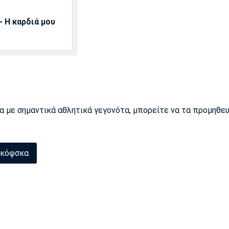
 Η καρδιά μου
ρα με σημαντικά αθλητικά γεγονότα, μπορείτε να τα προμηθε
πκόφσκα