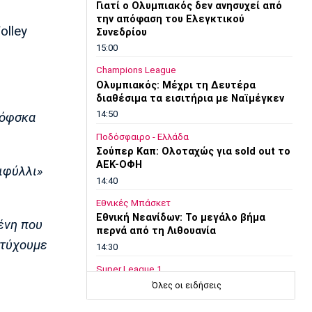
Γιατί ο Ολυμπιακός δεν ανησυχεί από
την απόφαση του Ελεγκτικού
olley
Συνεδρίου
15:00
Champions League
Ολυμπιακός: Μέχρι τη Δευτέρα
διαθέσιμα τα εισιτήρια με Ναϊμέγκεν
14:50
κόφσκα
Ποδόσφαιρο - Ελλάδα
Σούπερ Καπ: Ολοταχώς για sold out το
ΑΕΚ-ΟΦΗ
ιφύλλι»
14:40
Εθνικές Μπάσκετ
Εθνική Νεανίδων: Το μεγάλο βήμα
ένη που
περνά από τη Λιθουανία
ετύχουμε
14:30
Super League 1
Στον Παναιτωλικό και ο Μούσα
Όλες οι ειδήσεις
Ντζενεπό