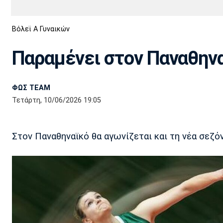
Διεθνή
EuroCup
Βόλεϊ Α Γυναικών
Euro
Basket League
Απόλλων
Άρης
ΟΦΗ
Παναχαϊκή
Εθνικές Ομάδες
Α2 Μπάσκετ
Σμύρνης
Παραμένει στον Παναθην
Κύπελλο
FIBA World Cup 2023
Διαιτησία
ΦΩΣ TEAM
Ποδόσφαιρο Γυναικών
Ιωνικός
Κηφισιά
Πανσερραϊκός
Τετάρτη, 10/06/2026 19:05
Στον Παναθηναϊκό θα αγωνίζεται και τη νέα σεζ