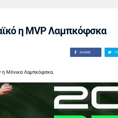
Χάντμπολ
Ηρακλής
Βόλος
Μπορούσια
Παρί Σεν
Ντόρτμουντ
Ζερμέν
αϊκό η MVP Λαμπκόφσκα
Πόρτο
Μπενφίκα
SHARE
T
όν η Μόνικα Λαμπκόφσκα.