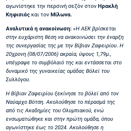
Μουσική
Στήλες
αγωνίστηκε την περσινή σεζόν στον
Ηρακλή
Κηφισιάς
και τον
Μίλωνα.
Πολιτισμός
Τραγούδια
Πρόγραμμα TV
Ιωνικός
Κηφισιά
Πανσερραϊκός
Αναλυτικά η ανακοίνωση:
«Η ΑΕΚ βρίσκεται
Cine Spot
στην ευχάριστη θέση να ανακοινώσει την έναρξη
Running
της συνεργασίας της με την Βίβιαν Ζαφειρίου. Η
20χρονη (08/07/2006) ακραία, ύψους 1,79μ.,
Media
υπέγραψε το συμβόλαιό της και εντάσσεται στο
Μπαρτσελόνα
Ρεάλ
Ατλέτικο
Μαδρίτης
Μαδρίτης
δυναμικό της γυναικείας ομάδας Βόλεϊ του
Παρασκήνιο
Συλλόγου.
Η Βίβιαν Ζαφειρίου ξεκίνησε το βόλεϊ από τον
Μάντσεστερ
Τσέλσι
Άρσεναλ
Ναύαρχο Βότση. Ακολούθησε το πέρασμά της
Γιουνάιτεντ
από τις Ακαδημίες του Ολυμπιακού, ενώ
ενσωματώθηκε και στην πρώτη ομάδα, όπου
αγωνίστηκε έως το 2024. Ακολούθησε η