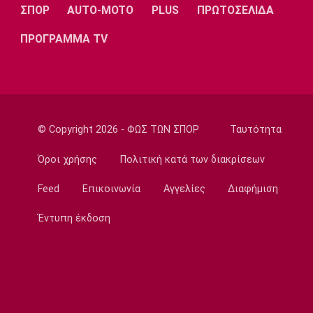
Μαφέο, Ροντινέι και το… καμπανάκι για τον
ΣΠΟΡ
AUTO-MOTO
PLUS
ΠΡΩΤΟΣΕΛΙΔΑ
Ολυμπιακό
ΠΡΟΓΡΑΜΜΑ TV
23:45
Super League 1
Βόλος: Ανακοίνωσε χορηγική συμφωνία
23:32
Εθνικές Μπάσκετ
© Copyright 2026 - ΦΩΣ ΤΩΝ ΣΠΟΡ
Ταυτότητα
Προδρομίδη: «Ήταν θέμα εγωισμού»
Όροι χρήσης
Πολιτική κατά των διακρίσεων
23:20
Στίβος
Feed
Επικοινωνία
Αγγελίες
Διαφήμιση
Παγκόσμιο Πρωτάθλημα Κ20: Ατομικό ρεκόρ
η Γέρου, το πάλεψε η Πάσιου
Έντυπη έκδοση
23:08
Ποδόσφαιρο - Διεθνή
Παρί Σεν Ζερμέν: Ισόπαλο το φιλικό με τη
Μάντσεστερ Γιουνάιτεντ
22:55