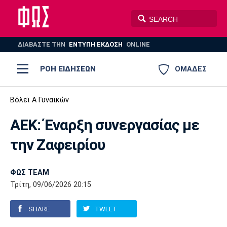
ΔΙΑΒΑΣΤΕ THN
ΕΝΤΥΠΗ ΕΚΔΟΣΗ
ONLINE
ΡΟΗ ΕΙΔΗΣΕΩΝ
ΟΜΑΔΕΣ
Ποδόσφαιρο
Βόλεϊ Α Γυναικών
ΠΟΔΟΣΦΑΙΡΟ
ΜΠΑΣΚΕΤ
ΑΕΚ: Έναρξη συνεργασίας με
Super League 1
Μπάσκετ
ΒΟΛΕΪ
ΠΟΛΟ
ΣΠΟΡ
την Ζαφειρίου
Ολυμπιακός
ΑΕΚ
ΠΑΟΚ
Super League 2
Ελλάδα
Ολυμπιακοί Αγώνες
AUTO-MOTO
PLUS
ΦΩΣ TEAM
Γ Εθνική
Εθνική
Βόλεϊ
Τρίτη, 09/06/2026 20:15
Ελλάδα
EuroLeague
Πόλο
Παναθηναϊκός
Ατρόμητος
Πανιώνιος
SHARE
TWEET
Champions League
ΝΒΑ
Τένις