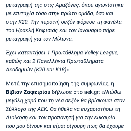
Λίβερπουλ
Μάντσεστερ
Γιουβέντους
μεταγραφή της στις Αμαζόνες, όπου αγωνίστηκε
Σίτι
με επιτυχία τόσο στην πρώτη ομάδα, όσο και
στην Κ20. Την περσινή σεζόν φόρεσε τη φανέλα
του Ηρακλή Κηφισιάς και τον Ιανουάριο πήρε
Ίντερ
Μίλαν
Μπάγερν
μεταγραφή για τον Μίλωνα.
Έχει κατακτήσει 1 Πρωτάθλημα Volley League,
καθώς και 2 Πανελλήνια Πρωταθλήματα
Ακαδημιών (Κ20 και Κ18)».
Μπορούσια
Παρί Σεν
Μαρσέιγ
Ντόρτμουντ
Ζερμέν
Μετά την επισημοποίηση της συμφωνίας, η
Βίβιαν Ζαφειρίου
δήλωσε στο aek.gr:
«Νιώθω
μεγάλη χαρά που τη νέα σεζόν θα βρίσκομαι στον
Μονακό
Ερυθρός
Τότεναμ
Σύλλογο της ΑΕΚ. Θα ήθελα να ευχαριστήσω τη
Αστέρας
Διοίκηση και τον προπονητή για την ευκαιρία
που μου δίνουν και είμαι σίγουρη πως θα έχουμε