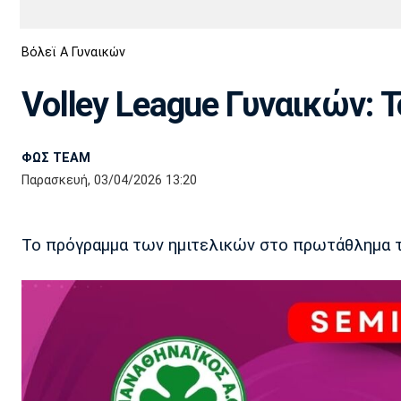
Διεθνή
EuroCup
Βόλεϊ Α Γυναικών
Euro
Basket League
Απόλλων
Άρης
ΟΦΗ
Παναχαϊκή
Εθνικές Ομάδες
Α2 Μπάσκετ
Σμύρνης
Volley League Γυναικών:
Κύπελλο
FIBA World Cup 2023
Διαιτησία
ΦΩΣ TEAM
Ποδόσφαιρο Γυναικών
Ιωνικός
Κηφισιά
Πανσερραϊκός
Παρασκευή, 03/04/2026 13:20
Το πρόγραμμα των ημιτελικών στο πρωτάθλημα τη