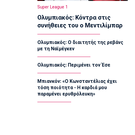
απέναντι στην Ιρλανδία
Super League 1
11:40
Ολυμπιακός: Κόντρα στις
NBA
συνήθειες του ο Μεντιλίμπαρ
«Μη εγγυημένο το συμβόλαιο του Λόνι
Γουόκερ στους Νάγκετς»
11:30
Ολυμπιακός: Ο διαιτητής της ρεβάνς
με τη Ναϊμέγκεν
Europa League
ΠΑΟΚ: «Δεν πήραμε αυτό που αξίζαμε
- Η ιστορία δεν έχει τελειώσει»
Ολυμπιακός: Περιμένει τον Έσε
11:15
Ποδόσφαιρο - Διεθνή
Μπιανκόν: «Ο Κωνσταντέλιας έχει
«Πάει για βασικός ο Ιωαννίδης μετά το
τόση ποιότητα - Η καρδιά μου
επεισόδιο Μπόρζες - Σουάρες»
παραμένει ερυθρόλευκη»
11:02
Europa League
Μάρκο Σίλβα: «Ο Παυλίδης
απολαμβάνει εκεί που βρίσκεται»
11:00