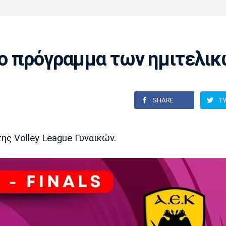
Χάντμπολ
Ηρακλής
Βόλος
Μπορούσια
Παρί Σεν
Ντόρτμουντ
Ζερμέν
 Το πρόγραμμα των ημιτελι
Πόρτο
Μπενφίκα
SHARE
T
ς Volley League Γυναικών.