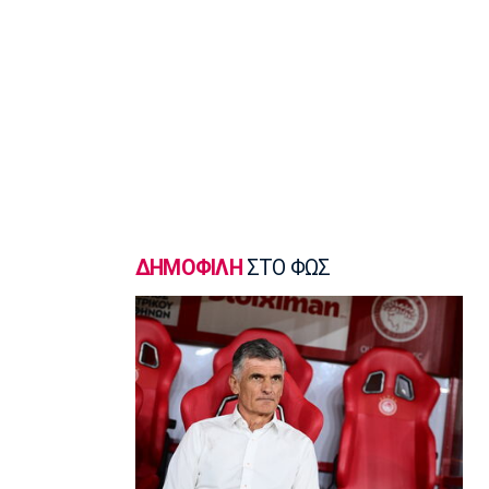
ξένη στην ιστορία του τμήματος
ποδοσφαίρου Γυναικών
12:20
NBA
Μπράουν: «Ευχαριστώ τους οπαδούς
των Σέλτικς που συνεχίζουν να με
στηρίζουν»
12:10
Europa League
Η «Οδύσσεια» της Ιμπέρια και τα διπλά
στάνταρ της ΟΥΕΦΑ
ΔΗΜΟΦΙΛΗ
ΣΤΟ ΦΩΣ
12:00
Επικαιρότητα
Χωρίς τις αισθήσεις της ανασύρθηκε
53χρονη από ακάλυπτο στη
Μιχαλακοπούλου
11:50
Εθνικές Μπάσκετ
Ευρωμπάσκετ Κορασίδων U16:
Πρεμιέρα απόψε για την Ελλάδα