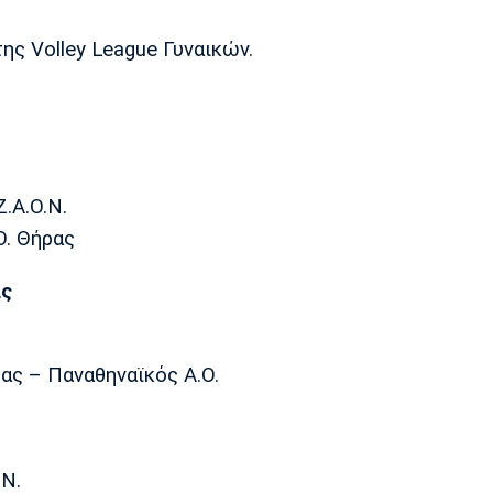
ς Volley League Γυναικών.
.Α.Ο.Ν.
Ο. Θήρας
ας
ας – Παναθηναϊκός Α.Ο.
.Ν.