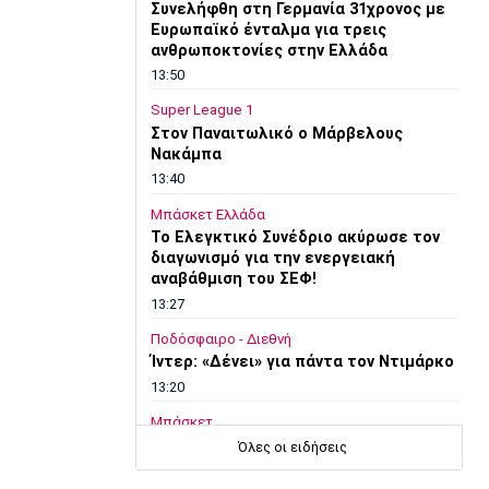
Συνελήφθη στη Γερμανία 31χρονος με
Ευρωπαϊκό ένταλμα για τρεις
ανθρωποκτονίες στην Ελλάδα
13:50
Super League 1
Στον Παναιτωλικό ο Μάρβελους
Νακάμπα
13:40
Μπάσκετ Ελλάδα
Το Ελεγκτικό Συνέδριο ακύρωσε τον
διαγωνισμό για την ενεργειακή
αναβάθμιση του ΣΕΦ!
13:27
Ποδόσφαιρο - Διεθνή
Ίντερ: «Δένει» για πάντα τον Ντιμάρκο
13:20
Μπάσκετ
Στη Μπανταλόνα για ένα χρόνο ο
Όλες οι ειδήσεις
Μπούγκι Έλις