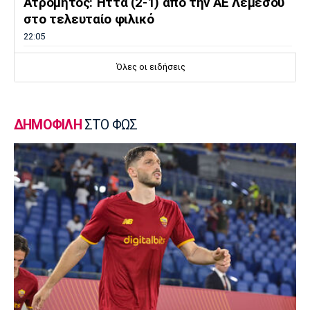
Ατρόμητος: Ήττα (2-1) από την ΑΕ Λεμεσού
στο τελευταίο φιλικό
22:05
Κολύμβηση
Όλες οι ειδήσεις
Κούβελος σε αδελφές Αλεξανδρή: «Μας
κάνατε υπερήφανους και ευτυχισμένους»
21:50
ΔΗΜΟΦΙΛΗ
ΣΤΟ ΦΩΣ
Super League 2
Ο Ζορζίνιο στον Πανσερραϊκό
21:35
Ποδόσφαιρο - Εθνικές Ομάδες
Ουρουγουάη: Ο Φορλάν νέος προπονητής της
εθνικής
21:20
Ποδόσφαιρο - Διεθνή
PSV Αϊντχόφεν: Επίσημο του Κόστιτς
21:05