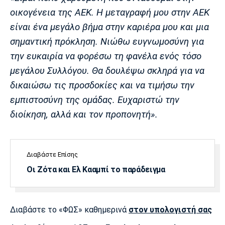
Λίβερπουλ
Μάντσεστερ
Γιουβέντους
οικογένεια της ΑΕΚ. Η μεταγραφή μου στην ΑΕΚ
Σίτι
είναι ένα μεγάλο βήμα στην καριέρα μου και μια
σημαντική πρόκληση. Νιώθω ευγνωμοσύνη για
την ευκαιρία να φορέσω τη φανέλα ενός τόσο
Ίντερ
Μίλαν
Μπάγερν
μεγάλου Συλλόγου. Θα δουλέψω σκληρά για να
δικαιώσω τις προσδοκίες και να τιμήσω την
εμπιστοσύνη της ομάδας. Ευχαριστώ την
διοίκηση, αλλά και τον προπονητή».
Μπορούσια
Παρί Σεν
Μαρσέιγ
Ντόρτμουντ
Ζερμέν
Διαβάστε Επίσης
Οι Ζότα και Ελ Κααμπί το παράδειγμα
Μονακό
Ερυθρός
Τότεναμ
Αστέρας
Διαβάστε το «ΦΩΣ» καθημερινά
στον υπολογιστή σας