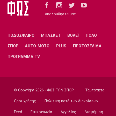
19:53
Conference League
Ακολουθήστε μας
Παναθηναϊκός: Ο διαιτητής της ρεβάνς με
την ΤΣΣΚΑ 1948
19:46
ΠΟΔΟΣΦΑΙΡΟ
ΜΠΑΣΚΕΤ
ΒΟΛΕΪ
ΠΟΛΟ
Europa League
ΣΠΟΡ
AUTO-MOTO
PLUS
ΠΡΩΤΟΣΕΛΙΔΑ
Η ενδεκάδα του ΠΑΟΚ για το ματς με την
Άντερλεχτ
ΠΡΟΓΡΑΜΜΑ TV
19:43
Super League 1
Το αποχαιρετιστήριο μήνυμα του Ορτέγκα
19:35
Ποδόσφαιρο - Διεθνή
© Copyright 2026 - ΦΩΣ ΤΩΝ ΣΠΟΡ
Ταυτότητα
Επίσημο! Ο Ορτέγκα στη Ρίβερ Πλέιτ
Όροι χρήσης
Πολιτική κατά των διακρίσεων
19:22
Champions League
Feed
Επικοινωνία
Αγγελίες
Διαφήμιση