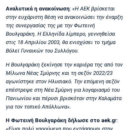
Μουσική
Στήλες
Αναλυτικά η ανακοίνωση
:
«Η ΑΕΚ βρίσκεται
Πολιτισμός
Τραγούδια
Πρόγραμμα TV
στην ευχάριστη θέση να ανακοινώσει την έναρξη
Ιωνικός
Κηφισιά
Πανσερραϊκός
της συνεργασίας της με την Φωτεινή
Cine Spot
Βουλγαράκη. Η Ελληνίδα λίμπερο, γεννηθείσα
στις 18 Απριλίου 2003, θα ενισχύσει το τμήμα
Running
Βόλεϊ Γυναικών του Συλλόγου.
Media
H Βουλγαράκη ξεκίνησε την καριέρα της από τον
Μπαρτσελόνα
Ρεάλ
Ατλέτικο
Μαδρίτης
Μαδρίτης
Παρασκήνιο
Μίλωνα Νέας Σμύρνης και τη σεζόν 2022/23
αγωνίστηκε στον Ηλυσιακό. Την επόμενη σεζόν
επέστρεψε στη Νέα Σμύρνη για λογαριασμό του
Πανιωνίου και πέρυσι βρισκόταν στην Καλαμάτα
Μάντσεστερ
Τσέλσι
Άρσεναλ
Γιουνάιτεντ
για τον τοπικό Απόλλωνα».
Η Φωτεινή Βουλγαράκη δήλωσε στο aek.g
r:
«Είμαι πολύ χαρούμενη που εντάσσομαι στην