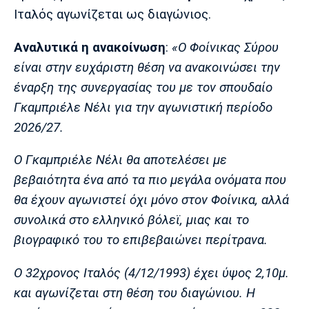
Μουσική
Στήλες
Ιταλός αγωνίζεται ως διαγώνιος.
Πολιτισμός
Τραγούδια
Πρόγραμμα TV
Αναλυτικά η ανακοίνωση
:
«Ο Φοίνικας Σύρου
Ιωνικός
Κηφισιά
Πανσερραϊκός
είναι στην ευχάριστη θέση να ανακοινώσει την
Cine Spot
έναρξη της συνεργασίας του με τον σπουδαίο
Running
Γκαμπριέλε Νέλι για την αγωνιστική περίοδο
2026/27.
Media
Μπαρτσελόνα
Ρεάλ
Ατλέτικο
Ο Γκαμπριέλε Νέλι θα αποτελέσει με
Μαδρίτης
Μαδρίτης
Παρασκήνιο
βεβαιότητα ένα από τα πιο μεγάλα ονόματα που
θα έχουν αγωνιστεί όχι μόνο στον Φοίνικα, αλλά
συνολικά στο ελληνικό βόλεϊ, μιας και το
Μάντσεστερ
Τσέλσι
Άρσεναλ
βιογραφικό του το επιβεβαιώνει περίτρανα.
Γιουνάιτεντ
Ο 32χρονος Ιταλός (4/12/1993) έχει ύψος 2,10μ.
και αγωνίζεται στη θέση του διαγώνιου. Η