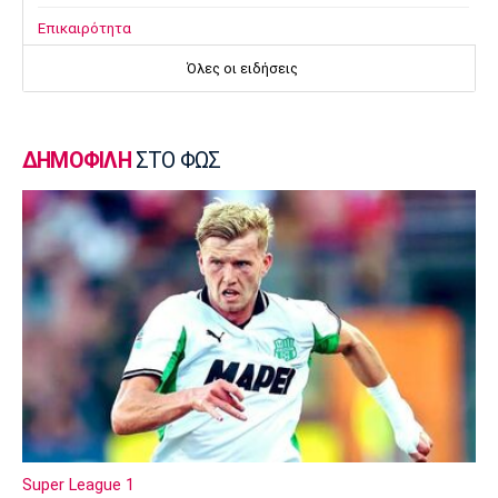
Επικαιρότητα
Τραγωδία στην Πάρο: Παιδί 4 ετών πνίγηκε
Όλες οι ειδήσεις
σε πισίνα
22:25
Super League 1
ΔΗΜΟΦΙΛΗ
ΣΤΟ ΦΩΣ
Άρης - Πανσερραϊκός 2-2: Ισόπαλο το φιλικό
22:18
Super League 1
ΑΕΚ – Kαλλιθέα : Τεσσάρα πριν το Super Cup
με Βιτάλις και χατ τρικ Γκατσίνοβιτς
22:16
Ποδόσφαιρο - Διεθνή
Τζόλης: «Το πρώτο μου γκολ στην Άρσεναλ
μου δίνει αυτοπεποίθηση»
22:10
Εθνικές Μπάσκετ
Super League 1