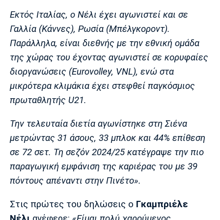
Πόρτο
Μπενφίκα
Εκτός Ιταλίας, ο Νέλι έχει αγωνιστεί και σε
Γαλλία (Κάννες), Ρωσία (Μπέλγκοροντ).
Παράλληλα, είναι διεθνής με την εθνική ομάδα
της χώρας του έχοντας αγωνιστεί σε κορυφαίες
διοργανώσεις (Eurovolley, VNL), ενώ στα
μικρότερα κλιμάκια έχει στεφθεί παγκόσμιος
πρωταθλητής U21.
Την τελευταία διετία αγωνίστηκε στη Σιένα
μετρώντας 31 άσους, 33 μπλοκ και 44% επίθεση
σε 72 σετ. Τη σεζόν 2024/25 κατέγραψε την πιο
παραγωγική εμφάνιση της καριέρας του με 39
πόντους απέναντι στην Πινέτο».
Στις πρώτες του δηλώσεις ο
Γκαμπριέλε
Νέλι
ανέφερε:
«Είμαι πολύ χαρούμενος.