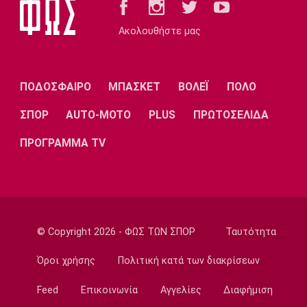
Ποδόσφαιρο - Διεθνή
Νάϊμεγκεν: Εντός έδρας ήττα από την
Ακολουθήστε μας
Tελστάρ, πριν υποδεχθεί τον Ολυμπιακό!
20:32
Ποδόσφαιρο - Διεθνή
ΠΟΔΟΣΦΑΙΡΟ
ΜΠΑΣΚΕΤ
ΒΟΛΕΪ
ΠΟΛΟ
Διαψεύδει ο Ινφαντίνο τις καταγγελίες
ΣΠΟΡ
AUTO-MOTO
PLUS
ΠΡΩΤΟΣΕΛΙΔΑ
20:30
Super League 1
ΠΡΟΓΡΑΜΜΑ TV
Ατρόμητος: Επαγγελματικό συμβόλαιο για
τον Κώτση
20:15
Champions League
ΠΑΟΚ – Μπραν 2-3: Εκτός συνέχειας από το
© Copyright 2026 - ΦΩΣ ΤΩΝ ΣΠΟΡ
Ταυτότητα
Champions League οι γυναίκες του
«δικέφαλου»
Όροι χρήσης
Πολιτική κατά των διακρίσεων
20:00
Feed
Επικοινωνία
Αγγελίες
Διαφήμιση
Super League 1