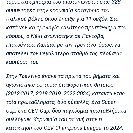
τεράστια εμπειρία του αποτυπώνεται στις 328
Λίβερπουλ
Μάντσεστερ
Γιουβέντους
Σίτι
συμμετοχές στην κορυφαία κατηγορία του
ιταλικού βόλεϊ, όπου έπαιξε για 11 σεζόν. Στο
κατά γενική ομολογία καλύτερο πρωτάθλημα του
κόσμου, ο Νέλι αγωνίστηκε σε Πάντοβα,
Ίντερ
Μίλαν
Μπάγερν
Πιατσέντσα, Καλίπο, με την Τρεντίνο, όμως, να
αποτελεί τον μεγαλύτερο σταθμό της πλούσιας
καριέρας του.
Μπορούσια
Παρί Σεν
Μαρσέιγ
Στην Τρεντίνο έκανε τα πρώτα του βήματα και
Ντόρτμουντ
Ζερμέν
αγωνίστηκε σε τρεις διαφορετικές θητείες
(2012-2017, 2018-2019, 2022-2024) κατακτώντας
τρία πρωταθλήματα, δύο κύπελλα, ένα Super
Μονακό
Ερυθρός
Τότεναμ
Cup, ένα CEV Cup, δύο παγκόσμια πρωταθλήματα
Αστέρας
συλλόγων. Κορυφαία του στιγμή ήταν η
κατάκτηση του CEV Champions League το 2024.