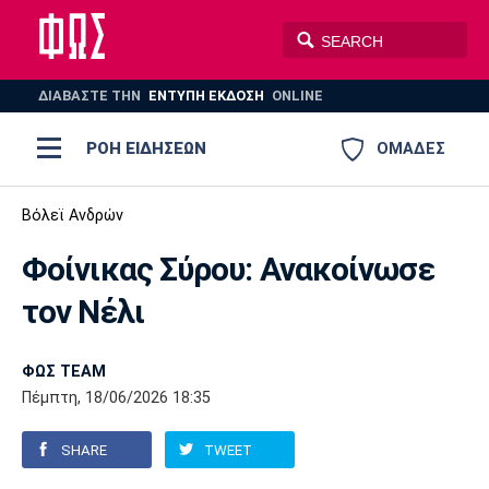
ΔΙΑΒΑΣΤΕ THN
ΕΝΤΥΠΗ ΕΚΔΟΣΗ
ONLINE
ΡΟΗ ΕΙΔΗΣΕΩΝ
ΟΜΑΔΕΣ
Ποδόσφαιρο
Βόλεϊ Ανδρών
ΠΟΔΟΣΦΑΙΡΟ
ΜΠΑΣΚΕΤ
Φοίνικας Σύρου: Ανακοίνωσε
Super League 1
Μπάσκετ
ΒΟΛΕΪ
ΠΟΛΟ
ΣΠΟΡ
τον Νέλι
Ολυμπιακός
ΑΕΚ
ΠΑΟΚ
Super League 2
Ελλάδα
Ολυμπιακοί Αγώνες
AUTO-MOTO
PLUS
ΦΩΣ TEAM
Γ Εθνική
Εθνική
Βόλεϊ
Πέμπτη, 18/06/2026 18:35
Ελλάδα
EuroLeague
Πόλο
Παναθηναϊκός
Ατρόμητος
Πανιώνιος
SHARE
TWEET
Champions League
ΝΒΑ
Τένις