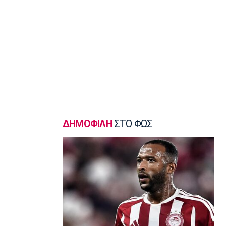
09:40
Ποδόσφαιρο - Διεθνή
L’Equipe: «Στο κενό πρόταση 115 εκατ.
ευρώ της Λίβερπουλ για Μπαρκολά»
09:30
Ποδόσφαιρο - Διεθνή
Πήρε τον Γιρένκι με ποσό ρεκόρ η
Κόβεντρι
09:20
Εθνικές Μπάσκετ
ΔΗΜΟΦΙΛΗ
ΣΤΟ ΦΩΣ
Ευρωμπάσκετ U16: Το πανόραμα της
διοργάνωσης
09:10
Super League 1
ΑΕΚ-Athens Kallithea: Tελευταία
πρόβα πριν τα επίσημα
09:00
Σπορ
Πινγκ Πονγκ: Ασημένια η Τζαρίδου στο