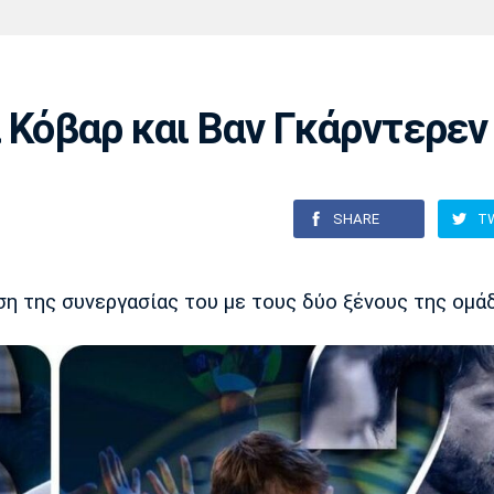
Χάντμπολ
Ηρακλής
Βόλος
Μπορούσια
Παρί Σεν
Ντόρτμουντ
Ζερμέν
ι Κόβαρ και Βαν Γκάρντερεν
Πόρτο
Μπενφίκα
SHARE
T
η της συνεργασίας του με τους δύο ξένους της ομά