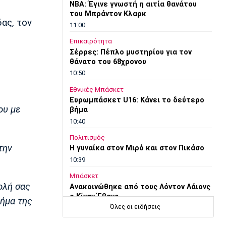
ΝΒΑ: Έγινε γνωστή η αιτία θανάτου
του Μπράντον Κλαρκ
ας, τον
11:00
Επικαιρότητα
Σέρρες: Πέπλο μυστηρίου για τον
θάνατο του 68χρονου
10:50
Εθνικές Μπάσκετ
Ευρωμπάσκετ U16: Κάνει το δεύτερο
ου με
βήμα
10:40
Πολιτισμός
την
Η γυναίκα στον Μιρό και στον Πικάσο
10:39
Μπάσκετ
ολή σας
Ανακοινώθηκε από τους Λόντον Λάιονς
ο Κίναν Έβανς
βήμα της
Όλες οι ειδήσεις
10:30
EuroLeague