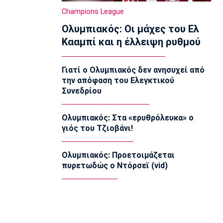
Όπεν της Λετονίας
Champions League
08:50
Ολυμπιακός: Οι μάχες του Ελ
Εθνικές Μπάσκετ
Κααμπί και η έλλειψη ρυθμού
Ευρωμπάσκετ Κορασίδων: Οι
δηλώσεις του αγώνα Ιρλανδία-Ελλάδα
08:40
Γιατί ο Ολυμπιακός δεν ανησυχεί από
την απόφαση του Ελεγκτικού
Ποδόσφαιρο
Συνεδρίου
Ο Τάσος Χατζηγιοβάνης κάλυψε το
ποσό που είχε ανάγκη ο μικρός
Δημήτρης
Ολυμπιακός: Στα «ερυθρόλευκα» ο
08:30
γιός του Τζιοβάνι!
Ποδόσφαιρο - Διεθνή
Παίρνει τον Ρόναλντ Αραούχο η
Ολυμπιακός: Προετοιμάζεται
Λίβερπουλ
πυρετωδώς ο Ντόρσεϊ (vid)
08:20
Εθνικές Μπάσκετ
Κροατία: Με Χεζόνια και Ζούμπατς
στα προκριματικά
08:10