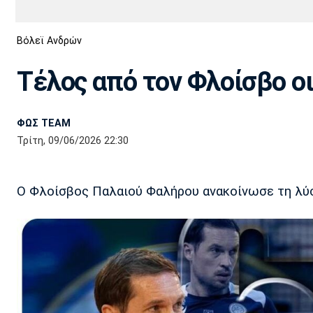
Διεθνή
EuroCup
Βόλεϊ Ανδρών
Euro
Basket League
Απόλλων
Άρης
ΟΦΗ
Παναχαϊκή
Εθνικές Ομάδες
Α2 Μπάσκετ
Σμύρνης
Τέλος από τον Φλοίσβο ο
Κύπελλο
FIBA World Cup 2023
Διαιτησία
ΦΩΣ TEAM
Ποδόσφαιρο Γυναικών
Ιωνικός
Κηφισιά
Πανσερραϊκός
Τρίτη, 09/06/2026 22:30
Ο Φλοίσβος Παλαιού Φαλήρου ανακοίνωσε τη λύσ