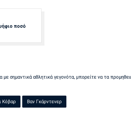
αψήφιο ποσό
ρα με σημαντικά αθλητικά γεγονότα, μπορείτε να τα προμηθε
ι Κόβαρ
Βαν Γκάρντενερ