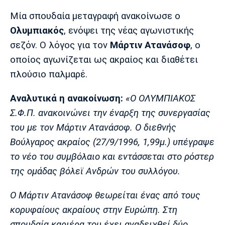
Μουσική
Στήλες
Μία σπουδαία μεταγραφή ανακοίνωσε ο
Πολιτισμός
Τραγούδια
Πρόγραμμα TV
Ολυμπιακός
, ενόψει της νέας αγωνιστικής
Ιωνικός
Κηφισιά
Πανσερραϊκός
σεζόν. Ο λόγος για τον
Μάρτιν Ατανάσοφ
, ο
Cine Spot
οποίος αγωνίζεται ως ακραίος και διαθέτει
πλούσιο παλμαρέ.
Running
Αναλυτικά η ανακοίνωση:
«Ο ΟΛΥΜΠΙΑΚΟΣ
Media
Σ.Φ.Π. ανακοινώνει την έναρξη της συνεργασίας
Μπαρτσελόνα
Ρεάλ
Ατλέτικο
Μαδρίτης
Μαδρίτης
Παρασκήνιο
του με τον Μάρτιν Ατανάσοφ. Ο διεθνής
Βούλγαρος ακραίος (27/9/1996, 1,99μ.) υπέγραψε
το νέο του συμβόλαιο και εντάσσεται στο ρόστερ
της ομάδας βόλεϊ Ανδρών του συλλόγου.
Μάντσεστερ
Τσέλσι
Άρσεναλ
Γιουνάιτεντ
Ο Μάρτιν Ατανάσοφ θεωρείται ένας από τους
κορυφαίους ακραίους στην Ευρώπη. Στη
σπουδαία καριέρα του έχει αναδειχθεί δύο