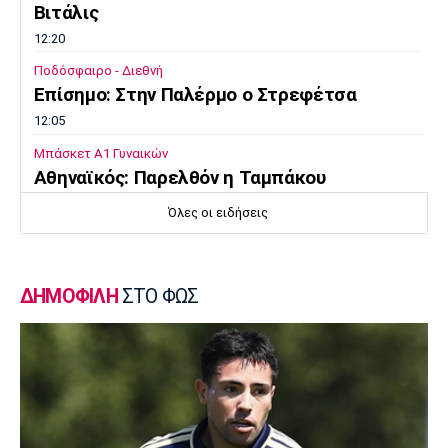
Βιτάλις
12:20
Ποδόσφαιρο - Διεθνή
Επίσημο: Στην Παλέρμο ο Στρεφέτσα
12:05
Μπάσκετ Α1 Γυναικών
Αθηναϊκός: Παρελθόν η Ταμπάκου
11:50
Όλες οι ειδήσεις
EuroLeague
Dubai BC: Πήρε τον Σενγκέλια
11:35
ΔΗΜΟΦΙΛΗ
ΣΤΟ ΦΩΣ
Στίβος
Παγκόσμιο Πρωτάθλημα Κ20: Ο Κανοντζιάν
δέκατος στον τελικό, ρεκόρ και πρόκριση
για τη Σαμολοδά
11:20
Ποδόσφαιρο - Εθνικές Ομάδες