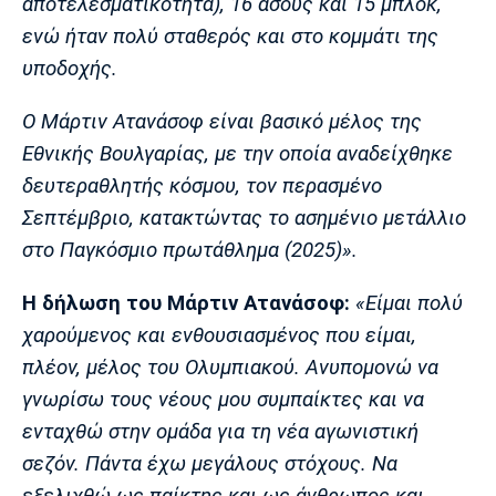
αποτελεσματικότητα), 16 άσους και 15 μπλοκ,
Πόρτο
Μπενφίκα
ενώ ήταν πολύ σταθερός και στο κομμάτι της
υποδοχής.
Ο Μάρτιν Ατανάσοφ είναι βασικό μέλος της
Εθνικής Βουλγαρίας, με την οποία αναδείχθηκε
δευτεραθλητής κόσμου, τον περασμένο
Σεπτέμβριο, κατακτώντας το ασημένιο μετάλλιο
στο Παγκόσμιο πρωτάθλημα (2025)».
Η δήλωση του Μάρτιν Ατανάσοφ:
«Είμαι πολύ
χαρούμενος και ενθουσιασμένος που είμαι,
πλέον, μέλος του Ολυμπιακού. Ανυπομονώ να
γνωρίσω τους νέους μου συμπαίκτες και να
ενταχθώ στην ομάδα για τη νέα αγωνιστική
σεζόν. Πάντα έχω μεγάλους στόχους. Να
εξελιχθώ ως παίκτης και ως άνθρωπος και