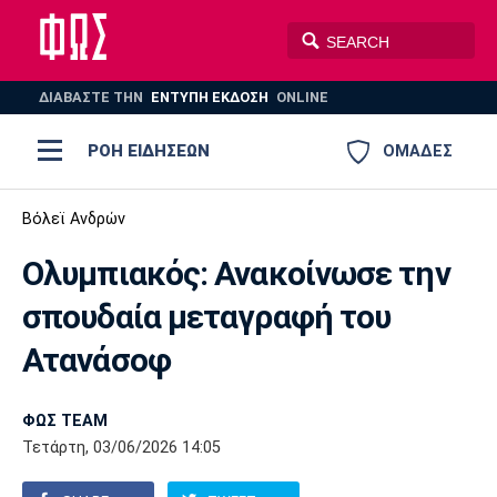
ΔΙΑΒΑΣΤΕ THN
ΕΝΤΥΠΗ ΕΚΔΟΣΗ
ONLINE
ΡΟΗ ΕΙΔΗΣΕΩΝ
ΟΜΑΔΕΣ
Ποδόσφαιρο
Βόλεϊ Ανδρών
ΠΟΔΟΣΦΑΙΡΟ
ΜΠΑΣΚΕΤ
Ολυμπιακός: Ανακοίνωσε την
Super League 1
Μπάσκετ
ΒΟΛΕΪ
ΠΟΛΟ
ΣΠΟΡ
σπουδαία μεταγραφή του
Ολυμπιακός
ΑΕΚ
ΠΑΟΚ
Super League 2
Ελλάδα
Ολυμπιακοί Αγώνες
Ατανάσοφ
AUTO-MOTO
PLUS
Γ Εθνική
Εθνική
Βόλεϊ
ΦΩΣ TEAM
Ελλάδα
EuroLeague
Πόλο
Παναθηναϊκός
Ατρόμητος
Πανιώνιος
Τετάρτη, 03/06/2026 14:05
Champions League
ΝΒΑ
Τένις