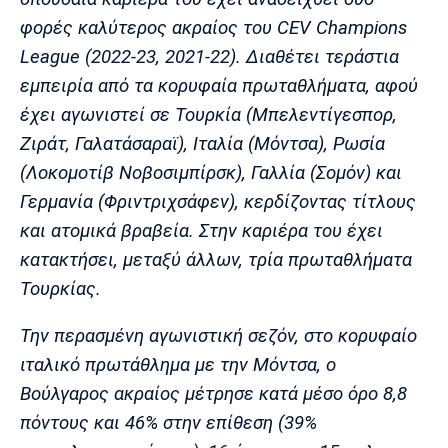
Λίβερπουλ
Μάντσεστερ
Γιουβέντους
Σίτι
φορές καλύτερος ακραίος του CEV Champions
League (2022-23, 2021-22). Διαθέτει τεράστια
εμπειρία από τα κορυφαία πρωταθλήματα, αφού
έχει αγωνιστεί σε Τουρκία (Μπελεντίγεσπορ,
Ίντερ
Μίλαν
Μπάγερν
Ζιράτ, Γαλατάσαραϊ), Ιταλία (Μόντσα), Ρωσία
(Λοκομοτίβ Νοβοσιμπίρσκ), Γαλλία (Σομόν) και
Γερμανία (Φριντριχσάφεν), κερδίζοντας τίτλους
και ατομικά βραβεία. Στην καριέρα του έχει
Μπορούσια
Παρί Σεν
Μαρσέιγ
κατακτήσει, μεταξύ άλλων, τρία πρωταθλήματα
Ντόρτμουντ
Ζερμέν
Τουρκίας.
Την περασμένη αγωνιστική σεζόν, στο κορυφαίο
Μονακό
Ερυθρός
Τότεναμ
ιταλικό πρωτάθλημα με την Μόντσα, ο
Αστέρας
Βούλγαρος ακραίος μέτρησε κατά μέσο όρο 8,8
πόντους και 46% στην επίθεση (39%