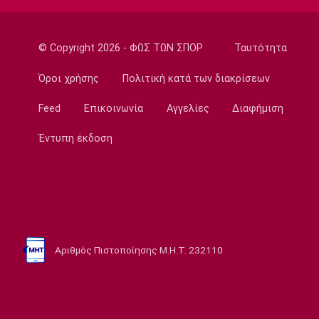
09:05
Κολύμβηση
Ευρωπαϊκό Πρωτάθλημα Νέων Γυναικών:
© Copyright 2026 - ΦΩΣ ΤΩΝ ΣΠΟΡ
Ταυτότητα
Ήττα της Ελλάδας από την Ολλανδία
Όροι χρήσης
Πολιτική κατά των διακρίσεων
08:50
Χάντμπολ
Feed
Επικοινωνία
Αγγελίες
Διαφήμιση
Παπάζογλου: «Βρισκόμαστε σε πολύ καλό
Έντυπη έκδοση
επίπεδο»
08:35
Conference League
Παναθηναϊκός - ΤΣΣΚΑ 1948 1-1: Τα
highlights της αναμέτρησης
08:20
Αριθμός Πιστοποίησης Μ.Η.Τ. 232110
Super League 1
Ολυμπιακός: Στο κάδρο και ο Βίνια
08:05
Τένις