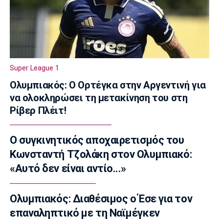
FIFA: Η «συγγνώμη» προς τις 211
ομοσπονδίες και η στήριξη σε Ινφαντίνο
11:11
Παρασκήνιο
Όταν ο Στραβίνσκι διασκέδαζε με τη
Super League 1
μουσική του Τσάρλι Πάρκερ
Ολυμπιακός: Ο Ορτέγκα στην Αργεντινή για
11:05
να ολοκληρώσει τη μετακίνηση του στη
NBA
Ρίβερ Πλέιτ!
Ο Γουόκερ επέστρεψε στο ΝΒΑ
10:50
Ο συγκινητικός αποχαιρετισμός του
EuroLeague
Κωνσταντή Τζολάκη στον Ολυμπιακό:
Χάποελ Τελ Αβίβ: Ανακοίνωσε τον
Μπουρντιλόν
«Αυτό δεν είναι αντίο...»
10:35
EuroLeague
Ολυμπιακός: Διαθέσιμος ο Έσε για τον
Χεζόνια: Το «αντίο» στη Ρεάλ Μαδρίτης
επαναληπτικό με τη Ναϊμέγκεν