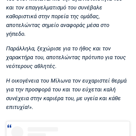
Λίβερπουλ
Μάντσεστερ
Γιουβέντους
και τον επαγγελματισμό του συνέβαλε
Σίτι
καθοριστικά στην πορεία της ομάδας,
αποτελώντας σημείο αναφοράς μέσα στο
γήπεδο.
Ίντερ
Μίλαν
Μπάγερν
Παράλληλα, ξεχώρισε για το ήθος και τον
χαρακτήρα του, αποτελώντας πρότυπο για τους
νεότερους αθλητές.
Μπορούσια
Παρί Σεν
Μαρσέιγ
Ντόρτμουντ
Ζερμέν
Η οικογένεια του Μίλωνα τον ευχαριστεί θερμά
για την προσφορά του και του εύχεται καλή
συνέχεια στην καριέρα του, με υγεία και κάθε
επιτυχία!».
Μονακό
Ερυθρός
Τότεναμ
Αστέρας