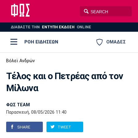
ΔΙΑΒΑΣΤΕ THN
ΕΝΤΥΠΗ ΕΚΔΟΣΗ
ONLINE
ΡΟΗ ΕΙΔΗΣΕΩΝ
ΟΜΑΔΕΣ
Ποδόσφαιρο
Βόλεϊ Ανδρών
ΠΟΔΟΣΦΑΙΡΟ
ΜΠΑΣΚΕΤ
Τέλος και ο Πετρέας από τον
Super League 1
Μπάσκετ
ΒΟΛΕΪ
ΠΟΛΟ
ΣΠΟΡ
Μίλωνα
Ολυμπιακός
ΑΕΚ
ΠΑΟΚ
Super League 2
Ελλάδα
Ολυμπιακοί Αγώνες
AUTO-MOTO
PLUS
ΦΩΣ TEAM
Γ Εθνική
Εθνική
Βόλεϊ
Παρασκευή, 08/05/2026 11:40
Ελλάδα
EuroLeague
Πόλο
Παναθηναϊκός
Ατρόμητος
Πανιώνιος
SHARE
TWEET
Champions League
ΝΒΑ
Τένις