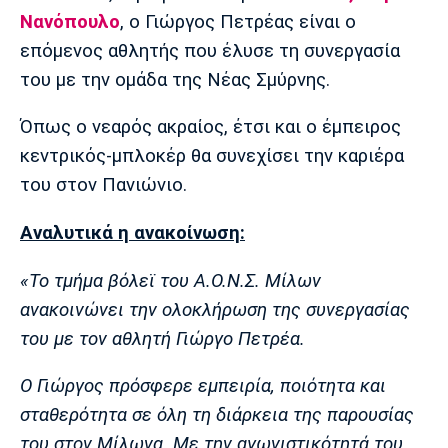
Μουσική
Στήλες
Νανόπουλο
, ο Γιώργος Πετρέας είναι ο
επόμενος αθλητής που έλυσε τη συνεργασία
Πολιτισμός
Τραγούδια
Πρόγραμμα TV
του με την ομάδα της Νέας Σμύρνης.
Ιωνικός
Κηφισιά
Πανσερραϊκός
Cine Spot
Όπως ο νεαρός ακραίος, έτσι και ο έμπειρος
Running
κεντρικός-μπλοκέρ θα συνεχίσει την καριέρα
του στον Πανιώνιο.
Media
Μπαρτσελόνα
Ρεάλ
Ατλέτικο
Αναλυτικά η ανακοίνωση:
Μαδρίτης
Μαδρίτης
Παρασκήνιο
«Το τμήμα βόλεϊ του Α.Ο.Ν.Σ. Μίλων
ανακοινώνει την ολοκλήρωση της συνεργασίας
του με τον αθλητή Γιώργο Πετρέα.
Μάντσεστερ
Τσέλσι
Άρσεναλ
Γιουνάιτεντ
Ο Γιώργος πρόσφερε εμπειρία, ποιότητα και
σταθερότητα σε όλη τη διάρκεια της παρουσίας
του στον Μίλωνα. Με την αγωνιστικότητά του