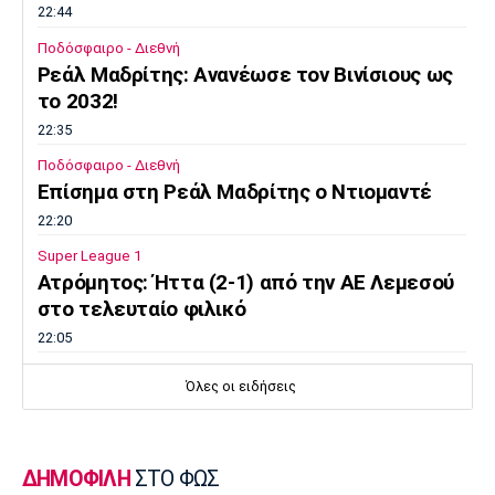
22:44
Ποδόσφαιρο - Διεθνή
Ρεάλ Μαδρίτης: Ανανέωσε τον Βινίσιους ως
το 2032!
22:35
Ποδόσφαιρο - Διεθνή
Επίσημα στη Ρεάλ Μαδρίτης ο Ντιομαντέ
22:20
Super League 1
Ατρόμητος: Ήττα (2-1) από την ΑΕ Λεμεσού
στο τελευταίο φιλικό
22:05
Κολύμβηση
Όλες οι ειδήσεις
Κούβελος σε αδελφές Αλεξανδρή: «Μας
κάνατε υπερήφανους και ευτυχισμένους»
21:50
ΔΗΜΟΦΙΛΗ
ΣΤΟ ΦΩΣ
Super League 2