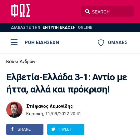
ΔΙΑΒΑΣΤΕ THN
ΕΝΤΥΠΗ ΕΚΔΟΣΗ
ONLINE
ΡΟΗ ΕΙΔΗΣΕΩΝ
ΟΜΑΔΕΣ
Ποδόσφαιρο
Βόλεϊ Ανδρών
ΠΟΔΟΣΦΑΙΡΟ
ΜΠΑΣΚΕΤ
Eλβετία-Ελλάδα 3-1: Αντίο με
Super League 1
Μπάσκετ
ΒΟΛΕΪ
ΠΟΛΟ
ΣΠΟΡ
ήττα, αλλά και πρόκριση!
Ολυμπιακός
ΑΕΚ
ΠΑΟΚ
Super League 2
Ελλάδα
Ολυμπιακοί Αγώνες
AUTO-MOTO
PLUS
Στέφανος Λεμονίδης
Γ Εθνική
Εθνική
Βόλεϊ
Κυριακή, 11/09/2022 20:41
Ελλάδα
EuroLeague
Πόλο
Παναθηναϊκός
Ατρόμητος
Πανιώνιος
SHARE
TWEET
Champions League
ΝΒΑ
Τένις