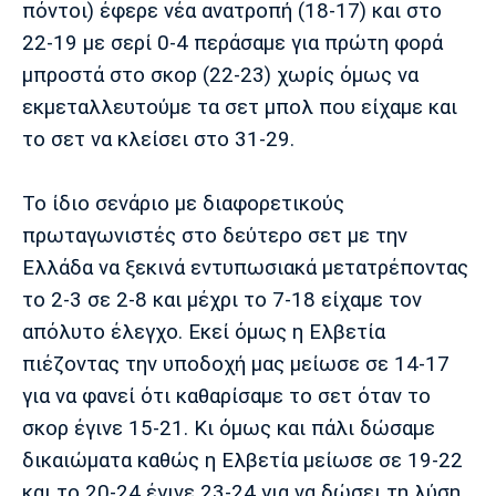
πόντοι) έφερε νέα ανατροπή (18-17) και στο
Λίβερπουλ
Μάντσεστερ
Γιουβέντους
Σίτι
22-19 με σερί 0-4 περάσαμε για πρώτη φορά
μπροστά στο σκορ (22-23) χωρίς όμως να
εκμεταλλευτούμε τα σετ μπολ που είχαμε και
το σετ να κλείσει στο 31-29.
Ίντερ
Μίλαν
Μπάγερν
Το ίδιο σενάριο με διαφορετικούς
πρωταγωνιστές στο δεύτερο σετ με την
Ελλάδα να ξεκινά εντυπωσιακά μετατρέποντας
Μπορούσια
Παρί Σεν
Μαρσέιγ
Ντόρτμουντ
Ζερμέν
το 2-3 σε 2-8 και μέχρι το 7-18 είχαμε τον
απόλυτο έλεγχο. Εκεί όμως η Ελβετία
πιέζοντας την υποδοχή μας μείωσε σε 14-17
για να φανεί ότι καθαρίσαμε το σετ όταν το
Μονακό
Ερυθρός
Τότεναμ
Αστέρας
σκορ έγινε 15-21. Κι όμως και πάλι δώσαμε
δικαιώματα καθώς η Ελβετία μείωσε σε 19-22
και το 20-24 έγινε 23-24 για να δώσει τη λύση