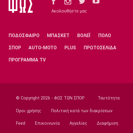
23:45
Ακολουθήστε μας
Super League 1
Βόλος: Ανακοίνωσε χορηγική συμφωνία
23:32
ΠΟΔΟΣΦΑΙΡΟ
ΜΠΑΣΚΕΤ
ΒΟΛΕΪ
ΠΟΛΟ
Εθνικές Μπάσκετ
Προδρομίδη: «Ήταν θέμα εγωισμού»
ΣΠΟΡ
AUTO-MOTO
PLUS
ΠΡΩΤΟΣΕΛΙΔΑ
23:20
ΠΡΟΓΡΑΜΜΑ TV
Στίβος
Παγκόσμιο Πρωτάθλημα Κ20: Ατομικό ρεκόρ
η Γέρου, το πάλεψε η Πάσιου
23:08
Ποδόσφαιρο - Διεθνή
© Copyright 2026 - ΦΩΣ ΤΩΝ ΣΠΟΡ
Ταυτότητα
Παρί Σεν Ζερμέν: Ισόπαλο το φιλικό με τη
Μάντσεστερ Γιουνάιτεντ
Όροι χρήσης
Πολιτική κατά των διακρίσεων
22:55
Feed
Επικοινωνία
Αγγελίες
Διαφήμιση
Ποδόσφαιρο - Διεθνή