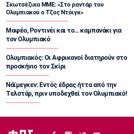
Σκωτσέζικα ΜΜΕ: «Στο ραντάρ του
Επικαιρότητα
Ολυμπιακού ο Τζος Ντόιγκ»
Μηχανή της ΔΙΑΣ συγκρούστηκε με ΙΧ - Δύο
αστυνομικοί τραυματίες
07:35
Μαφέο, Ροντινέι και το… καμπανάκι για
Αυτοκίνητο
τον Ολυμπιακό
Οι τιμές του Renault Clio
07:20
Ολυμπιακός: Οι Αφρικανοί διατηρούν στο
Επικαιρότητα
προσκήνιο τον Σκίρι
Καιρός: Υψηλές θερμοκρασίες σε όλη τη
χώρα
Νάϊμεγκεν: Εντός έδρας ήττα από την
07:05
Tελστάρ, πριν υποδεχθεί τον Ολυμπιακό!
Γ Εθνική
Επανεκκίνηση στην Ηλιούπολη
23:57
Champions League
Μαφέο, Ροντινέι και το… καμπανάκι για τον
Ολυμπιακό