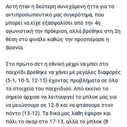
Μουσική
Στήλες
Αυτή ήταν η δεύτερη συνεχόμενη ήττα για το
Πολιτισμός
Τραγούδια
Πρόγραμμα TV
αντιπροσωπευτικό μας συγκρότημα, που
μπορεί να είχε εξασφαλίσει από την 4η
Ιωνικός
Κηφισιά
Πανσερραϊκός
Cine Spot
αγωνιστική την πρόκριση, αλλά βρέθηκε στη 2η
θέση στο φινάλε καθώς την προσπέρασε η
Running
Βοσνία.
Media
Μπαρτσελόνα
Ρεάλ
Ατλέτικο
Στο πρώτο σετ η εθνική μέχρι να μπει στο
Μαδρίτης
Μαδρίτης
Παρασκήνιο
παιχνίδι βρέθηκε να χάνει με μεγάλες διαφορές
(5-1, 10-5, 12-15) έχοντας προβλήματα σε όλα
τα στοιχεία του παιχνιδιού. Από εκείνο το
σημείο άρχισε να λειτουργεί το μπλοκ μας για
Μάντσεστερ
Τσέλσι
Άρσεναλ
Γιουνάιτεντ
να μειώσουμε σε 12-8 και να φτάσουμε στον
πόντο (13-12). Τα δικά μας λάθη έφεραν και
πάλι το σκορ στο 17-13, αλλά το μπλοκ (8