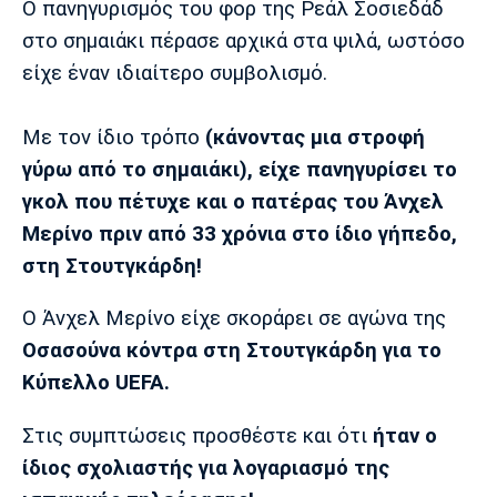
Ο πανηγυρισμός του φορ της Ρεάλ Σοσιεδάδ
Λίβερπουλ
Μάντσεστερ
Γιουβέντους
Σίτι
στο σημαιάκι πέρασε αρχικά στα ψιλά, ωστόσο
είχε έναν ιδιαίτερο συμβολισμό.
Με τον ίδιο τρόπο
(κάνοντας μια στροφή
Ίντερ
Μίλαν
Μπάγερν
γύρω από το σημαιάκι), είχε πανηγυρίσει το
γκολ που πέτυχε και ο πατέρας του Άνχελ
Μερίνο πριν από 33 χρόνια στο ίδιο γήπεδο,
στη Στουτγκάρδη!
Μπορούσια
Παρί Σεν
Μαρσέιγ
Ντόρτμουντ
Ζερμέν
Ο Άνχελ Μερίνο είχε σκοράρει σε αγώνα της
Οσασούνα κόντρα στη Στουτγκάρδη για το
Κύπελλο UEFA.
Μονακό
Ερυθρός
Τότεναμ
Αστέρας
Στις συμπτώσεις προσθέστε και ότι
ήταν ο
ίδιος σχολιαστής για λογαριασμό της