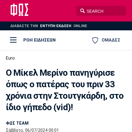
ΔΙΑΒΑΣΤΕ THN
ΕΝΤΥΠΗ ΕΚΔΟΣΗ
ONLINE
ΡΟΗ ΕΙΔΗΣΕΩΝ
ΟΜΑΔΕΣ
Ποδόσφαιρο
Euro
ΠΟΔΟΣΦΑΙΡΟ
ΜΠΑΣΚΕΤ
Ο Mίκελ Μερίνο πανηγύρισε
Super League 1
Μπάσκετ
ΒΟΛΕΪ
ΠΟΛΟ
ΣΠΟΡ
όπως ο πατέρας του πριν 33
Ολυμπιακός
ΑΕΚ
ΠΑΟΚ
Super League 2
Ελλάδα
Ολυμπιακοί Αγώνες
χρόνια στην Στουτγκάρδη, στο
AUTO-MOTO
PLUS
Γ Εθνική
Εθνική
Βόλεϊ
ίδιο γήπεδο (vid)!
Ελλάδα
EuroLeague
Πόλο
Παναθηναϊκός
Ατρόμητος
Πανιώνιος
ΦΩΣ TEAM
Σάββατο, 06/07/2024 00:01
Champions League
ΝΒΑ
Τένις