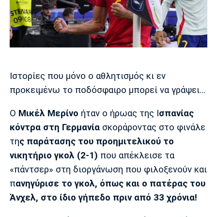
Μουσική
Στήλες
Πολιτισμός
Τραγούδια
Πρόγραμμα TV
Ιωνικός
Κηφισιά
Πανσερραϊκός
Cine Spot
Running
Ιστορίες που μόνο ο αθλητισμός κι εν
προκειμένω το ποδόσφαιρο μπορεί να γράψει...
Media
Μπαρτσελόνα
Ρεάλ
Ατλέτικο
Ο
Μικέλ Μερίνο
ήταν ο ήρωας της Ι
σπανίας
Μαδρίτης
Μαδρίτης
Παρασκήνιο
κόντρα στη Γερμανία
σκοράροντας στο φινάλε
τη
ς παράτασης του προημιτελικού το
νικητήριο γκολ (2-1)
που απέκλεισε τα
Μάντσεστερ
Τσέλσι
Άρσεναλ
«πάντσερ» στη διοργάνωση που φιλοξενούν και
Γιουνάιτεντ
π
ανηγύρισε το γκολ, όπως και ο πατέρας του
Άνχελ, στο ίδιο γήπεδο πριν από 33 χρόνια!