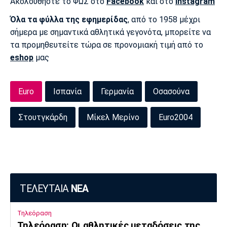
Ακολουθήστε το ΦΩΣ στο
Facebook
και στο
Instagram
Όλα τα φύλλα της εφημερίδας
, από το 1958 μέχρι
σήμερα με σημαντικά αθλητικά γεγονότα, μπορείτε να
τα προμηθευτείτε τώρα σε προνομιακή τιμή από το
eshop
μας
Euro
Ισπανία
Γερμανία
Οσασούνα
Στουτγκάρδη
Μίκελ Μερίνο
Euro2004
ΤΕΛΕΥΤΑΙΑ
ΝΕΑ
Τηλεόραση
Τηλεόραση: Οι αθλητικές μεταδόσεις της