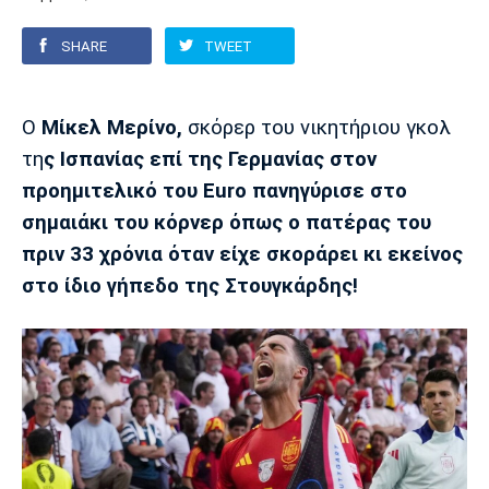
SHARE
TWEET
Europa League
Α Γυναικών
Σπορ
Αστέρας
ΠΑΣ Γιάννινα
Λεβαδειακός
Τρίπολης
Conference League
Champions League
Στίβος
Auto-Moto
Ο
Μίκελ Mερίνο,
σκόρερ του νικητήριου γκολ
τη
ς Ισπανίας επί της Γερμανίας στον
Διεθνή
Κύπελλο
Γυμναστική
Αυτοκίνητο
Tech
προημιτελικό του Εuro πανηγύρισε στο
Παναιτωλικός
Λαμία
ΑΕΛ
Euro
EuroCup
Κολύμβηση
Formula 1
Gaming
Plus
σημαιάκι του κόρνερ όπως ο πατέρας του
πριν 33 χρόνια όταν είχε σκοράρει κι εκείνος
Εθνικές Ομάδες
Basket League
Χάντμπολ
Μοτοσυκλέτα
Gadgets
Θέατρο
Blogs
στο ίδιο γήπεδο της Στουγκάρδης!
Κύπελλο
Α2 Μπάσκετ
Smartphones
Σινεμά
Η Εφημερίδα
Απόλλων
Άρης
ΟΦΗ
Σμύρνης
Διαιτησία
FIBA World Cup 2023
Ευ ζην
Πρωτοσέλιδα
Ποδόσφαιρο Γυναικών
Βιβλίο
Έντυπη έκδοση
Παναχαϊκή
Ηρακλής
Βόλος