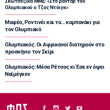
Σκωτσέζικα ΜΜΕ: «Στο ραντάρ του
Επικαιρότητα
Ολυμπιακού ο Τζος Ντόιγκ»
Καιρός: Υψηλές θερμοκρασίες σε όλη τη
χώρα
07:05
Μαφέο, Ροντινέι και το… καμπανάκι για
Γ Εθνική
τον Ολυμπιακό
Επανεκκίνηση στην Ηλιούπολη
23:57
Ολυμπιακός: Οι Αφρικανοί διατηρούν στο
Champions League
προσκήνιο τον Σκίρι
Μαφέο, Ροντινέι και το… καμπανάκι για τον
Ολυμπιακό
Ολυμπιακός: Μέσα Ρέτσος κι Έσε εν όψει
23:45
Ναϊμέγκεν
Super League 1
Βόλος: Ανακοίνωσε χορηγική συμφωνία
23:32
Εθνικές Μπάσκετ
Προδρομίδη: «Ήταν θέμα εγωισμού»
23:20