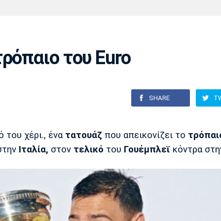
Χάντμπολ
Ηρακλής
Βόλος
Μπορούσια
Παρί Σεν
Ντόρτμουντ
Ζερμέν
ρόπαιο του Euro
Πόρτο
Μπενφίκα
SHARE
T
 του χέρι., ένα
τατουάζ
που απεικονίζει το
τρόπαι
στην
Ιταλία,
στον
τελικό
του
Γουέμπλεϊ
κόντρα στ