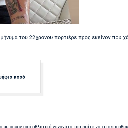
 μήνυμα του 22χρονου πορτιέρε προς εκείνον που χ
αψήφιο ποσό
ρα με σημαντικά αθλητικά γεγονότα, μπορείτε να τα προμηθε