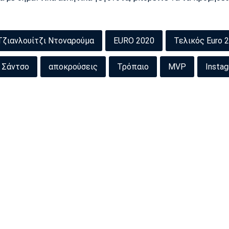
Τζιανλουίτζι Ντοναρούμα
EURO 2020
Τελικός Euro 
 Σάντσο
αποκρούσεις
Τρόπαιο
MVP
Insta