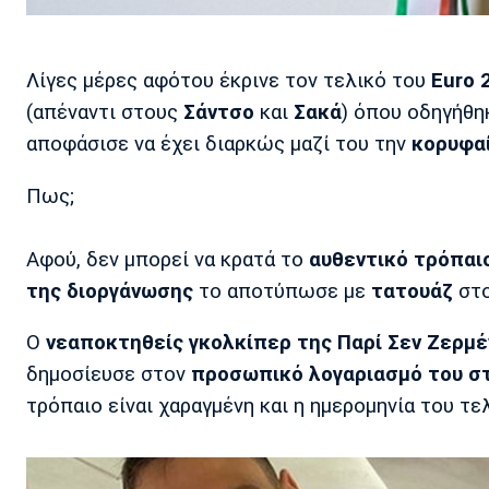
Λίγες μέρες αφότου έκρινε τον τελικό του
Εuro 
(απέναντι στους
Σάντσο
και
Σακά
) όπου οδηγήθη
αποφάσισε να έχει διαρκώς μαζί του την
κορυφαί
Πως;
Αφού, δεν μπορεί να κρατά το
αυθεντικό τρόπαι
της διοργάνωσης
το αποτύπωσε με
τατουάζ
στο
Ο
νεαποκτηθείς γκολκίπερ της Παρί Σεν Ζερμέ
δημοσίευσε στον
προσωπικό λογαριασμό του στ
τρόπαιο είναι χαραγμένη και η ημερομηνία του τε