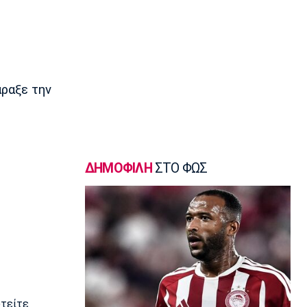
Ποδόσφαιρο - Εθνικές Ομάδες
Νότια Κορέα: Η ομοσπονδία ζήτησε
συγγνώμη για την καταγγελία
17:45
Στίβος
Παγκόσμιο Πρωτάθλημα Κ20: Πέμπτη
άραξε την
θέση για τον Τζαμτζή
17:30
Super League 1
Σκωτσέζικα ΜΜΕ: «Στο ραντάρ του
Ολυμπιακού ο Τζος Ντόιγκ»
ΔΗΜΟΦΙΛΗ
ΣΤΟ ΦΩΣ
17:14
Στίβος
Παγκόσμιο Πρωτάθλημα Κ20: Δεύτερο
πανελλήνιο ρεκόρ για την
Μπακογιάννη
17:00
Super League 2
Στον Πανσερραϊκό ο Σμπώκος
υτείτε