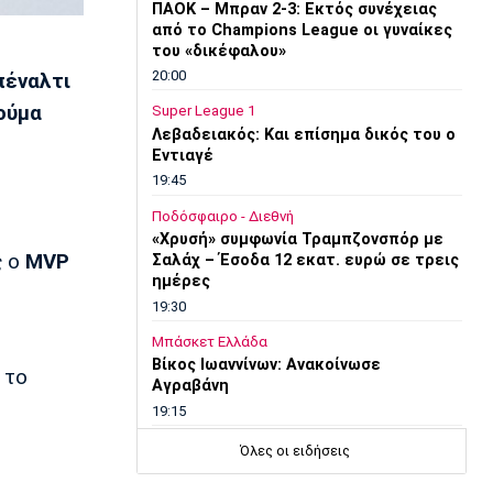
ΠΑΟΚ – Μπραν 2-3: Εκτός συνέχειας
από το Champions League οι γυναίκες
του «δικέφαλου»
20:00
πέναλτι
ούμα
Super League 1
Λεβαδειακός: Και επίσημα δικός του ο
Εντιαγέ
19:45
Ποδόσφαιρο - Διεθνή
«Χρυσή» συμφωνία Τραμπζονσπόρ με
ς
ο
ΜVP
Σαλάχ – Έσοδα 12 εκατ. ευρώ σε τρεις
ημέρες
19:30
Μπάσκετ Ελλάδα
Βίκος Ιωαννίνων: Ανακοίνωσε
 το
Αγραβάνη
19:15
Στίβος
Όλες οι ειδήσεις
Παγκόσμιο Πρωτάθλημα Κ20: Σπουδαία
διάκριση και έβδομη θέση για την