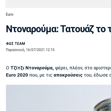
Διεθνή
EuroCup
Euro
Euro
Basket League
Απόλλων
Άρης
ΟΦΗ
Παναχαϊκή
Εθνικές Ομάδες
Α2 Μπάσκετ
Σμύρνης
Ντοναρούμα: Τατουάζ το τ
Κύπελλο
FIBA World Cup 2023
Διαιτησία
ΦΩΣ TEAM
Ποδόσφαιρο Γυναικών
Ιωνικός
Κηφισιά
Πανσερραϊκός
Παρασκευή, 16/07/2021 12:15
O
Τζίτζι Ντοναρούμα,
φέρει, πλέον, στο αριστερό
Euro 2020
που, με τις
αποκρούσεις
του, έδωσε 