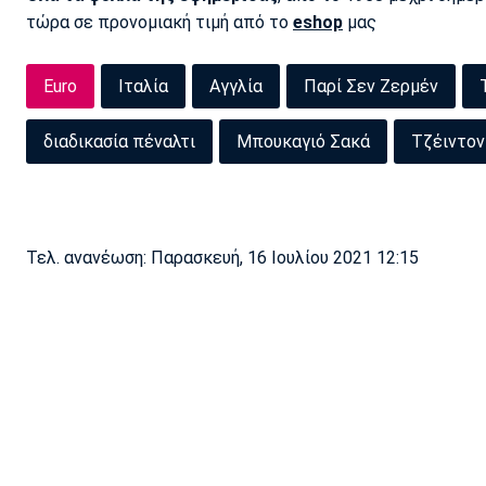
τώρα σε προνομιακή τιμή από το
eshop
μας
Euro
Ιταλία
Αγγλία
Παρί Σεν Ζερμέν
διαδικασία πέναλτι
Μπουκαγιό Σακά
Τζέιντον
Τελ. ανανέωση: Παρασκευή, 16 Ιουλίου 2021 12:15