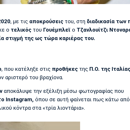
2020
, με τις
αποκρούσεις
του, στη
διαδικασία των 
κε ο
τελικός
του
Γουέμπλεϊ
ο
Τζανλουίτζι Ντοναρ
α στιγμή της ως τώρα καριέρας του.
ο
, που κατέληξε στις
προθήκες
της
Π.Ο. της Ιταλία
ν αριστερό του βραχίονα.
ν
αποκάλυψε την εξέλιξη μέσω φωτογραφίας που
ο Instagram,
όπου σε αυτή φαίνεται πως κάτω από
λικού κόντρα στα «τρία λιοντάρια».