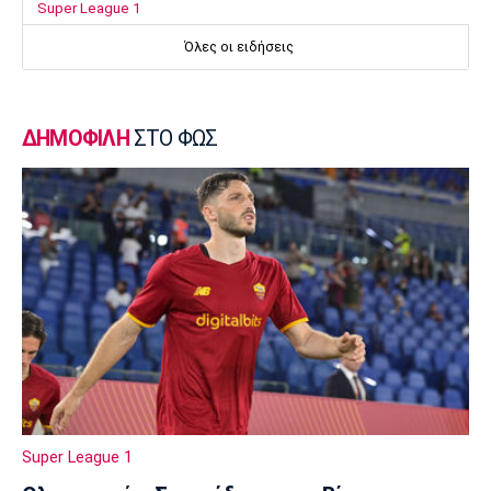
Super League 1
Επιστρέφει αύριο στη Θεσσαλονίκη ο
Όλες οι ειδήσεις
Ηρακλής
23:50
Μπάσκετ Ελλάδα
ΔΗΜΟΦΙΛΗ
ΣΤΟ ΦΩΣ
Επίσημα στον Άρη ο Άνταμ Μοκόκα
23:35
Europa League
Μπρούνο: «Δουλέψαμε καλά στην άμυνα»
23:32
Ποδόσφαιρο - Διεθνή
Κακή εβδομάδα για τη βαθμολογία της UEFA
23:23
Γ Εθνική
Αστέρας Βάρης: Νέες προσθήκες στο
ρόστερ
Super League 1
23:20