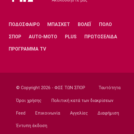
Ακολουθήστε μας
το 2032!
22:35
Ποδόσφαιρο - Διεθνή
ΠΟΔΟΣΦΑΙΡΟ
ΜΠΑΣΚΕΤ
ΒΟΛΕΪ
ΠΟΛΟ
Επίσημα στη Ρεάλ Μαδρίτης ο Ντιομαντέ
ΣΠΟΡ
AUTO-MOTO
PLUS
ΠΡΩΤΟΣΕΛΙΔΑ
22:20
Super League 1
ΠΡΟΓΡΑΜΜΑ TV
Ατρόμητος: Ήττα (2-1) από την ΑΕ Λεμεσού
στο τελευταίο φιλικό
22:05
Κολύμβηση
Κούβελος σε αδελφές Αλεξανδρή: «Μας
© Copyright 2026 - ΦΩΣ ΤΩΝ ΣΠΟΡ
Ταυτότητα
κάνατε υπερήφανους και ευτυχισμένους»
Όροι χρήσης
Πολιτική κατά των διακρίσεων
21:50
Super League 2
Feed
Επικοινωνία
Αγγελίες
Διαφήμιση
Ο Ζορζίνιο στον Πανσερραϊκό
Έντυπη έκδοση
21:35