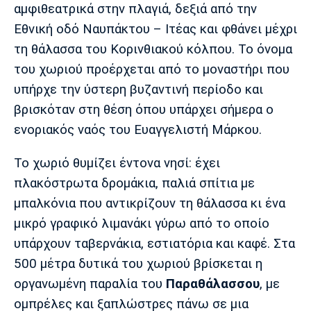
Λίβερπουλ
Μάντσεστερ
Γιουβέντους
αμφιθεατρικά στην πλαγιά, δεξιά από την
Σίτι
Εθνική οδό Ναυπάκτου – Ιτέας και φθάνει μέχρι
τη θάλασσα του Κορινθιακού κόλπου. Το όνομα
του χωριού προέρχεται από το μοναστήρι που
Ίντερ
Μίλαν
Μπάγερν
υπήρχε την ύστερη βυζαντινή περίοδο και
βρισκόταν στη θέση όπου υπάρχει σήμερα ο
ενοριακός ναός του Ευαγγελιστή Μάρκου.
Το χωριό θυμίζει έντονα νησί: έχει
Μπορούσια
Παρί Σεν
Μαρσέιγ
Ντόρτμουντ
Ζερμέν
πλακόστρωτα δρομάκια, παλιά σπίτια με
μπαλκόνια που αντικρίζουν τη θάλασσα κι ένα
μικρό γραφικό λιμανάκι γύρω από το οποίο
υπάρχουν ταβερνάκια, εστιατόρια και καφέ. Στα
Μονακό
Ερυθρός
Τότεναμ
Αστέρας
500 μέτρα δυτικά του χωριού βρίσκεται η
οργανωμένη παραλία του
Παραθάλασσου
, με
ομπρέλες και ξαπλώστρες πάνω σε μια