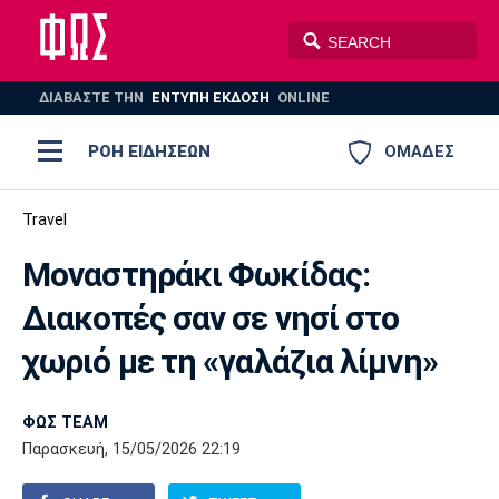
ΔΙΑΒΑΣΤΕ THN
ΕΝΤΥΠΗ ΕΚΔΟΣΗ
ONLINE
ΡΟΗ ΕΙΔΗΣΕΩΝ
ΟΜΑΔΕΣ
Ποδόσφαιρο
Travel
ΠΟΔΟΣΦΑΙΡΟ
ΜΠΑΣΚΕΤ
Μοναστηράκι Φωκίδας:
Super League 1
Μπάσκετ
ΒΟΛΕΪ
ΠΟΛΟ
ΣΠΟΡ
Διακοπές σαν σε νησί στο
Ολυμπιακός
ΑΕΚ
ΠΑΟΚ
Super League 2
Ελλάδα
Ολυμπιακοί Αγώνες
χωριό με τη «γαλάζια λίμνη»
AUTO-MOTO
PLUS
Γ Εθνική
Εθνική
Βόλεϊ
ΦΩΣ TEAM
Ελλάδα
EuroLeague
Πόλο
Παναθηναϊκός
Ατρόμητος
Πανιώνιος
Παρασκευή, 15/05/2026 22:19
Champions League
ΝΒΑ
Τένις