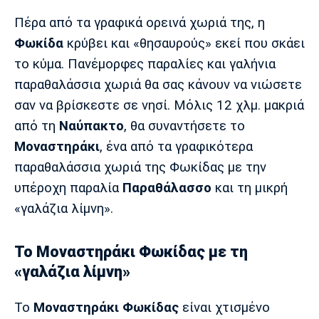
Μουσική
Στήλες
Πέρα από τα γραφικά ορεινά χωριά της, η
Πολιτισμός
Τραγούδια
Πρόγραμμα TV
Φωκίδα
κρύβει και «θησαυρούς» εκεί που σκάει
Ιωνικός
Κηφισιά
Πανσερραϊκός
το κύμα. Πανέμορφες παραλίες και γαλήνια
Cine Spot
παραθαλάσσια χωριά θα σας κάνουν να νιώσετε
σαν να βρίσκεστε σε νησί. Μόλις 12 χλμ. μακριά
Running
από τη
Ναύπακτο
, θα συναντήσετε το
Media
Μοναστηράκι
, ένα από τα γραφικότερα
Μπαρτσελόνα
Ρεάλ
Ατλέτικο
παραθαλάσσια χωριά της Φωκίδας με την
Μαδρίτης
Μαδρίτης
Παρασκήνιο
υπέροχη παραλία
Παραθάλασσο
και τη μικρή
«γαλάζια λίμνη».
Μάντσεστερ
Τσέλσι
Άρσεναλ
Το Μοναστηράκι Φωκίδας με τη
Γιουνάιτεντ
«γαλάζια λίμνη»
Το
Μοναστηράκι Φωκίδας
είναι χτισμένο