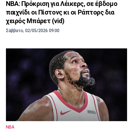
NBA: Πρόκριση για Λέικερς, σε έβδομο
Λίβερπουλ
Μάντσεστερ
Γιουβέντους
Σίτι
παιχνίδι οι Πίστονς κι οι Ράπτορς δια
χειρός Μπάρετ (vid)
Σάββατο, 02/05/2026 09:00
Ίντερ
Μίλαν
Μπάγερν
Μπορούσια
Παρί Σεν
Μαρσέιγ
Ντόρτμουντ
Ζερμέν
Μονακό
Ερυθρός
Τότεναμ
Αστέρας
NBA