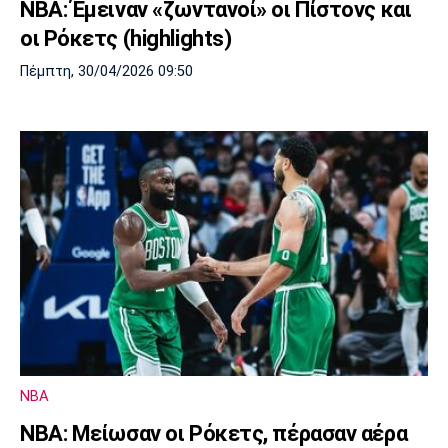
ΝΒΑ: Έμειναν «ζωντανοί» oι Πίστονς και
οι Ρόκετς (highlights)
Πέμπτη, 30/04/2026 09:50
NBA
ΝΒΑ: Μείωσαν οι Ρόκετς, πέρασαν αέρα