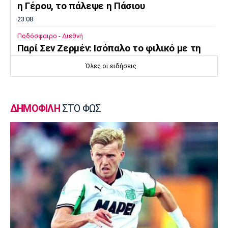
η Γέρου, το πάλεψε η Πάσιου
23:08
Ποδόσφαιρο - Διεθνή
Παρί Σεν Ζερμέν: Ισόπαλο το φιλικό με τη
Μάντσεστερ Γιουνάιτεντ
Όλες οι ειδήσεις
22:55
Ποδόσφαιρο - Διεθνή
Σκωτία: «Δύο στα δύο» η Σεντ Μίρεν, πρώτη
ΔΗΜΟΦΙΛΗ
ΣΤΟ ΦΩΣ
νίκη για Νταντί
22:40
Επικαιρότητα
Τραγωδία στην Πάρο: Παιδί 4 ετών πνίγηκε
σε πισίνα
22:25
Super League 1
Άρης - Πανσερραϊκός 2-2: Ισόπαλο το φιλικό
22:18