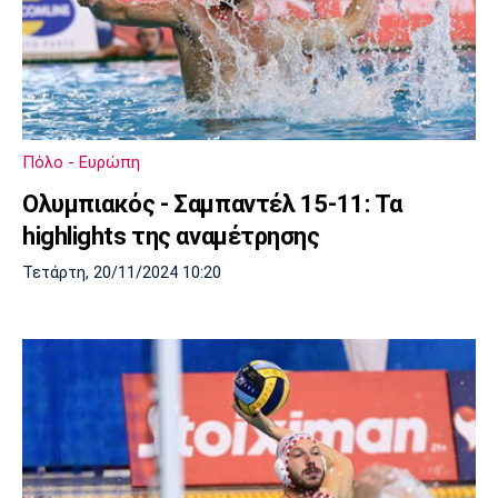
Πόλο - Ευρώπη
Ολυμπιακός - Σαμπαντέλ 15-11: Τα
highlights της αναμέτρησης
Τετάρτη, 20/11/2024 10:20