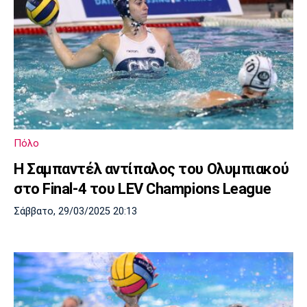
Πόλο
Η Σαμπαντέλ αντίπαλος του Ολυμπιακού
στο Final-4 του LEV Champions League
Σάββατο, 29/03/2025 20:13