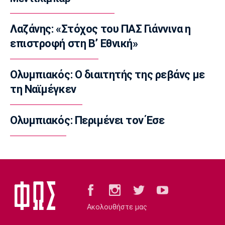
12:30
Λαζάνης: «Στόχος του ΠΑΣ Γιάννινα η
Ποδόσφαιρο Γυναικών
Ολυμπιακός: Η Νάνσυ Ατάκο πρώτη ξένη
επιστροφή στη Β’ Εθνική»
στην ιστορία του τμήματος ποδοσφαίρου
Γυναικών
Ολυμπιακός: Ο διαιτητής της ρεβάνς με
12:20
τη Ναϊμέγκεν
NBA
Μπράουν: «Ευχαριστώ τους οπαδούς των
Σέλτικς που συνεχίζουν να με στηρίζουν»
Ολυμπιακός: Περιμένει τον Έσε
12:10
Europa League
Η «Οδύσσεια» της Ιμπέρια και τα διπλά
στάνταρ της ΟΥΕΦΑ
12:00
Επικαιρότητα
Ακολουθήστε μας
Χωρίς τις αισθήσεις της ανασύρθηκε
53χρονη από ακάλυπτο στη