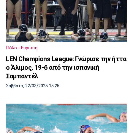
Πόλο - Ευρώπη
LEN Champions League: Γνώρισε την ήττα
ο Άλιμος, 19-6 από την ισπανική
Σαμπαντέλ
Σάββατο, 22/03/2025 15:25