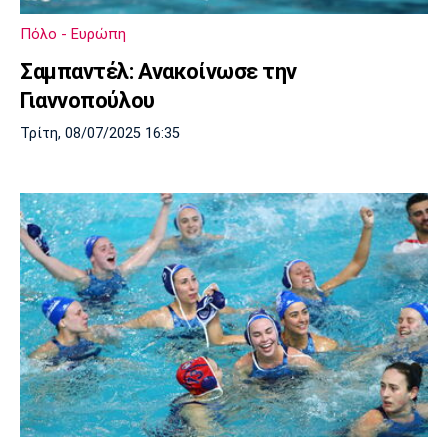
Πόλο - Ευρώπη
Σαμπαντέλ: Ανακοίνωσε την
Γιαννοπούλου
Τρίτη, 08/07/2025 16:35