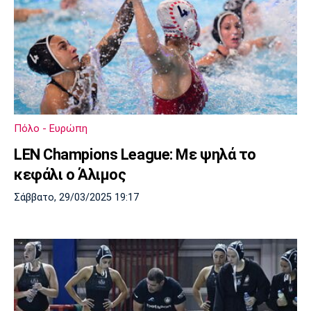
Πόλο - Ευρώπη
LEN Champions League: Με ψηλά το
κεφάλι ο Άλιμος
Σάββατο, 29/03/2025 19:17