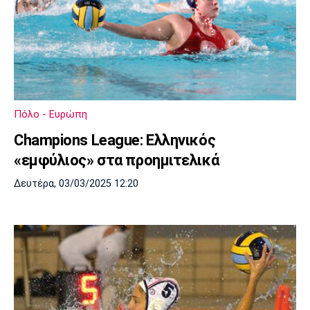
Πόλο - Ευρώπη
Champions League: Ελληνικός
«εμφύλιος» στα προημιτελικά
Δευτέρα, 03/03/2025 12:20