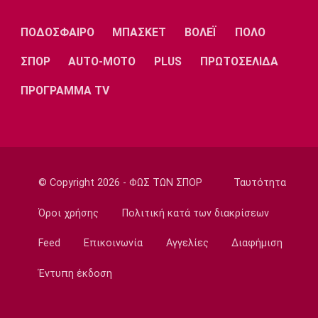
Μιχαλακοπούλου
ΠΟΔΟΣΦΑΙΡΟ
ΜΠΑΣΚΕΤ
ΒΟΛΕΪ
ΠΟΛΟ
11:50
Εθνικές Μπάσκετ
ΣΠΟΡ
AUTO-MOTO
PLUS
ΠΡΩΤΟΣΕΛΙΔΑ
Ευρωμπάσκετ Κορασίδων U16: Πρεμιέρα
ΠΡΟΓΡΑΜΜΑ TV
απόψε για την Ελλάδα απέναντι στην
Ιρλανδία
11:40
NBA
«Μη εγγυημένο το συμβόλαιο του Λόνι
Γουόκερ στους Νάγκετς»
© Copyright 2026 - ΦΩΣ ΤΩΝ ΣΠΟΡ
Ταυτότητα
11:30
Όροι χρήσης
Πολιτική κατά των διακρίσεων
Europa League
ΠΑΟΚ: «Δεν πήραμε αυτό που αξίζαμε - Η
Feed
Επικοινωνία
Αγγελίες
Διαφήμιση
ιστορία δεν έχει τελειώσει»
Έντυπη έκδοση
11:15
Ποδόσφαιρο - Διεθνή