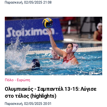
Παρασκευή, 02/05/2025 21:08
Πόλο - Ευρώπη
Ολυμπιακός - Σαμπαντέλ 13-15: Λύγισε
στο τέλος (highlights)
Παρασκευή, 02/05/2025 20:01