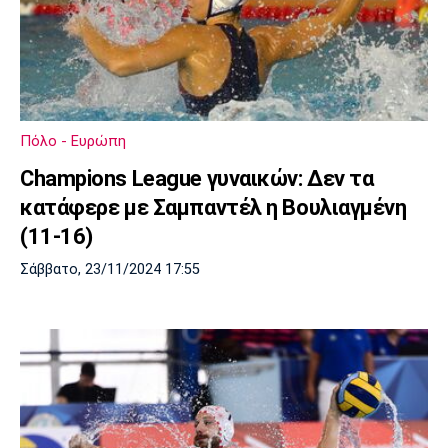
Πόλο - Ευρώπη
Champions League γυναικών: Δεν τα
κατάφερε με Σαμπαντέλ η Βουλιαγμένη
(11-16)
Σάββατο, 23/11/2024 17:55