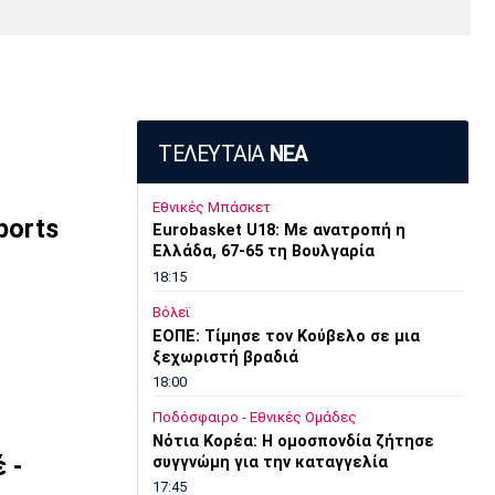
Media
Παρασκήνιο
Μαρσέιγ
Μονακό
Ερυθρός
Τότεναμ
Πρόγραμμα TV
Αστέρας
ΤΕΛΕΥΤΑΙΑ
ΝΕΑ
Εθνικές Μπάσκετ
ports
Eurobasket U18: Με ανατροπή η
Ελλάδα, 67-65 τη Βουλγαρία
18:15
Βόλεϊ
ΕΟΠΕ: Τίμησε τον Κούβελο σε μια
ξεχωριστή βραδιά
18:00
Ποδόσφαιρο - Εθνικές Ομάδες
Νότια Κορέα: Η ομοσπονδία ζήτησε
 -
συγγνώμη για την καταγγελία
17:45