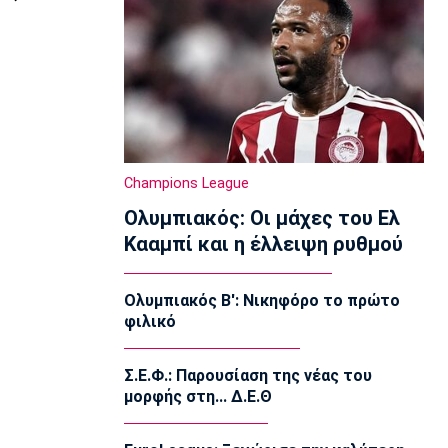
στιγμή με την Άλμπα»
16:30
Μπάσκετ Ελλάδα
Κορογώνας: «Φιλοδοξία της Kalamata
Basket να πρωταγωνιστήσει»
16:15
Ποδόσφαιρο - Διεθνή
Champions League
Απεβίωσε ο πατέρας του Μέσι
16:00
Ολυμπιακός: Οι μάχες του Ελ
Κααμπί και η έλλειψη ρυθμού
Ποδόσφαιρο - Διεθνή
Χαλ: Βασικός ο Τζολάκης
15:45
Ολυμπιακός Β': Νικηφόρο το πρώτο
φιλικό
Ποδόσφαιρο - Διεθνή
Κι επίσημα στην Άρσεναλ ο Μπρούνο
Γκιμαράες
Σ.Ε.Φ.: Παρουσίαση της νέας του
15:30
μορφής στη... Δ.Ε.Θ
Super League 2
Παίκτης της ΑΕΛ ο Ρισβάνης