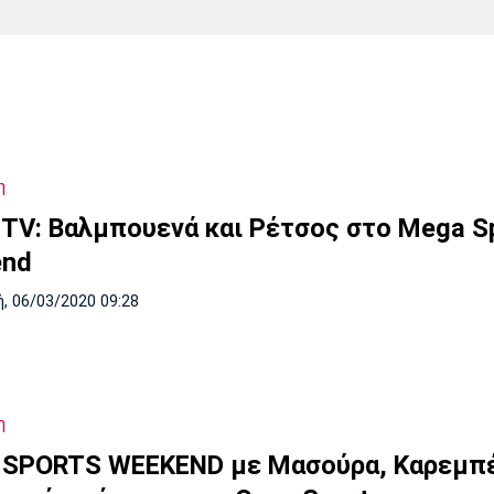
Χάντμπολ
Ηρακλής
Βόλος
Μπορούσια
Παρί Σεν
Ντόρτμουντ
Ζερμέν
η
Πόρτο
Μπενφίκα
TV: Βαλμπουενά και Ρέτσος στο Mega S
end
, 06/03/2020 09:28
η
SPORTS WEEKEND με Μασούρα, Καρεμπέ