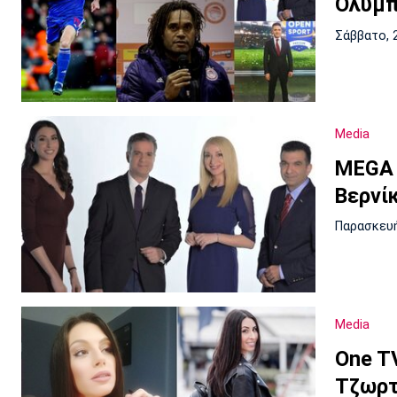
Ολυμπ
Σάββατο, 
Media
MEGA 
Βερνί
Παρασκευή
Media
One T
Τζωρτ