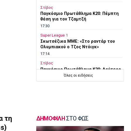
Στίβος
Παγκόσμιο Πρωτάθλημα Κ20: Πέμπτη
θέση για τον Τζαμτζή
17:30
Super League 1
Σκωτσέζικα ΜΜΕ: «Στο ραντάρ του
Ολυμπιακού ο Τζος Ντόιγκ»
ε
17:14
Στίβος
Παγκόσμιο Πρωτάθλημα Κ20: Δεύτερο
πανελλήνιο ρεκόρ για την
Όλες οι ειδήσεις
Μπακογιάννη
17:00
Super League 2
Στον Πανσερραϊκό ο Σμπώκος
16:45
α τη
ΔΗΜΟΦΙΛΗ
ΣΤΟ ΦΩΣ
Μπάσκετ Α1 Γυναικών
Μαρίνη: «Χρόνια στόχος μου το
s)
εξωτερικό, τώρα ήταν η κατάλληλη