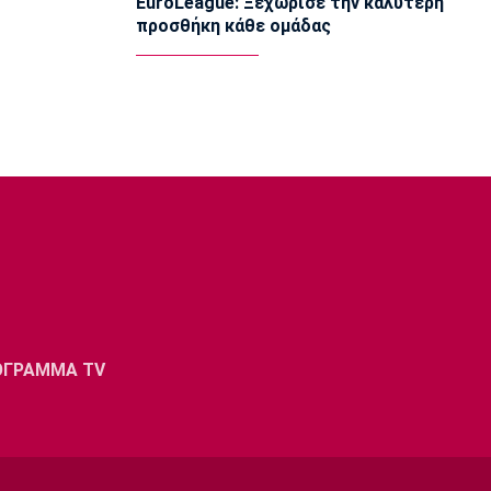
EuroLeague: Ξεχώρισε την καλύτερη
15:15
προσθήκη κάθε ομάδας
Εθνικές Μπάσκετ
Δεύτερη ήττα της Εθνικής Παίδων στο
Ευρωμπάσκετ Κ16
15:05
Επικαιρότητα
Βρέθηκε σορός σε σπηλιά κοντά στο
εκκλησάκι των Αγίων Ισιδώρων
14:50
Super League 1
Πήρε Νανού ο Ηρακλής
14:40
Super League 1
Ολυμπιακός: Οι Αφρικανοί διατηρούν
ΟΓΡΑΜΜΑ TV
στο προσκήνιο τον Σκίρι
14:30
Ποδόσφαιρο - Διεθνή
Ολοκληρώνει τη μεταγραφή του
Ντιομαντέ η Νότιγχαμ