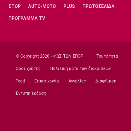
ΣΠΟΡ
AUTO-MOTO
PLUS
ΠΡΩΤΟΣΕΛΙΔΑ
20:45
Ποδόσφαιρο - Διεθνή
ΠΡΟΓΡΑΜΜΑ TV
Νάϊμεγκεν: Εντός έδρας ήττα από την
Tελστάρ, πριν υποδεχθεί τον Ολυμπιακό!
20:32
Ποδόσφαιρο - Διεθνή
Διαψεύδει ο Ινφαντίνο τις καταγγελίες
© Copyright 2026 - ΦΩΣ ΤΩΝ ΣΠΟΡ
Ταυτότητα
20:30
Όροι χρήσης
Πολιτική κατά των διακρίσεων
Super League 1
Ατρόμητος: Επαγγελματικό συμβόλαιο για
Feed
Επικοινωνία
Αγγελίες
Διαφήμιση
τον Κώτση
20:15
Έντυπη έκδοση
Champions League
ΠΑΟΚ – Μπραν 2-3: Εκτός συνέχειας από το
Champions League οι γυναίκες του
«δικέφαλου»
20:00