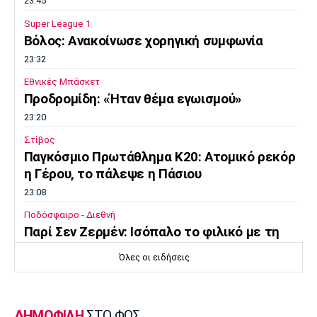
23:45
Super League 1
Βόλος: Ανακοίνωσε χορηγική συμφωνία
23:32
Εθνικές Μπάσκετ
Προδρομίδη: «Ήταν θέμα εγωισμού»
23:20
Στίβος
Παγκόσμιο Πρωτάθλημα Κ20: Ατομικό ρεκόρ
η Γέρου, το πάλεψε η Πάσιου
23:08
Ποδόσφαιρο - Διεθνή
Παρί Σεν Ζερμέν: Ισόπαλο το φιλικό με τη
Μάντσεστερ Γιουνάιτεντ
Όλες οι ειδήσεις
22:55
Ποδόσφαιρο - Διεθνή
Σκωτία: «Δύο στα δύο» η Σεντ Μίρεν, πρώτη
ΔΗΜΟΦΙΛΗ
ΣΤΟ ΦΩΣ