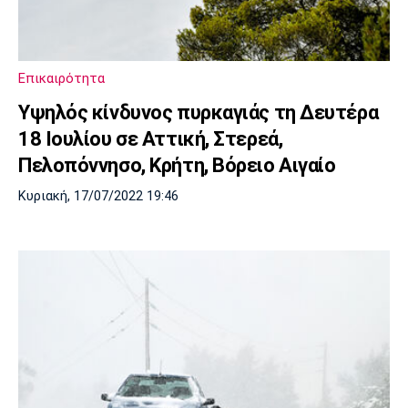
Μουσική
Στήλες
Πολιτισμός
Τραγούδια
Πρόγραμμα TV
Ιωνικός
Κηφισιά
Πανσερραϊκός
Επικαιρότητα
Cine Spot
Υψηλός κίνδυνος πυρκαγιάς τη Δευτέρα
Running
18 Ιουλίου σε Αττική, Στερεά,
Πελοπόννησο, Κρήτη, Βόρειο Αιγαίο
Media
Κυριακή, 17/07/2022 19:46
Μπαρτσελόνα
Ρεάλ
Ατλέτικο
Μαδρίτης
Μαδρίτης
Παρασκήνιο
Μάντσεστερ
Τσέλσι
Άρσεναλ
Γιουνάιτεντ