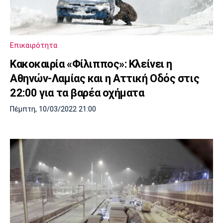
Λίβερπουλ
Μάντσεστερ
Γιουβέντους
Σίτι
Επικαιρότητα
Κακοκαιρία «Φίλιππος»: Κλείνει η
Ίντερ
Μίλαν
Μπάγερν
Αθηνών-Λαμίας και η Αττική Οδός στις
22:00 για τα βαρέα οχήματα
Πέμπτη, 10/03/2022 21:00
Μπορούσια
Παρί Σεν
Μαρσέιγ
Ντόρτμουντ
Ζερμέν
Μονακό
Ερυθρός
Τότεναμ
Αστέρας