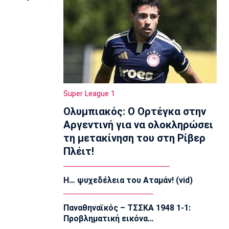
15:50
Κολύμβηση
Ολυμπιακός: Ανακοίνωσε τον
Καράμπελα
15:35
Μπάσκετ Ελλάδα
Μύκονος: Αποχαιρέτησε επτά παίκτες
Super League 1
15:20
Ολυμπιακός: Ο Ορτέγκα στην
Εθνικές Μπάσκετ
Αργεντινή για να ολοκληρώσει
Eurobasket U18: Με Λιθουανία η Εθνική
Νεανίδων
τη μετακίνηση του στη Ρίβερ
15:05
Πλέιτ!
EuroLeague
Ο Μπο στη Μπασκόνια
Η… ψυχεδέλεια του Αταμάν! (vid)
14:50
Μπάσκετ Ελλάδα
Παναθηναϊκός – ΤΣΣΚΑ 1948 1-1:
Βίκος Ιωαννίνων: Ανακοίνωσε τον
Προβληματική εικόνα…
Φρίμαν