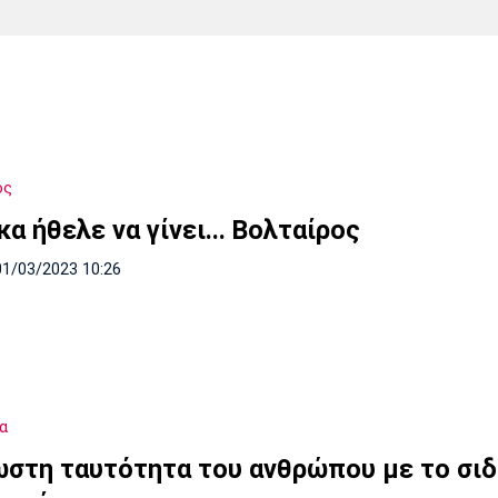
Χάντμπολ
Ηρακλής
Βόλος
Μπορούσια
Παρί Σεν
Ντόρτμουντ
Ζερμέν
ός
Πόρτο
Μπενφίκα
α ήθελε να γίνει... Βολταίρος
01/03/2023 10:26
α
ωστη ταυτότητα του ανθρώπου με το σι