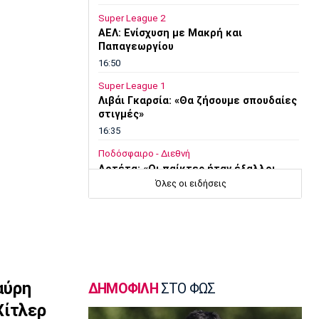
Super League 2
AEΛ: Ενίσχυση με Μακρή και
Παπαγεωργίου
16:50
Super League 1
Λιβάι Γκαρσία: «Θα ζήσουμε σπουδαίες
στιγμές»
16:35
Ποδόσφαιρο - Διεθνή
Αρτέτα: «Οι παίκτες ήταν έξαλλοι
μετά την ήττα από τη Μπέτις»
Όλες οι ειδήσεις
16:20
Ποδόσφαιρο - Διεθνή
Σαλάχ: Ανακοινώθηκε από την
Τραμπζονσπόρ η μεταγραφή του!
16:05
αύρη
ΔΗΜΟΦΙΛΗ
ΣΤΟ ΦΩΣ
Super League 1
Λεβαδειακός: Ενισχύθηκε με τον
Χίτλερ
Μπαούζα