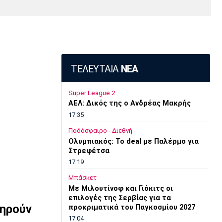
Media
Παρασκήνιο
Μαρσέιγ
Μονακό
Ερυθρός
Τότεναμ
Πρόγραμμα TV
Αστέρας
ΤΕΛΕΥΤΑΙΑ
ΝΕΑ
Super League 2
AEΛ: Δικός της ο Ανδρέας Μακρής
17:35
Ποδόσφαιρο - Διεθνή
Ολυμπιακός: Το deal με Παλέρμο για
Στρεφέτσα
17:19
Μπάσκετ
Mε Μιλουτίνοφ και Γιόκιτς οι
επιλογές της Σερβίας για τα
δηρούν
προκριματικά του Παγκοσμίου 2027
17:04