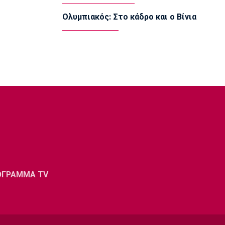
14:35
Ολυμπιακός: Στο κάδρο και ο Βίνια
Super League 1
Super Cup: Ορίστηκε ο Παπαπέτρου
14:20
Γ Εθνική
Λαζάνης: «Στόχος του ΠΑΣ Γιάννινα η
επιστροφή στη Β’ Εθνική»
14:05
Εθνικές Μπάσκετ
Eurobasket U16: Τζάμπολ στα Ιωάννινα
13:50
EuroLeague
Μακάμπι Τελ Αβίβ: Ενισχύθηκε με τον
Μπέικοτ
ΟΓΡΑΜΜΑ TV
13:35
Super League 1
Βιτάλις: «Θα δώσω τα πάντα για την
ΑΕΚ»