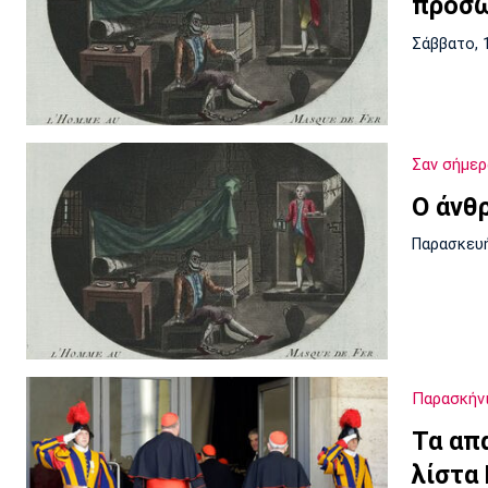
προσω
Σάββατο, 
Σαν σήμερ
Ο άνθ
Παρασκευή
Παρασκήν
Τα απ
λίστα 