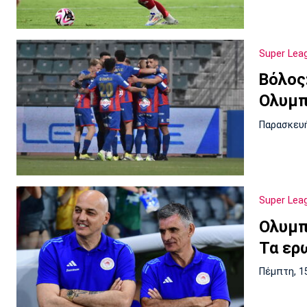
Super Lea
Βόλος
Ολυμπ
Παρασκευή
Super Lea
Ολυμπ
Τα ερ
Πέμπτη, 1