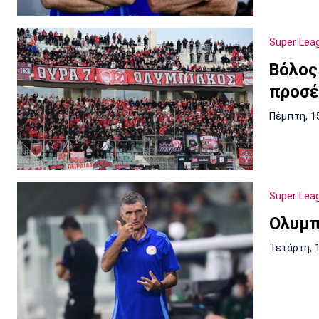
Super Lea
Βόλος
προσέ
Πέμπτη, 1
Super Lea
Ολυμπ
Τετάρτη, 