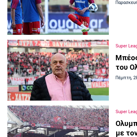
Παρασκευή
Super Lea
Μπέος
του Ο
Πέμπτη, 2
Super Lea
Ολυμπ
με το