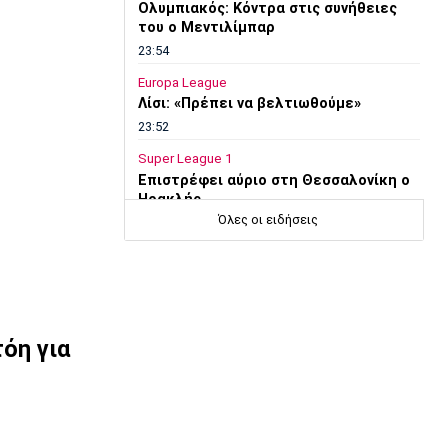
Ολυμπιακός: Κόντρα στις συνήθειες
του ο Μεντιλίμπαρ
23:54
Europa League
Λίσι: «Πρέπει να βελτιωθούμε»
23:52
Super League 1
Επιστρέφει αύριο στη Θεσσαλονίκη ο
Ηρακλής
Όλες οι ειδήσεις
23:50
Μπάσκετ Ελλάδα
Επίσημα στον Άρη ο Άνταμ Μοκόκα
23:35
Europa League
όη για
Μπρούνο: «Δουλέψαμε καλά στην
άμυνα»
23:32
Ποδόσφαιρο - Διεθνή
Κακή εβδομάδα για τη βαθμολογία της