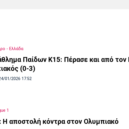
Χάντμπολ
Ηρακλής
Βόλος
Μπορούσια
Παρί Σεν
Ντόρτμουντ
Ζερμέν
ρο - Ελλάδα
Πόρτο
Μπενφίκα
θλημα Παίδων Κ15: Πέρασε και από τον 
ιακός (0-3)
24/01/2026 17:52
gue 1
: Η αποστολή κόντρα στον Ολυμπιακό