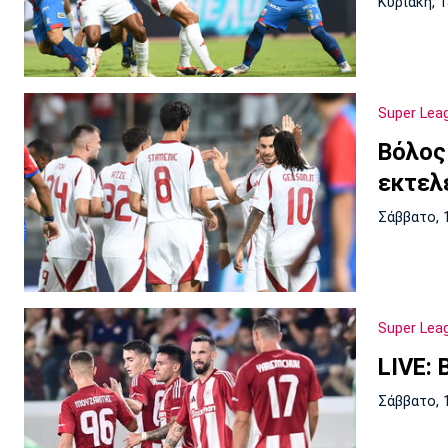
Κυριακή, 
Super Lea
Βόλος
εκτελ
Σάββατο, 
Super Lea
LIVE: 
Σάββατο, 