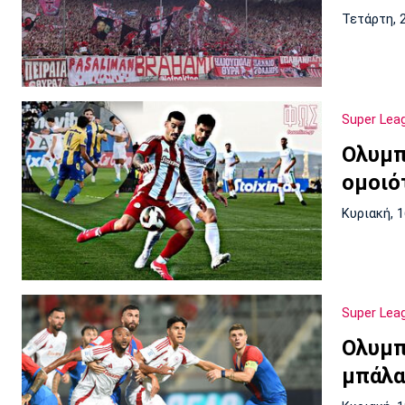
Τετάρτη, 
Super Lea
Ολυμπι
ομοιό
Κυριακή, 
Super Lea
Ολυμπ
μπάλ