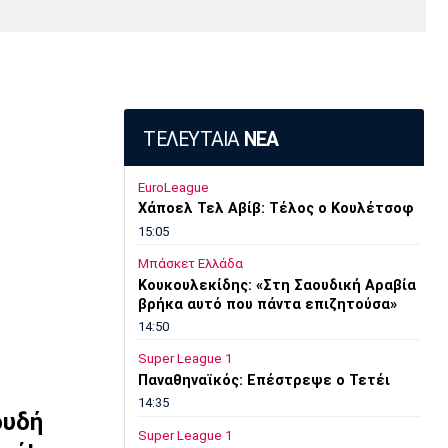
Media
Παρασκήνιο
Μαρσέιγ
Μονακό
Ερυθρός
Τότεναμ
Πρόγραμμα TV
Αστέρας
ΤΕΛΕΥΤΑΙΑ
ΝΕΑ
EuroLeague
Χάποελ Τελ Αβίβ: Τέλος ο Κουλέτσοφ
15:05
Μπάσκετ Ελλάδα
Κουκουλεκίδης: «Στη Σαουδική Αραβία
βρήκα αυτό που πάντα επιζητούσα»
14:50
Super League 1
Παναθηναϊκός: Επέστρεψε ο Τετέι
14:35
ουδή
Super League 1