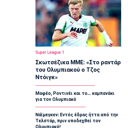
13:05
EuroLeague
Ο Γουάλας στη Μακάμπι Τελ Αβίβ
12:50
EuroLeague
Ερυθρός Αστέρας: Ανακοίνωσε τον
Γουάιλερ-Μπαμπ
Super League 1
12:35
Σκωτσέζικα ΜΜΕ: «Στο ραντάρ
Super League 1
του Ολυμπιακού ο Τζος
ΑΕΚ: Ανακοίνωσε την επέκταση του
συμβολαίου του Πήλιου
Ντόιγκ»
12:20
Σπορ
Μαφέο, Ροντινέι και το… καμπανάκι
Παγκόσμιο Πρωτάθλημα Κωπηλασίας
για τον Ολυμπιακό
Εφήβων-Νεανίδων: Χρυσό μετάλλιο ο
Μουσελίμης
Νάϊμεγκεν: Εντός έδρας ήττα από την
12:05
Tελστάρ, πριν υποδεχθεί τον
EuroLeague
Ολυμπιακό!