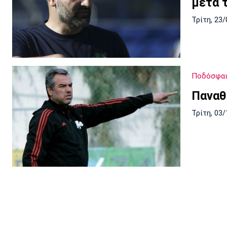
μετά 
Τρίτη, 23/
Ποδόσφα
Παναθ
Τρίτη, 03/