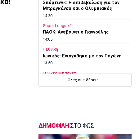
κό!
Σπόρτινγκ: Η επιβεβαίωση για τον
Μπραγκάνσα και ο Ολυμπιακός
14:20
Super League 1
ΠΑΟΚ: Ανεβαίνει ο Γιαννούλης
14:05
Γ Εθνική
Ιωνικός: Ενισχύθηκε με τον Παγώνη
13:50
Εθνικές Μπάσκετ
Σκούμα: «Είμαστε ενωμένες και
Όλες οι ειδήσεις
προετοιμασμένες»
13:35
Super League 1
Ηλιόπουλος σε Πήλιο: «Υπήρχαν
άνθρωποι που σε αμφισβήτησαν» (vid)
13:20
ΔΗΜΟΦΙΛΗ
ΣΤΟ ΦΩΣ
Super League 2
ΑΕΛ: Πήρε τον Τσιγγάρα