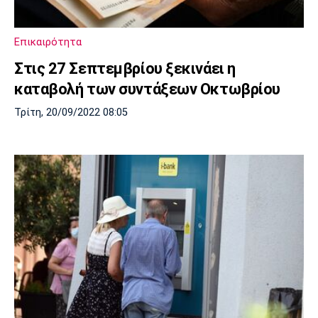
Μουσική
Στήλες
Πολιτισμός
Τραγούδια
Πρόγραμμα TV
Επικαιρότητα
Ιωνικός
Κηφισιά
Πανσερραϊκός
Στις 27 Σεπτεμβρίου ξεκινάει η
Cine Spot
καταβολή των συντάξεων Οκτωβρίου
Running
Τρίτη, 20/09/2022 08:05
Media
Μπαρτσελόνα
Ρεάλ
Ατλέτικο
Μαδρίτης
Μαδρίτης
Παρασκήνιο
Μάντσεστερ
Τσέλσι
Άρσεναλ
Γιουνάιτεντ