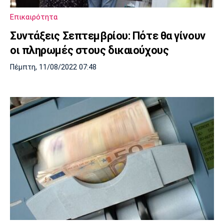
Λίβερπουλ
Μάντσεστερ
Γιουβέντους
Σίτι
Επικαιρότητα
Συντάξεις Σεπτεμβρίου: Πότε θα γίνουν
οι πληρωμές στους δικαιούχους
Ίντερ
Μίλαν
Μπάγερν
Πέμπτη, 11/08/2022 07:48
Μπορούσια
Παρί Σεν
Μαρσέιγ
Ντόρτμουντ
Ζερμέν
Μονακό
Ερυθρός
Τότεναμ
Αστέρας