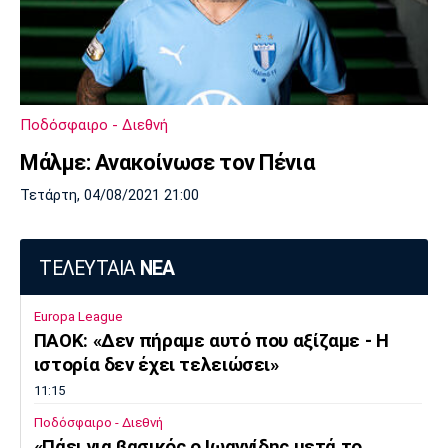
Ποδόσφαιρο - Διεθνή
Μάλμε: Ανακοίνωσε τον Πένια
Τετάρτη, 04/08/2021 21:00
ΤΕΛΕΥΤΑΙΑ
ΝΕΑ
Europa League
ΠΑΟΚ: «Δεν πήραμε αυτό που αξίζαμε - Η
ιστορία δεν έχει τελειώσει»
11:15
Ποδόσφαιρο - Διεθνή
«Πάει για βασικός ο Ιωαννίδης μετά το