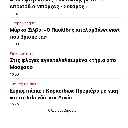
επεισόδιο Μπόρζες - Σουάρες»
11:02
Europa League
Μάρκο Σίλβα: «Ο Παυλίδης απολαμβάνει εκεί
που βρίσκεται»
11:00
Επικαιρότητα
Στις φλόγες εγκαταλελειμμένο κτήριο στο
Μοσχάτο
10:50
Εθνικές Μπάσκετ
Ευρωμπάσκετ Κορασίδων: Πρεμιέρα με νίκη
για τις Ισλανδία και Δανία
10:40
Όλες οι ειδήσεις
Μπάσκετ
Συνεχίζει στη Ρωσία ο Αλεξέι Ποκουσέφσκι