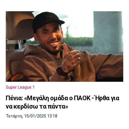
Super League 1
Πένια: «Μεγάλη ομάδα ο ΠΑΟΚ - Ήρθα για
να κερδίσω τα πάντα»
Τετάρτη, 15/01/2025 13:18