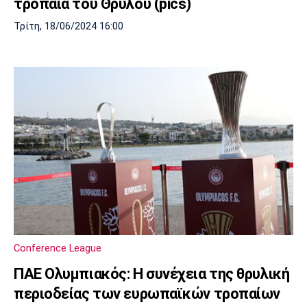
τρόπαια του Θρύλου (pics)
Τρίτη, 18/06/2024 16:00
Conference League
ΠΑΕ Ολυμπιακός: Η συνέχεια της θρυλική
περιοδείας των ευρωπαϊκών τροπαίων