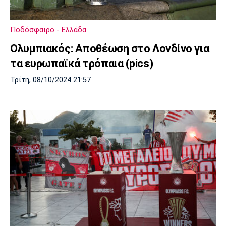
Μουσική
Στήλες
Πολιτισμός
Τραγούδια
Πρόγραμμα TV
Ποδόσφαιρο - Ελλάδα
Ιωνικός
Κηφισιά
Πανσερραϊκός
Ολυμπιακός: Αποθέωση στο Λονδίνο για
Cine Spot
τα ευρωπαϊκά τρόπαια (pics)
Running
Τρίτη, 08/10/2024 21:57
Media
Μπαρτσελόνα
Ρεάλ
Ατλέτικο
Μαδρίτης
Μαδρίτης
Παρασκήνιο
Μάντσεστερ
Τσέλσι
Άρσεναλ
Γιουνάιτεντ