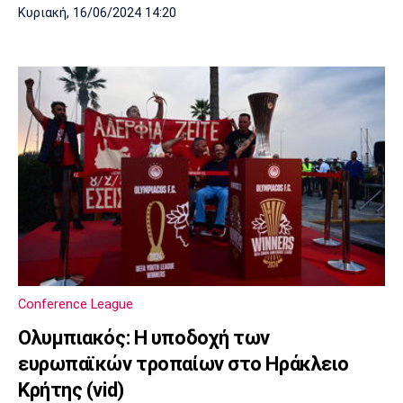
Κυριακή, 16/06/2024 14:20
Conference League
Ολυμπιακός: Η υποδοχή των
ευρωπαϊκών τροπαίων στο Ηράκλειο
Κρήτης (vid)