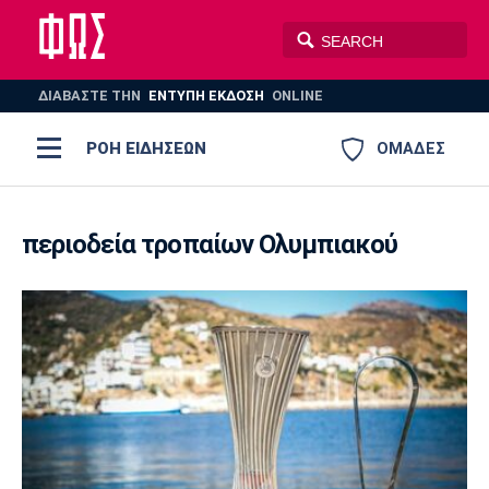
ΔΙΑΒΑΣΤΕ THN
ΕΝΤΥΠΗ ΕΚΔΟΣΗ
ONLINE
ΡΟΗ ΕΙΔΗΣΕΩΝ
ΟΜΑΔΕΣ
Ποδόσφαιρο
ΠΟΔΟΣΦΑΙΡΟ
ΜΠΑΣΚΕΤ
περιοδεία τροπαίων Ολυμπιακού
Super League 1
Μπάσκετ
ΒΟΛΕΪ
ΠΟΛΟ
ΣΠΟΡ
Ολυμπιακός
ΑΕΚ
ΠΑΟΚ
Super League 2
Ελλάδα
Ολυμπιακοί Αγώνες
AUTO-MOTO
PLUS
Γ Εθνική
Εθνική
Βόλεϊ
Ελλάδα
EuroLeague
Πόλο
Παναθηναϊκός
Ατρόμητος
Πανιώνιος
Champions League
ΝΒΑ
Τένις