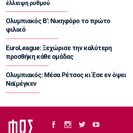
έλλειψη ρυθμού
– Έσοδα 12 εκατ. ευρώ σε τρεις ημέρες
19:30
Ολυμπιακός Β': Νικηφόρο το πρώτο
Μπάσκετ Ελλάδα
Βίκος Ιωαννίνων: Ανακοίνωσε Αγραβάνη
φιλικό
19:15
Στίβος
EuroLeague: Ξεχώρισε την καλύτερη
Παγκόσμιο Πρωτάθλημα Κ20: Σπουδαία
προσθήκη κάθε ομάδας
διάκριση και έβδομη θέση για την Στρούμπου
19:00
Ολυμπιακός: Μέσα Ρέτσος κι Έσε εν όψει
Πόλο
Ναϊμέγκεν
Παγκόσμιο Παίδων: Η Ελλάδα εύκολα 14-5
την Τουρκία
18:45
Ποδόσφαιρο - Διεθνή
Φιλική ήττα της Χαλ στο ντεμπούτο του
Τζολάκη
18:32