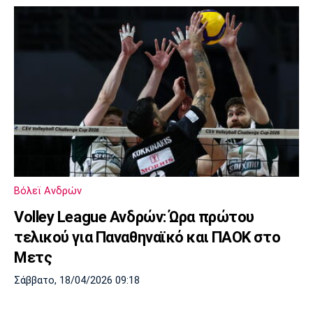
Βόλεϊ Ανδρών
Volley League Ανδρών: Ώρα πρώτου
τελικού για Παναθηναϊκό και ΠΑΟΚ στο
Μετς
Σάββατο, 18/04/2026 09:18