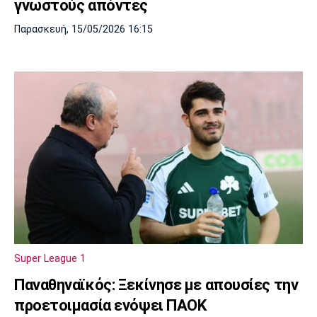
γνωστούς απόντες
Παρασκευή, 15/05/2026 16:15
Super League 1
Παναθηναϊκός: Ξεκίνησε με απουσίες την
προετοιμασία ενόψει ΠΑΟΚ