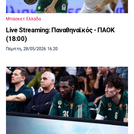
Λίβερπουλ
Μάντσεστερ
Γιουβέντους
Σίτι
Μπάσκετ Ελλάδα
Live Streaming: Παναθηναϊκός - ΠΑΟΚ
Ίντερ
Μίλαν
Μπάγερν
(18:00)
Πέμπτη, 28/05/2026 16:20
Μπορούσια
Παρί Σεν
Μαρσέιγ
Ντόρτμουντ
Ζερμέν
Μονακό
Ερυθρός
Τότεναμ
Αστέρας