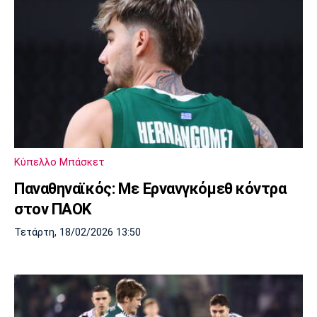
Κύπελλο Μπάσκετ
Παναθηναϊκός: Με Ερνανγκόμεθ κόντρα
στον ΠΑΟΚ
Τετάρτη, 18/02/2026 13:50