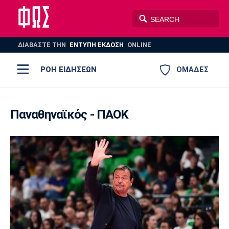
ΔΙΑΒΑΣΤΕ THN
ΕΝΤΥΠΗ ΕΚΔΟΣΗ
ONLINE
ΡΟΗ ΕΙΔΗΣΕΩΝ
ΟΜΑΔΕΣ
Ποδόσφαιρο
ΠΟΔΟΣΦΑΙΡΟ
ΜΠΑΣΚΕΤ
Παναθηναϊκός - ΠΑΟΚ
Super League 1
Μπάσκετ
ΒΟΛΕΪ
ΠΟΛΟ
ΣΠΟΡ
Ολυμπιακός
ΑΕΚ
ΠΑΟΚ
Super League 2
Ελλάδα
Ολυμπιακοί Αγώνες
AUTO-MOTO
PLUS
Γ Εθνική
Εθνική
Βόλεϊ
Ελλάδα
EuroLeague
Πόλο
Παναθηναϊκός
Ατρόμητος
Πανιώνιος
Champions League
ΝΒΑ
Τένις