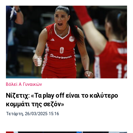
Βόλεϊ Α Γυναικών
Νίζετιχ: «Τα play off είναι το καλύτερο
κομμάτι της σεζόν»
Τετάρτη, 26/03/2025 15:16