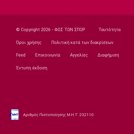
Ολυμπιακού ο Τζος Ντόιγκ»
17:14
Στίβος
Παγκόσμιο Πρωτάθλημα Κ20: Δεύτερο
© Copyright 2026 - ΦΩΣ ΤΩΝ ΣΠΟΡ
Ταυτότητα
πανελλήνιο ρεκόρ για την Μπακογιάννη
17:00
Όροι χρήσης
Πολιτική κατά των διακρίσεων
Super League 2
Feed
Επικοινωνία
Αγγελίες
Διαφήμιση
Στον Πανσερραϊκό ο Σμπώκος
16:45
Έντυπη έκδοση
Μπάσκετ Α1 Γυναικών
Μαρίνη: «Χρόνια στόχος μου το εξωτερικό,
τώρα ήταν η κατάλληλη στιγμή με την
Άλμπα»
16:30
Μπάσκετ Ελλάδα
Αριθμός Πιστοποίησης Μ.Η.Τ. 232110
Κορογώνας: «Φιλοδοξία της Kalamata Basket
να πρωταγωνιστήσει»