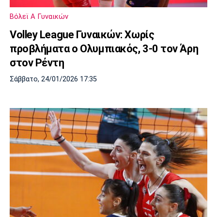
Λίβερπουλ
Μάντσεστερ
Γιουβέντους
Σίτι
Βόλεϊ Α Γυναικών
Volley League Γυναικών: Χωρίς
προβλήματα ο Ολυμπιακός, 3-0 τον Άρη
Ίντερ
Μίλαν
Μπάγερν
στον Ρέντη
Σάββατο, 24/01/2026 17:35
Μπορούσια
Παρί Σεν
Μαρσέιγ
Ντόρτμουντ
Ζερμέν
Μονακό
Ερυθρός
Τότεναμ
Αστέρας