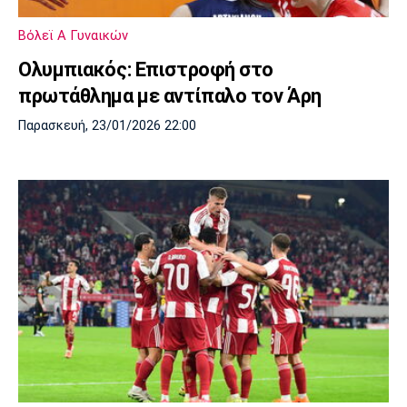
Πόρτο
Μπενφίκα
Βόλεϊ Α Γυναικών
Ολυμπιακός: Επιστροφή στο
πρωτάθλημα με αντίπαλο τον Άρη
Παρασκευή, 23/01/2026 22:00