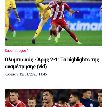
Super League 1
Ολυμπιακός - Άρης 2-1: Τα highlights της
αναμέτρησης (vid)
Κυριακή, 12/01/2025 11:45