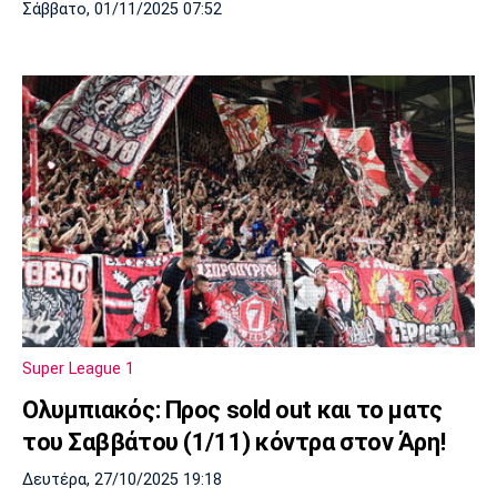
Σάββατο, 01/11/2025 07:52
Super League 1
Ολυμπιακός: Προς sold out και το ματς
του Σαββάτου (1/11) κόντρα στον Άρη!
Δευτέρα, 27/10/2025 19:18