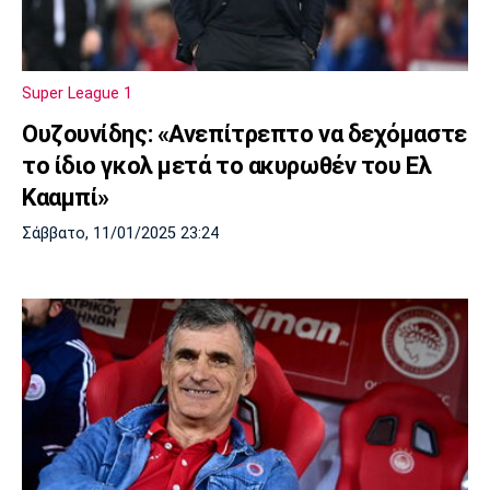
Super League 1
Ουζουνίδης: «Ανεπίτρεπτο να δεχόμαστε
το ίδιο γκολ μετά το ακυρωθέν του Ελ
Κααμπί»
Σάββατο, 11/01/2025 23:24