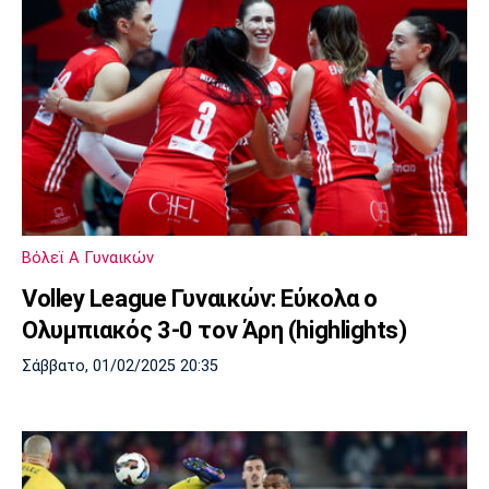
Βόλεϊ Α Γυναικών
Volley League Γυναικών: Εύκολα ο
Ολυμπιακός 3-0 τον Άρη (highlights)
Σάββατο, 01/02/2025 20:35