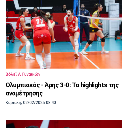
Βόλεϊ Α Γυναικών
Ολυμπιακός - Άρης 3-0: Τα highlights της
αναμέτρησης
Κυριακή, 02/02/2025 08:40