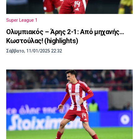
Super League 1
Ολυμπιακός – Άρης 2-1: Από μηχανής…
Κωστούλας! (highlights)
Σάββατο, 11/01/2025 22:32