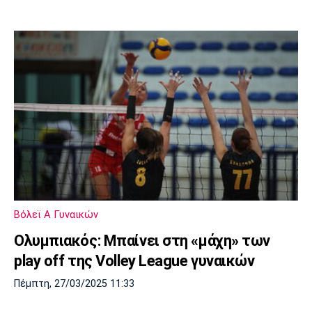
Βόλεϊ Α Γυναικών
Ολυμπιακός: Μπαίνει στη «μάχη» των
play off της Volley League γυναικών
Πέμπτη, 27/03/2025 11:33