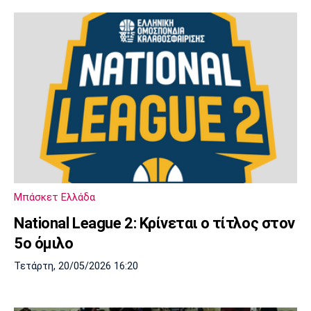
Μπάσκετ Ελλάδα
National League 2: Κρίνεται ο τίτλος στον
5ο όμιλο
Τετάρτη, 20/05/2026 16:20