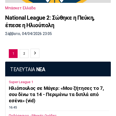
Μπάσκετ Ελλάδα
National League 2: Σώθηκε η Πεύκη,
έπεσε η Ηλιούπολη
Σάββατο, 04/04/2026 23:05
1
2
ΤΕΛΕΥΤΑΙΑ
ΝΕΑ
Super League 1
Ηλιόπουλος σε Μάγερ: «Μου ζήτησες το 7,
σου δίνω τα 14 - Περιμένω τα διπλά από
εσένα» (vid)
16:45
Ποδόσφαιρο - Εθνικές Ομάδες