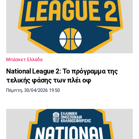
Μπάσκετ Ελλάδα
National League 2: Το πρόγραμμα της
τελικής φάσης των πλέι οφ
Πέμπτη, 30/04/2026 19:50