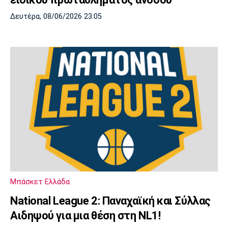
Δευτέρα, 08/06/2026 23:05
Μπάσκετ Ελλάδα
National League 2: Παναχαϊκή και Σύλλας
Αιδηψού για μια θέση στη NL1!