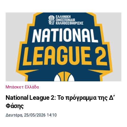
Μπάσκετ Ελλάδα
National League 2: Το πρόγραμμα της Δ’
Φάσης
Δευτέρα, 25/05/2026 14:10