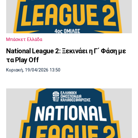
Μπάσκετ Ελλάδα
Νational League 2: Ξεκινάει η Γ΄ Φάση με
τα Play Off
Κυριακή, 19/04/2026 13:50