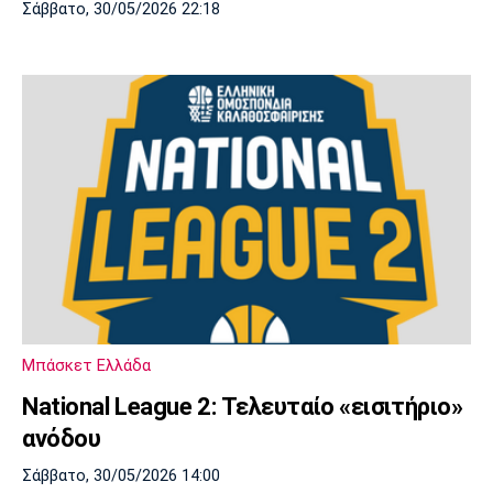
Σάββατο, 30/05/2026 22:18
Μπάσκετ Ελλάδα
National League 2: Τελευταίο «εισιτήριο»
ανόδου
Σάββατο, 30/05/2026 14:00