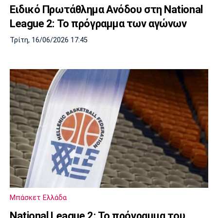
Ειδικό Πρωτάθλημα Ανόδου στη National
Πόρτο
Μπενφίκα
League 2: Το πρόγραμμα των αγώνων
Τρίτη, 16/06/2026 17:45
Μπάσκετ Ελλάδα
National League 2: Το πρόγραμμα του