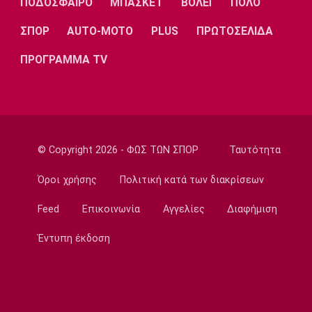
ΠΟΔΟΣΦΑΙΡΟ
ΜΠΑΣΚΕΤ
ΒΟΛΕΪ
ΠΟΛΟ
Συνελήφθη στη Γερμανία 31χρονος με
Ευρωπαϊκό ένταλμα για τρεις
ΣΠΟΡ
AUTO-MOTO
PLUS
ΠΡΩΤΟΣΕΛΙΔΑ
ανθρωποκτονίες στην Ελλάδα
ΠΡΟΓΡΑΜΜΑ TV
13:50
Super League 1
Στον Παναιτωλικό ο Μάρβελους Νακάμπα
13:40
Μπάσκετ Ελλάδα
© Copyright 2026 - ΦΩΣ ΤΩΝ ΣΠΟΡ
Ταυτότητα
Το Ελεγκτικό Συνέδριο ακύρωσε τον
διαγωνισμό για την ενεργειακή αναβάθμιση
Όροι χρήσης
Πολιτική κατά των διακρίσεων
του ΣΕΦ!
13:27
Feed
Επικοινωνία
Αγγελίες
Διαφήμιση
Ποδόσφαιρο - Διεθνή
Έντυπη έκδοση
Ίντερ: «Δένει» για πάντα τον Ντιμάρκο
13:20
Μπάσκετ
Στη Μπανταλόνα για ένα χρόνο ο Μπούγκι