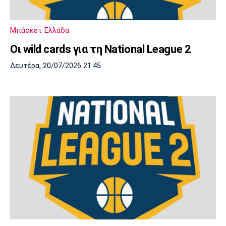
Μουσική
Στήλες
Πολιτισμός
Τραγούδια
Πρόγραμμα TV
Μπάσκετ Ελλάδα
Ιωνικός
Κηφισιά
Πανσερραϊκός
Οι wild cards για τη National League 2
Cine Spot
Δευτέρα, 20/07/2026 21:45
Running
Media
Μπαρτσελόνα
Ρεάλ
Ατλέτικο
Μαδρίτης
Μαδρίτης
Παρασκήνιο
Μάντσεστερ
Τσέλσι
Άρσεναλ
Γιουνάιτεντ