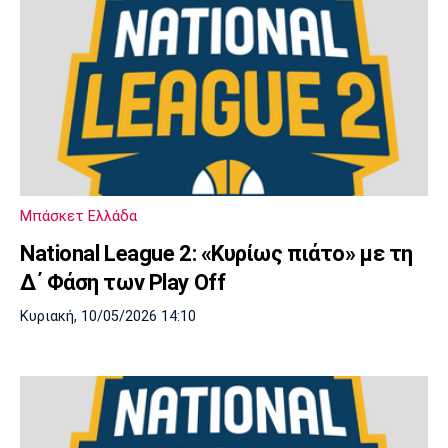
Μπάσκετ Ελλάδα
National League 2: «Κυρίως πιάτο» με τη
Δ΄ Φάση των Play Off
Κυριακή, 10/05/2026 14:10