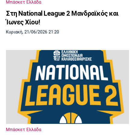
Μπάσκετ Ελλάδα
Λίβερπουλ
Μάντσεστερ
Γιουβέντους
Σίτι
Στη National League 2 Μανδραϊκός και
Ίωνες Χίου!
Κυριακή, 21/06/2026 21:20
Ίντερ
Μίλαν
Μπάγερν
Μπορούσια
Παρί Σεν
Μαρσέιγ
Ντόρτμουντ
Ζερμέν
Μονακό
Ερυθρός
Τότεναμ
Αστέρας
Μπάσκετ Ελλάδα