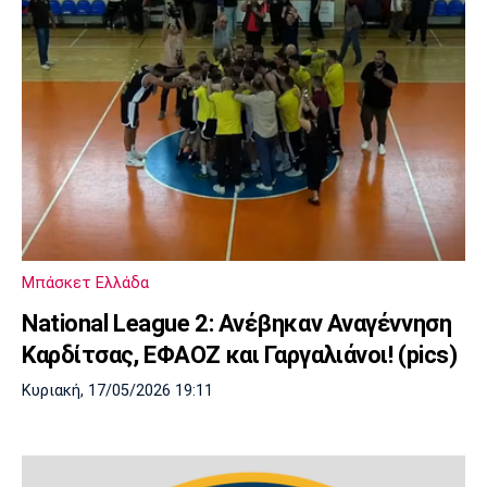
Μπάσκετ Ελλάδα
National League 2: Ανέβηκαν Αναγέννηση
Καρδίτσας, ΕΦΑΟΖ και Γαργαλιάνοι! (pics)
Κυριακή, 17/05/2026 19:11