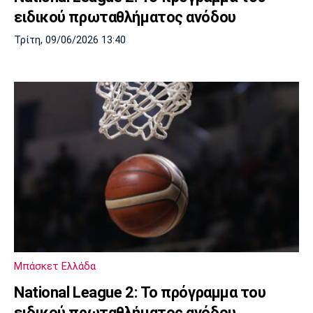
ειδικού πρωταθλήματος ανόδου
Τρίτη, 09/06/2026 13:40
Μπάσκετ Ελλάδα
National League 2: Το πρόγραμμα του
ειδικού πρωταθλήματος ανόδου