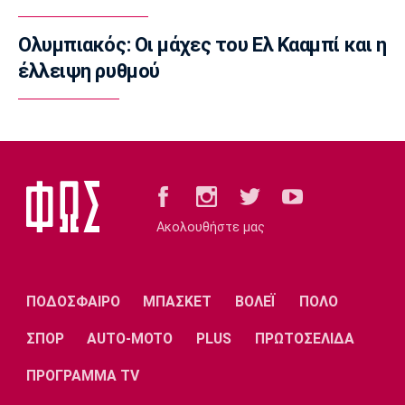
Εθνικές Μπάσκετ
Εθνική Νεανίδων: Πικρός αποκλεισμός από
Ολυμπιακός: Οι μάχες του Ελ Κααμπί και η
τη Λιθουανία στην παράταση
έλλειψη ρυθμού
23:35
Ποδόσφαιρο - Διεθνή
Μπαρτσελόνα: Κατέθεσε πρόταση στη
Μάντσεστερ Σίτι για τον Ρόδρι
23:34
Champions League
Ακολουθήστε μας
Ολυμπιακός: Οι μάχες του Ελ Κααμπί και η
έλλειψη ρυθμού
23:33
ΠΟΔΟΣΦΑΙΡΟ
ΜΠΑΣΚΕΤ
ΒΟΛΕΪ
ΠΟΛΟ
Ποδόσφαιρο - Διεθνή
Συνεχίζει στο MLS ο Σέρχι Ρομπέρτο
ΣΠΟΡ
AUTO-MOTO
PLUS
ΠΡΩΤΟΣΕΛΙΔΑ
23:22
ΠΡΟΓΡΑΜΜΑ TV
Στίβος
Παγκόσμιο Πρωτάθλημα Κ20: Έκτη θέση για