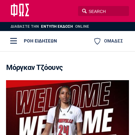
ΔΙΑΒΑΣΤΕ THN
ΕΝΤΥΠΗ ΕΚΔΟΣΗ
ONLINE
ΡΟΗ ΕΙΔΗΣΕΩΝ
ΟΜΑΔΕΣ
Ποδόσφαιρο
ΠΟΔΟΣΦΑΙΡΟ
ΜΠΑΣΚΕΤ
Μόργκαν Τζόουνς
Super League 1
Μπάσκετ
ΒΟΛΕΪ
ΠΟΛΟ
ΣΠΟΡ
Ολυμπιακός
ΑΕΚ
ΠΑΟΚ
Super League 2
Ελλάδα
Ολυμπιακοί Αγώνες
AUTO-MOTO
PLUS
Γ Εθνική
Εθνική
Βόλεϊ
Ελλάδα
EuroLeague
Πόλο
Παναθηναϊκός
Ατρόμητος
Πανιώνιος
Champions League
ΝΒΑ
Τένις