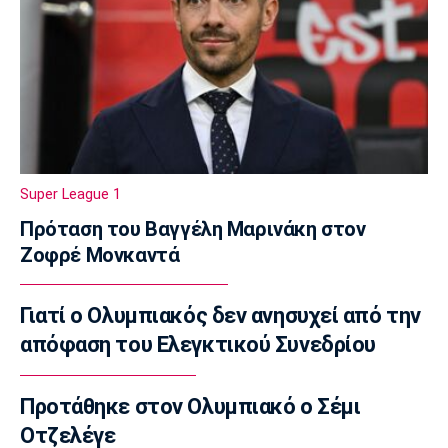
07:20
Επικαιρότητα
Καιρός: Άνοδος της θερμοκρασίας
07:10
Επικαιρότητα
Εορτολόγιο: Ποιοι γιορτάζουν σήμερα
Σάββατο 8 Αυγούστου
Super League 1
07:00
Πρόταση του Βαγγέλη Μαρινάκη στον
Ποδόσφαιρο - Διεθνή
Ζοφρέ Μονκαντά
Φιορεντίνα: Πήρε δανεικό τον
Μασταντουόνο
23:57
Γιατί ο Ολυμπιακός δεν ανησυχεί από την
Ολυμπιακοί Αγώνες
απόφαση του Ελεγκτικού Συνεδρίου
O Μάριος Ιωάννου Ηλία νέος συνθέτης των
Τελετών Αφής και Παράδοσης της
Προτάθηκε στον Ολυμπιακό ο Σέμι
Ολυμπιακής Φλόγας
Οτζελέγε
23:45