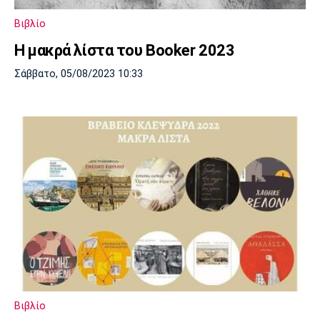
Λίβερπουλ
Μάντσεστερ
Γιουβέντους
Σίτι
Βιβλίο
Η μακρά λίστα του Booker 2023
Σάββατο, 05/08/2023 10:33
Ίντερ
Μίλαν
Μπάγερν
Μπορούσια
Παρί Σεν
Μαρσέιγ
Ντόρτμουντ
Ζερμέν
Μονακό
Ερυθρός
Τότεναμ
Αστέρας
Βιβλίο