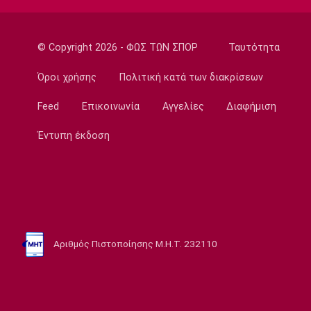
14:05
Εθνικές Μπάσκετ
Eurobasket U16: Τζάμπολ στα Ιωάννινα
© Copyright 2026 - ΦΩΣ ΤΩΝ ΣΠΟΡ
Ταυτότητα
13:50
Όροι χρήσης
Πολιτική κατά των διακρίσεων
EuroLeague
Μακάμπι Τελ Αβίβ: Ενισχύθηκε με τον
Feed
Επικοινωνία
Αγγελίες
Διαφήμιση
Μπέικοτ
Έντυπη έκδοση
13:35
Super League 1
Βιτάλις: «Θα δώσω τα πάντα για την ΑΕΚ»
13:20
Στοίχημα
ΦΩΣ στο Στοίχημα: Ανώτερη η Κραϊόβα
Αριθμός Πιστοποίησης Μ.Η.Τ. 232110
13:05
Super League 1
Επίσημο: Στον ΠΑΟΚ ο Γιαννούλης