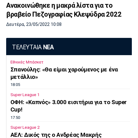
Ανακοινώθηκε η μακρά λίστα για το
Πόρτο
Μπενφίκα
βραβείο Πεζογραφίας Κλεψύδρα 2022
Δευτέρα, 23/05/2022 10:08
ΤΕΛΕΥΤΑΙΑ
ΝΕΑ
Εθνικές Μπάσκετ
Σπανούλης: «Θα είμαι χαρούμενος με ένα
μετάλλιο»
18:05
Super League 1
ΟΦΗ: «Καπνός» 3.000 εισιτήρια για το Super
Cup!
17:50
Super League 2
AEΛ: Δικός της ο Ανδρέας Μακρής