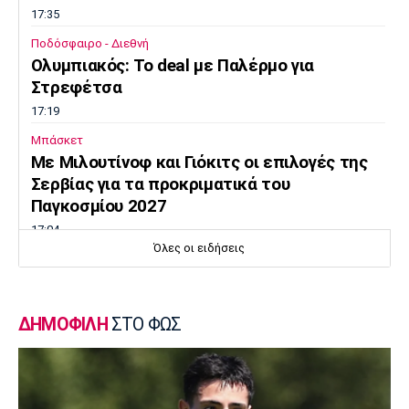
17:35
Ποδόσφαιρο - Διεθνή
Ολυμπιακός: Το deal με Παλέρμο για
Στρεφέτσα
17:19
Μπάσκετ
Mε Μιλουτίνοφ και Γιόκιτς οι επιλογές της
Σερβίας για τα προκριματικά του
Παγκοσμίου 2027
17:04
Όλες οι ειδήσεις
Super League 2
AEΛ: Ενίσχυση με Μακρή και Παπαγεωργίου
16:50
ΔΗΜΟΦΙΛΗ
ΣΤΟ ΦΩΣ
Super League 1
Λιβάι Γκαρσία: «Θα ζήσουμε σπουδαίες
στιγμές»
16:35