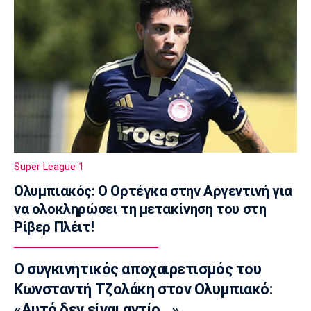
Μπέικοτ
13:35
Super League 1
Βιτάλις: «Θα δώσω τα πάντα για την ΑΕΚ»
13:20
Στοίχημα
ΦΩΣ στο Στοίχημα: Ανώτερη η Κραϊόβα
13:05
Super League 1
Super League 1
Επίσημο: Στον ΠΑΟΚ ο Γιαννούλης
Ολυμπιακός: Ο Ορτέγκα στην Αργεντινή για
12:50
να ολοκληρώσει τη μετακίνηση του στη
Ρίβερ Πλέιτ!
Βόλεϊ Α Γυναικών
Εθνική Γυναικών: Ισόπαλο το φιλικό με τη
Σουηδία
Ο συγκινητικός αποχαιρετισμός του
12:35
Κωνσταντή Τζολάκη στον Ολυμπιακό:
Super League 1
«Αυτό δεν είναι αντίο...»