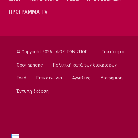
Ποδόσφαιρο - Εθνικές Ομάδες
ΠΡΟΓΡΑΜΜΑ TV
FIFA: Η «συγγνώμη» προς τις 211
ομοσπονδίες και η στήριξη σε Ινφαντίνο
11:11
Παρασκήνιο
Όταν ο Στραβίνσκι διασκέδαζε με τη
μουσική του Τσάρλι Πάρκερ
© Copyright 2026 - ΦΩΣ ΤΩΝ ΣΠΟΡ
Ταυτότητα
11:05
Όροι χρήσης
Πολιτική κατά των διακρίσεων
NBA
Ο Γουόκερ επέστρεψε στο ΝΒΑ
Feed
Επικοινωνία
Αγγελίες
Διαφήμιση
10:50
Έντυπη έκδοση
EuroLeague
Χάποελ Τελ Αβίβ: Ανακοίνωσε τον
Μπουρντιλόν
10:35
EuroLeague
Χεζόνια: Το «αντίο» στη Ρεάλ Μαδρίτης