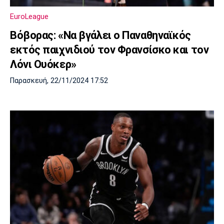
Λίβερπουλ
Μάντσεστερ
Γιουβέντους
Σίτι
EuroLeague
Βόβορας: «Να βγάλει ο Παναθηναϊκός
εκτός παιχνιδιού τον Φρανσίσκο και τον
Λόνι Oυόκερ»
Ίντερ
Μίλαν
Μπάγερν
Παρασκευή, 22/11/2024 17:52
Μπορούσια
Παρί Σεν
Μαρσέιγ
Ντόρτμουντ
Ζερμέν
Μονακό
Ερυθρός
Τότεναμ
Αστέρας