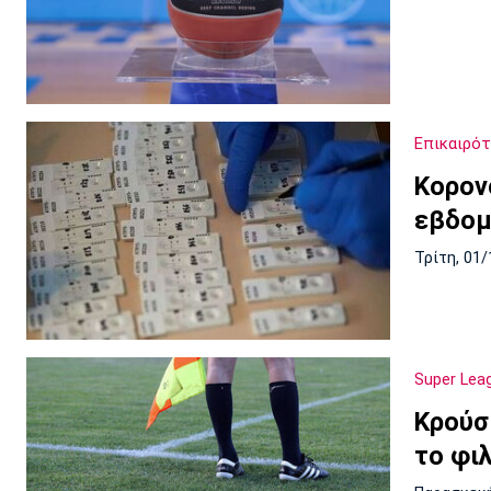
Επικαιρό
Κορον
εβδομ
Τρίτη, 01/
Super Lea
Κρούσ
το φι