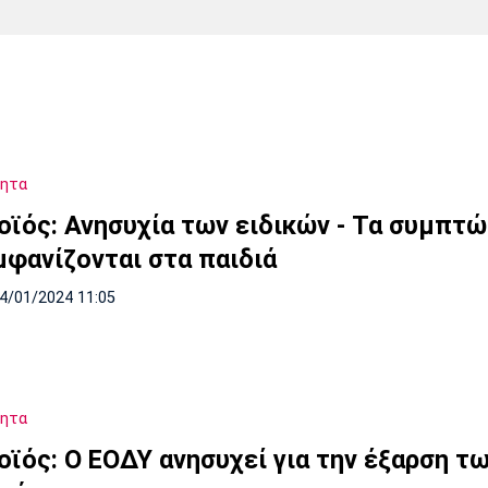
Χάντμπολ
Ηρακλής
Βόλος
Μπορούσια
Παρί Σεν
Ντόρτμουντ
Ζερμέν
τητα
Πόρτο
Μπενφίκα
οϊός: Ανησυχία των ειδικών - Τα συμπτ
μφανίζονται στα παιδιά
14/01/2024 11:05
τητα
οϊός: Ο ΕΟΔΥ ανησυχεί για την έξαρση τ