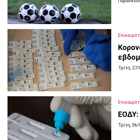
Παρασκευή
Επικαιρό
Κορον
εβδομ
Τρίτη, 27/
Επικαιρό
ΕΟΔΥ:
Τρίτη, 06/