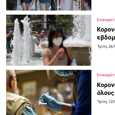
Επικαιρό
Κορον
εβδομ
Τρίτη, 26/
Επικαιρό
Κορον
όλους
Τρίτη, 12/