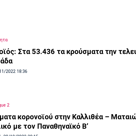
τητα
οϊός: Στα 53.436 τα κρούσματα την τελε
άδα
11/2022 18:36
gue 2
ματα κορονοϊού στην Καλλιθέα – Μαται
λικό με τον Παναθηναϊκό B’