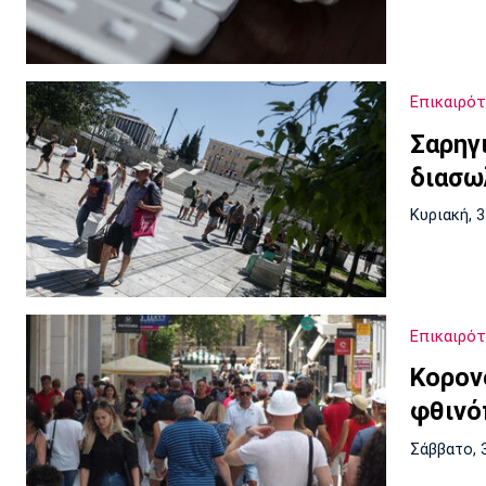
Επικαιρό
Σαρηγ
διασω
Κυριακή, 
Επικαιρό
Κορον
φθινό
Σάββατο, 