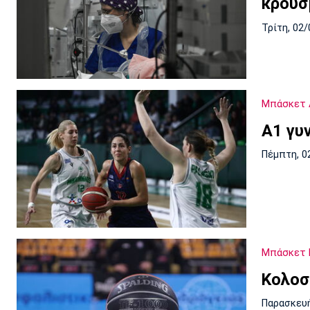
κρουσ
Τρίτη, 02/
Μπάσκετ 
Α1 γυ
Πέμπτη, 0
Μπάσκετ 
Κολοσ
Παρασκευή