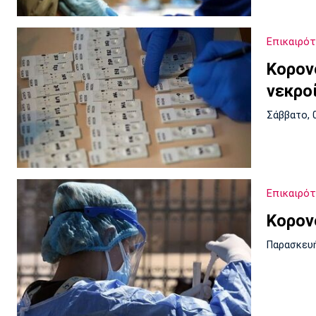
Επικαιρό
Κορονο
νεκρο
Σάββατο, 
Επικαιρό
Κορον
Παρασκευή