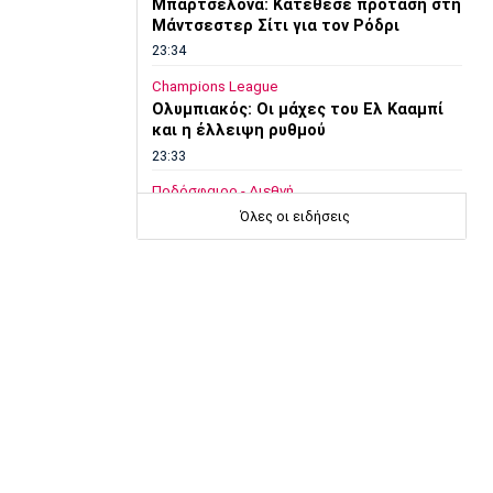
Μπαρτσελόνα: Κατέθεσε πρόταση στη
Μάντσεστερ Σίτι για τον Ρόδρι
23:34
Champions League
Ολυμπιακός: Οι μάχες του Ελ Κααμπί
και η έλλειψη ρυθμού
23:33
Ποδόσφαιρο - Διεθνή
Συνεχίζει στο MLS ο Σέρχι Ρομπέρτο
Όλες οι ειδήσεις
23:22
Στίβος
Παγκόσμιο Πρωτάθλημα Κ20: Έκτη
θέση για την Ραφαηλίδου στον τελικό
της σφαιροβολίας
23:11
ο
Super League 2
Διπλή ενίσχυση για την ΑΕΛ
23:00
Ποδόσφαιρο - Διεθνή