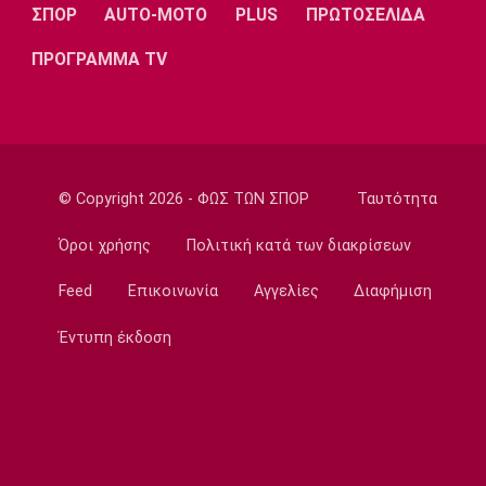
12:00
ΣΠΟΡ
AUTO-MOTO
PLUS
ΠΡΩΤΟΣΕΛΙΔΑ
Επικαιρότητα
ΠΡΟΓΡΑΜΜΑ TV
Χωρίς τις αισθήσεις της ανασύρθηκε
53χρονη από ακάλυπτο στη
Μιχαλακοπούλου
11:50
Εθνικές Μπάσκετ
© Copyright 2026 - ΦΩΣ ΤΩΝ ΣΠΟΡ
Ταυτότητα
Ευρωμπάσκετ Κορασίδων U16: Πρεμιέρα
απόψε για την Ελλάδα απέναντι στην
Όροι χρήσης
Πολιτική κατά των διακρίσεων
Ιρλανδία
11:40
Feed
Επικοινωνία
Αγγελίες
Διαφήμιση
NBA
Έντυπη έκδοση
«Μη εγγυημένο το συμβόλαιο του Λόνι
Γουόκερ στους Νάγκετς»
11:30
Europa League
ΠΑΟΚ: «Δεν πήραμε αυτό που αξίζαμε - Η