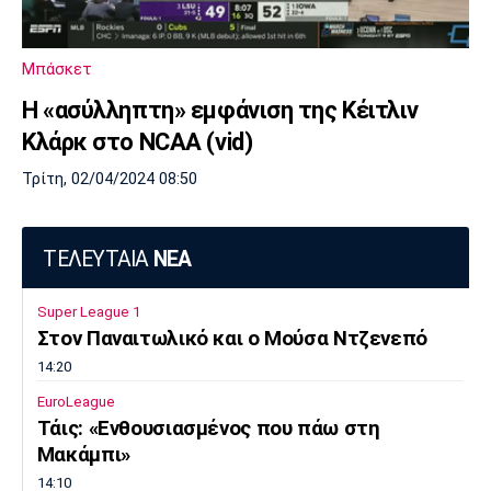
Λίβερπουλ
Μάντσεστερ
Γιουβέντους
Σίτι
Μπάσκετ
Η «ασύλληπτη» εμφάνιση της Κέιτλιν
Ίντερ
Μίλαν
Μπάγερν
Κλάρκ στο NCAA (vid)
Τρίτη, 02/04/2024 08:50
ΤΕΛΕΥΤΑΙΑ
ΝΕΑ
Μπορούσια
Παρί Σεν
Μαρσέιγ
Ντόρτμουντ
Ζερμέν
Super League 1
Στον Παναιτωλικό και ο Μούσα Ντζενεπό
14:20
Μονακό
Ερυθρός
Τότεναμ
EuroLeague
Αστέρας
Τάις: «Ενθουσιασμένος που πάω στη
Μακάμπι»
14:10