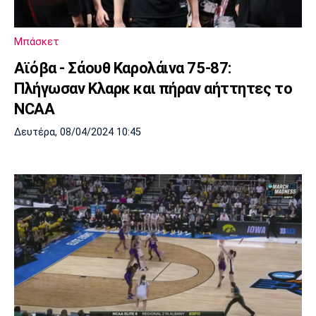
Μουσική
Στήλες
Πολιτισμός
Τραγούδια
Πρόγραμμα TV
Μπάσκετ
Ιωνικός
Κηφισιά
Πανσερραϊκός
Αϊόβα - Σάουθ Καρολάινα 75-87:
Cine Spot
Πλήγωσαν Κλαρκ και πήραν αήττητες το
Running
NCAA
Δευτέρα, 08/04/2024 10:45
Media
Μπαρτσελόνα
Ρεάλ
Ατλέτικο
Μαδρίτης
Μαδρίτης
Παρασκήνιο
Μάντσεστερ
Τσέλσι
Άρσεναλ
Γιουνάιτεντ