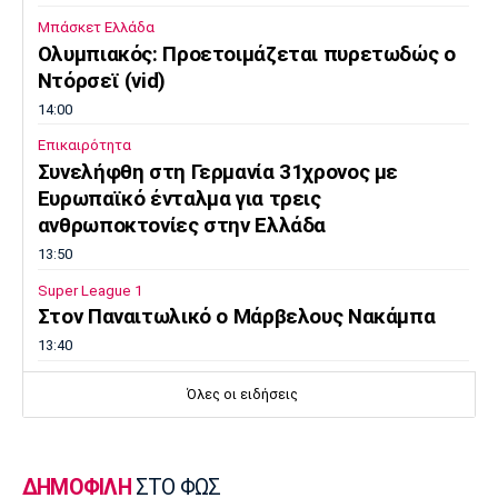
Μπάσκετ Ελλάδα
Πόρτο
Μπενφίκα
Ολυμπιακός: Προετοιμάζεται πυρετωδώς ο
Ντόρσεϊ (vid)
14:00
Επικαιρότητα
Συνελήφθη στη Γερμανία 31χρονος με
Ευρωπαϊκό ένταλμα για τρεις
ανθρωποκτονίες στην Ελλάδα
13:50
Super League 1
Στον Παναιτωλικό ο Μάρβελους Νακάμπα
13:40
Μπάσκετ Ελλάδα
Όλες οι ειδήσεις
Το Ελεγκτικό Συνέδριο ακύρωσε τον
διαγωνισμό για την ενεργειακή αναβάθμιση
του ΣΕΦ!
ΔΗΜΟΦΙΛΗ
ΣΤΟ ΦΩΣ
13:27